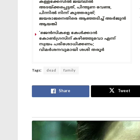
കള്ളക്കേസിൽ ജയിലിൽ
അടയ്ക്കപ്പെട്ടത്, പിന്തുണ വേണ്ട,
പിന്നിൽ നിന്ന് കുത്തരുത്;
ജയരാജനെതിരെ ആഞ്ഞടിച്ച് അർജുൻ
ആയങ്കി
‘ജെൻസികളെ കേൾക്കാൻ
കോൺഗ്രസിന് കഴിഞ്ഞുവോ എന്ന്
സ്വയം പരിശോധിക്കണം;
വിമർശനവുമായി ശശി തരൂർ
Tags:
dead
family
Share
Tweet