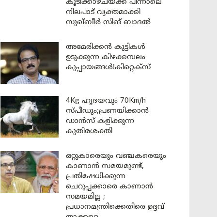
കൂടിക്കാഴ്ചയ്ക്ക് പിന്നാലെ
നിലപാട് വ്യക്തമാക്കി
സുഖ്ബീർ സിങ് ബാദൽ
അമേരിക്കൻ കുട്ടികൾ
ഉടുക്കുന്ന കിഴക്കമ്പലം
കുപ്പായങ്ങൾ!കിറ്റെക്സ്
4Kg ഹൃദയവും 70Km/h
സ്പീഡും;പ്രണയിക്കാൻ
ഡാൻസ് കളിക്കുന്ന
കുതിരശക്തി
ഒറ്റുകാരെയും വഞ്ചകരെയും
കാണാൻ സമയമുണ്ട്,
പ്രതിഷേധിക്കുന്ന
ചെറുപ്പക്കാരെ കാണാൻ
സമയമില്ല ;
പ്രധാനമന്ത്രിക്കെതിരെ ഉദ്ദവ്