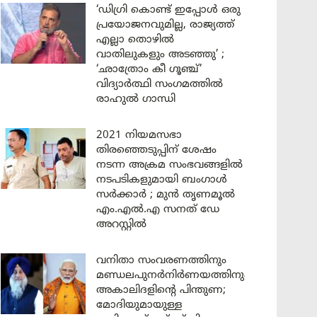
‘ഡിഗ്രി കൊണ്ട് ഇപ്പോൾ ഒരു
പ്രയോജനവുമില്ല, രാജ്യത്ത്
എല്ലാ തൊഴിൽ
വാതിലുകളും അടഞ്ഞു’ ;
‘ഛാത്രോം കീ ഗൂഞ്ച്’
വിദ്യാർത്ഥി സംഗമത്തിൽ
രാഹുൽ ഗാന്ധി
2021 നിയമസഭാ
തിരഞ്ഞെടുപ്പിന് ശേഷം
നടന്ന അക്രമ സംഭവങ്ങളിൽ
നടപടികളുമായി ബംഗാൾ
സർക്കാർ ; മുൻ തൃണമൂൽ
എം.എൽ.എ സനത് ഡേ
അറസ്റ്റിൽ
വനിതാ സംവരണത്തിനും
മണ്ഡലപുനർനിർണയത്തിനും
അകാലിദളിന്റെ പിന്തുണ;
മോദിയുമായുള്ള