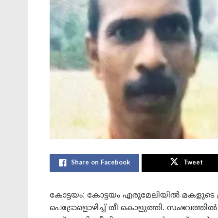
Share on Facebook
Tweet
കോട്ടയം: കോട്ടയം എരുമേലിയിൽ മകളുടെ പ്ര
പെട്രോളൊഴിച്ച് തീ കൊളുത്തി. സംഭവത്തി