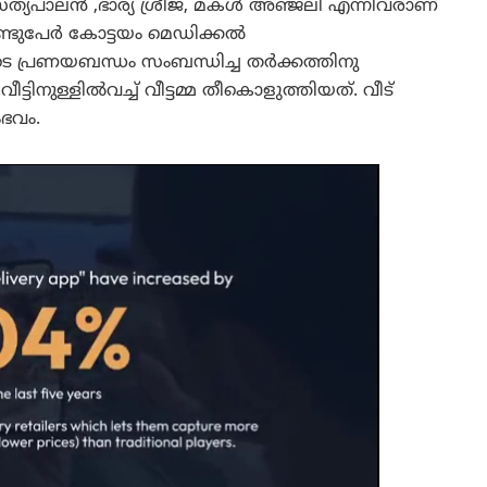
സത്യപാലൻ ,ഭാര്യ ശ്രീജ, മകൾ അഞ്ജലി എന്നിവരാണ്
് രണ്ടുപേർ കോട്ടയം മെഡിക്കൽ
െ പ്രണയബന്ധം സംബന്ധിച്ച തർക്കത്തിനു
ടിനുള്ളിൽവച്ച് വീട്ടമ്മ തീകൊളുത്തിയത്. വീട്
ംഭവം.