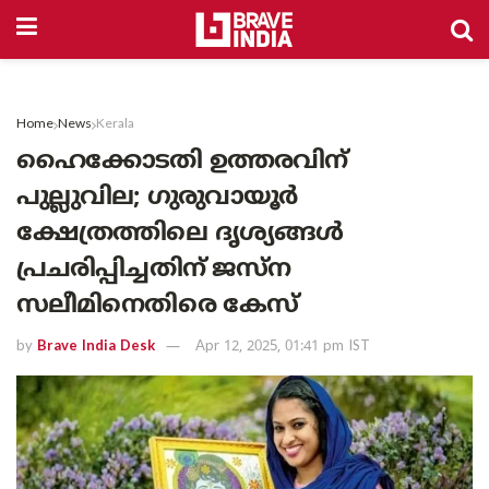
Home
News
Kerala
ഹൈക്കോടതി ഉത്തരവിന്
പുല്ലുവില; ഗുരുവായൂർ
ക്ഷേത്രത്തിലെ ദൃശ്യങ്ങൾ
പ്രചരിപ്പിച്ചതിന് ജസ്‌ന
സലീമിനെതിരെ കേസ്
by
Brave India Desk
Apr 12, 2025, 01:41 pm IST