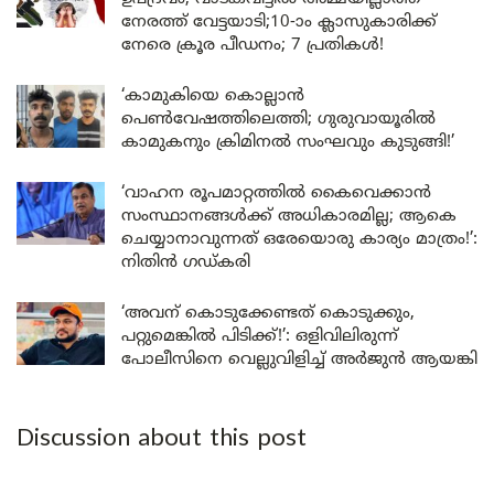
നേരത്ത് വേട്ടയാടി;10-ാം ക്ലാസുകാരിക്ക്
നേരെ ക്രൂര പീഡനം; 7 പ്രതികൾ!
‘കാമുകിയെ കൊല്ലാൻ
പെൺവേഷത്തിലെത്തി; ഗുരുവായൂരിൽ
കാമുകനും ക്രിമിനൽ സംഘവും കുടുങ്ങി!’
‘വാഹന രൂപമാറ്റത്തിൽ കൈവെക്കാൻ
സംസ്ഥാനങ്ങൾക്ക് അധികാരമില്ല; ആകെ
ചെയ്യാനാവുന്നത് ഒരേയൊരു കാര്യം മാത്രം!’:
നിതിൻ ഗഡ്കരി
‘അവന് കൊടുക്കേണ്ടത് കൊടുക്കും,
പറ്റുമെങ്കിൽ പിടിക്ക്!’: ഒളിവിലിരുന്ന്
പോലീസിനെ വെല്ലുവിളിച്ച് അർജുൻ ആയങ്കി
Discussion about this post