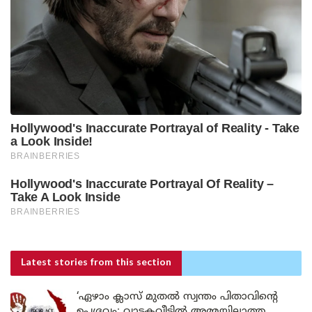
Latest stories
from this section
‘ഏഴാം ക്ലാസ് മുതൽ സ്വന്തം പിതാവിന്റെ
ഉപദ്രവം; വാടകവീട്ടിൽ അമ്മയില്ലാത്ത