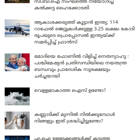
സി.ബി.ഐ സംഘത്തെ നിയോഗിച്ച്
കൽക്കട്ട ഹൈക്കോടതി
ആകാശക്കരുത്ത് കൂട്ടാൻ ഇന്ത്യ; 114
റാഫേൽ ജെറ്റുകൾക്കുള്ള 3.25 ലക്ഷം കോടി
രൂപയുടെ പ്രൊപ്പോസൽ ഇന്ത്യയ്ക്ക്
സമർപ്പിച്ച് ഫ്രാൻസ്
മോദിയെ ഫോണിൽ വിളിച്ച് നെതന്യാഹു :
പശ്ചിമേഷ്യൻ പ്രതിസന്ധിയിലെ നയതന്ത്ര
ബന്ധവും പ്രാദേശിക സുരക്ഷയും
ചർച്ചയായി
വെള്ളമാകാത്ത ഐസ് ഉണ്ടോ?
കണ്ണാടിക്ക് മുന്നിൽ നിൽക്കുമ്പോൾ
നിങ്ങളും ഇത് ശ്രദ്ധിച്ചിട്ടുണ്ടോ?
എ.ഐ ഉള്ളടക്കങ്ങൾക്ക് കടുത്ത