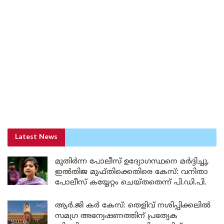
Latest News
മുതിർന്ന പോലീസ് ഉദ്യോഗസ്ഥനെ മർദ്ദിച്ചു,
ഇൽതിജ മുഫ്തിക്കെതിരെ കേസ്: വനിതാ
പോലീസ് കയ്യേറ്റം ചെയ്തതെന്ന് പി.ഡി.പി.
ആർ.ജി കർ കേസ്: തെളിവ് നശിപ്പിക്കലിൽ
സമഗ്ര അന്വേഷണത്തിന് പ്രത്യേക