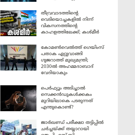
തീവ്രവാദത്തിന്റെ
വെടിയൊച്ചകളിൽ നിന്ന്
വികസനത്തിന്റെ
കാഹളത്തിലേക്ക്; കശ്മീർ
കോമൺവെൽത്ത് ഗെയിംസ്
പതാക ഏറ്റുവാങ്ങി
ഗുജറാത്ത് മുഖ്യമന്ത്രി;
2030ൽ അഹമ്മദാബാദ്
വേദിയാകും
പെർഫ്യൂം അടിച്ചാൽ
സെക്കൻഡുകൾക്കകം
മുറിയിലാകെ പടരുന്നത്
എന്തുകൊണ്ട്?
ജാർഖണ്ഡ് പരീക്ഷാ തട്ടിപ്പിൽ
ചർച്ചയ്ക്ക് തയ്യാറായി