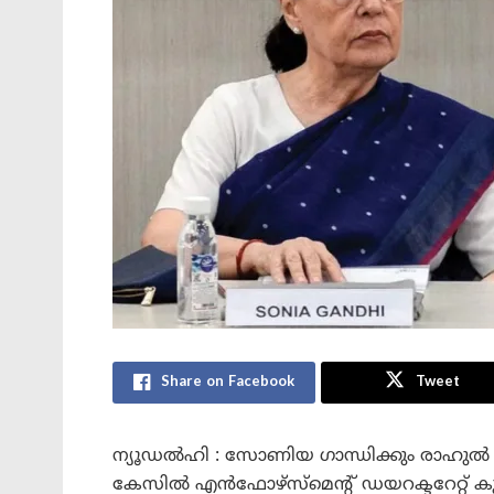
Share on Facebook
Tweet
ന്യൂഡൽഹി : സോണിയ ഗാന്ധിക്കും രാഹു
കേസിൽ എൻഫോഴ്സ്മെന്റ് ഡയറക്ടറേറ്റ് കുറ്