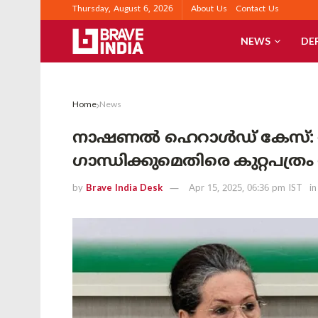
Thursday, August 6, 2026
About Us
Contact Us
NEWS
DE
Home
News
നാഷണൽ ഹെറാൾഡ് കേസ്: സ
ഗാന്ധിക്കുമെതിരെ കുറ്റപത്രം 
by
Brave India Desk
Apr 15, 2025, 06:36 pm IST
in