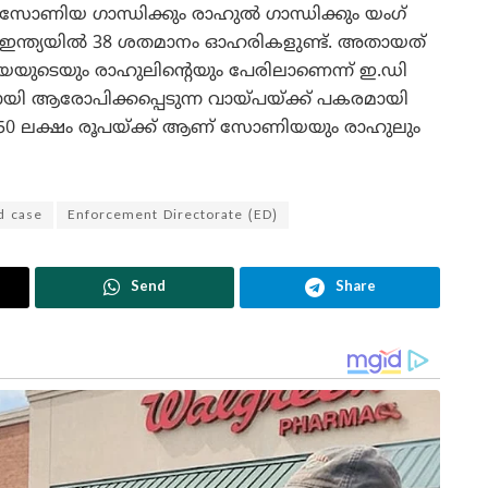
സോണിയ ഗാന്ധിക്കും രാഹുൽ ഗാന്ധിക്കും യംഗ്
ഇന്ത്യയിൽ 38 ശതമാനം ഓഹരികളുണ്ട്. അതായത്
ുടെയും രാഹുലിന്റെയും പേരിലാണെന്ന് ഇ.ഡി
ായി ആരോപിക്കപ്പെടുന്ന വായ്പയ്ക്ക് പകരമായി
50 ലക്ഷം രൂപയ്ക്ക് ആണ് സോണിയയും രാഹുലും
d case
Enforcement Directorate (ED)
Send
Share