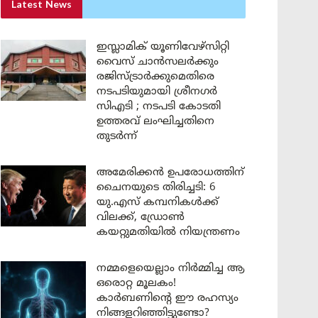
Latest News
ഇസ്ലാമിക് യൂണിവേഴ്സിറ്റി
വൈസ് ചാൻസലർക്കും
രജിസ്ട്രാർക്കുമെതിരെ
നടപടിയുമായി ശ്രീനഗർ
സിഎടി ; നടപടി കോടതി
ഉത്തരവ് ലംഘിച്ചതിനെ
തുടർന്ന്
അമേരിക്കൻ ഉപരോധത്തിന്
ചൈനയുടെ തിരിച്ചടി: 6
യു.എസ് കമ്പനികൾക്ക്
വിലക്ക്, ഡ്രോൺ
കയറ്റുമതിയിൽ നിയന്ത്രണം
നമ്മളെയെല്ലാം നിർമ്മിച്ച ആ
ഒരൊറ്റ മൂലകം!
കാർബണിന്റെ ഈ രഹസ്യം
നിങ്ങളറിഞ്ഞിട്ടുണ്ടോ?