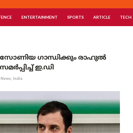
FENCE
ENTERTAINMENT
SPORTS
ARTICLE
TECH
ോണിയ ഗാന്ധിക്കും രാഹുൽ
സമർപ്പിച്ച് ഇ.ഡി
News
,
India