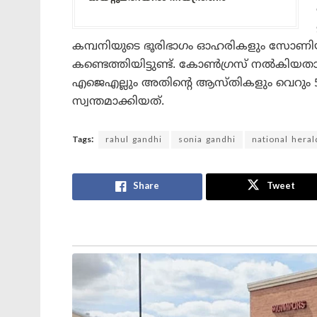
കമ്പനിയുടെ ഭൂരിഭാഗം ഓഹരികളും സോണിയയ
കണ്ടെത്തിയിട്ടുണ്ട്. കോൺഗ്രസ് നൽകിയത
എജെഎല്ലും അതിന്റെ ആസ്തികളും വെറും 
സ്വന്തമാക്കിയത്.
Tags:
rahul gandhi
sonia gandhi
national heral
Share
Tweet