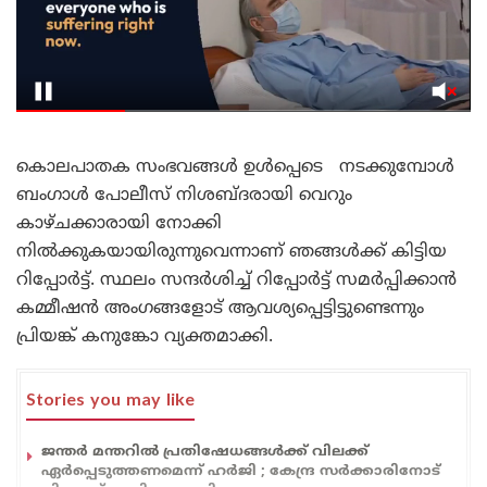
കൊലപാതക സംഭവങ്ങൾ ഉൾപ്പെടെ നടക്കുമ്പോൾ
ബംഗാൾ പോലീസ് നിശബ്ദരായി വെറും
കാഴ്ചക്കാരായി നോക്കി
നിൽക്കുകയായിരുന്നുവെന്നാണ് ഞങ്ങൾക്ക് കിട്ടിയ
റിപ്പോർട്ട്. സ്ഥലം സന്ദർശിച്ച് റിപ്പോർട്ട് സമർപ്പിക്കാൻ
കമ്മീഷൻ അംഗങ്ങളോട് ആവശ്യപ്പെട്ടിട്ടുണ്ടെന്നും
പ്രിയങ്ക് കനുങ്കോ വ്യക്തമാക്കി.
Stories you may like
ജന്തർ മന്തറിൽ പ്രതിഷേധങ്ങൾക്ക് വിലക്ക്
ഏർപ്പെടുത്തണമെന്ന് ഹർജി ; കേന്ദ്ര സർക്കാരിനോട്