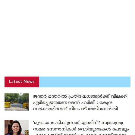
Latest News
ജന്തർ മന്തറിൽ പ്രതിഷേധങ്ങൾക്ക് വിലക്ക്
ഏർപ്പെടുത്തണമെന്ന് ഹർജി ; കേന്ദ്ര
സർക്കാരിനോട് നിലപാട് തേടി കോടതി
‘മുട്ടയെ പേടിക്കുന്നത് എന്തിന്? സ്വാതന്ത്ര്യ
സമര സേനാനികൾ വെടിയുണ്ടകൾ പോലും