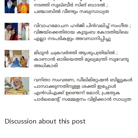
നടത്തി സുഖ്ബീർ സിങ് ബാദൽ ;
പഞ്ചാബിൽ വീണ്ടും സഖ്യസാധ്യത
വിവാഹമോചന ഹർജി പിൻവലിച്ച് സംഗീത ;
വിജയ്ക്കെതിരായ കുടുംബ കോടതിയിലെ
എല്ലാ നടപടികളും അവസാനിപ്പിച്ചു
മിഥുൻ ചക്രവർത്തി ആശുപത്രിയിൽ ;
കാണാൻ ഓടിയെത്തി മുഖ്യമന്ത്രി സുവേന്ദു
അധികാരി
വനിതാ സംവരണ, ഡീലിമിറ്റേഷൻ ബില്ലുകൾ
പാസാക്കുന്നതിനുള്ള ശക്തി ഇപ്പോൾ
എൻഡിഎക്ക് ഉണ്ടെന്ന് മോദി; പ്രത്യേക
പാർലമെന്റ് സമ്മേളനം വിളിക്കാൻ സാധ്യത
Discussion about this post