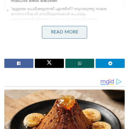
നിലപാട് തേടി കോടതി
‘മുട്ടയെ പേടിക്കുന്നത് എന്തിന്? സ്വാതന്ത്ര്യ സമര
സേനാനികൾ വെടിയുണ്ടകൾ പോലും
ഏറ്റുവാങ്ങിയിരുന്നു’ ; മഹുവാ മൊയ്ത്രയെ
പരിഹസിച്ച് സുപ്രീം കോടതി
READ MORE
നിരവധി കുടുംബങ്ങളെ അവിടെ നിന്ന്
മാറ്റിപ്പാർപ്പിക്കുന്നതായും ഞങ്ങൾക്ക് പരാതികൾ
ലഭിച്ചിട്ടുണ്ട്. മനുഷ്യാവകാശ കമ്മീഷൻ ഇക്കാര്യവും
അന്വേഷിക്കും. പോലീസ് അക്രമത്തിന്
പ്രേരിപ്പിക്കുന്നുണ്ടെന്നാണ് ദൃക്സാക്ഷികൾ പറയുന്നത്.
ഈ വിഷയം ഹൈക്കോടതി
ശ്രദ്ധയിൽപ്പെടുത്തിയിട്ടുണ്ട്.
മുർഷിദാബാദിൽ അക്രമം
പൊട്ടിപ്പുറപ്പെട്ടതിനെത്തുടർന്ന് കേന്ദ്ര സേനയെ
വിന്യസിച്ചിട്ടുണ്ട്. സംഘർഷം വർദ്ധിക്കാൻ
സാധ്യതയുള്ള പ്രദേശത്ത് രണ്ട് കമ്പനി സുരക്ഷാ