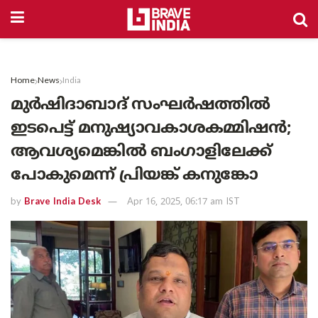
Home
News
India
മുർഷിദാബാദ് സംഘർഷത്തിൽ
ഇടപെട്ട് മനുഷ്യാവകാശകമ്മിഷൻ;
ആവശ്യമെങ്കിൽ ബംഗാളിലേക്ക്
പോകുമെന്ന് പ്രിയങ്ക് കനുങ്കോ
by
Brave India Desk
Apr 16, 2025, 06:17 am IST