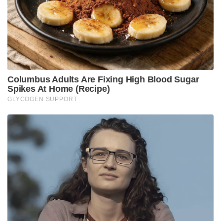
ഉദ്യോഗസ്ഥരെ വിന്യസിച്ചു. സ്ഥിതിഗതികൾ
വഷളായപ്പോൾ തന്നെ , ഭരണകൂടത്തിന്റെ
അഭ്യർത്ഥനപ്രകാരം ബിഎസ്എഫിനെ
വിന്യസിച്ചിരുന്നു. കേന്ദ്രസേനയെ
വിന്യസിച്ചതോടെയാണ് മൂർഷിദാബാദിലെ സ്ഥിതി
നിയന്ത്രിക്കാൻ സാധിച്ചതെന്നാണ് റിപ്പോർട്ട്.
Tags:
Priyank Kanoongo murshidabad riot