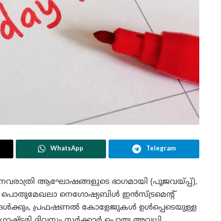
WhatsApp
Telegram
. നവരാത്രി ആഘോഷങ്ങളുടെ ഭാഗമായി (പൂജവയ്പ്പ്),
. പൊതുമേഖലാ നെഗോഷ്യബിൾ ഇൻസ്ട്രമെൻ്റ്
പനങ്ങൾക്കും, പ്രഫഷണൽ കോളേജുകൾ ഉൾപ്പെടെയുള്ള
 ദുർഗാഷ്ടമി ദിവസം സർക്കാർ പൊതു അവധി