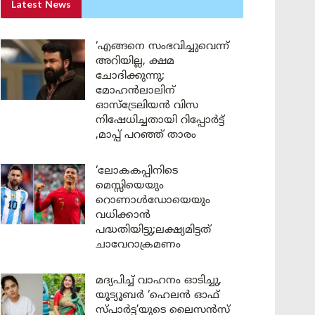
Latest News
‘എങ്ങനെ സംഭവിച്ചുവെന്ന്
അറിയില്ല, ക്ഷമ
ചോദിക്കുന്നു;
മോഹൻലാലിന്
ഓസ്ട്രേലിയൻ വിസ
നിഷേധിച്ചതായി റിപ്പോർട്ട്
,മാപ്പ് പറഞ്ഞ് താരം
‘ലോകകപ്പിനിടെ
മെസ്സിയെയും
റൊണാൾഡോയെയും
വധിക്കാൻ
പദ്ധതിയിട്ടു;ലക്ഷ്യമിട്ടത്
ചാവേറാക്രമണം
മദ്യപിച്ച് വാഹനം ഓടിച്ചു,
യൂട്യൂബർ ‘ഹെലൻ ഓഫ്
സ്പാർട്ട’യുടെ ലൈസൻസ്