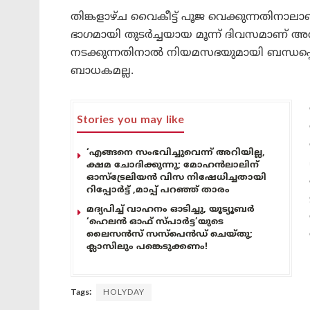
തിങ്കളാഴ്ച വൈകീട്ട് പൂജ വെക്കുന്നതിനാ
ഭാഗമായി തുടർച്ചയായ മൂന്ന് ദിവസമാണ് അ
നടക്കുന്നതിനാൽ നിയമസഭയുമായി ബന്ധപ്പെ
ബാധകമല്ല.
Stories you may like
‘എങ്ങനെ സംഭവിച്ചുവെന്ന് അറിയില്ല,
ക്ഷമ ചോദിക്കുന്നു; മോഹൻലാലിന്
ഓസ്ട്രേലിയൻ വിസ നിഷേധിച്ചതായി
റിപ്പോർട്ട് ,മാപ്പ് പറഞ്ഞ് താരം
മദ്യപിച്ച് വാഹനം ഓടിച്ചു, യൂട്യൂബർ
‘ഹെലൻ ഓഫ് സ്പാർട്ട’യുടെ
ലൈസൻസ് സസ്പെൻഡ് ചെയ്തു;
ക്ലാസിലും പങ്കെടുക്കണം!
Tags:
HOLYDAY