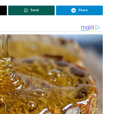
Send
Share