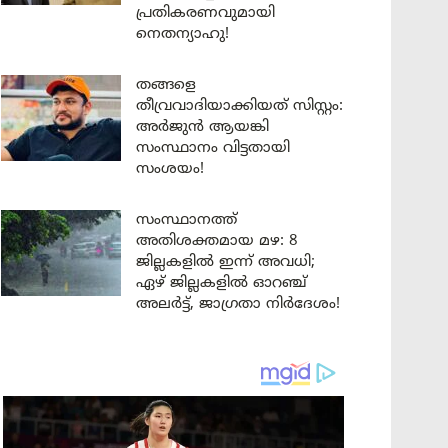
പ്രതികരണവുമായി
നെതന്യാഹു!
തങ്ങളെ
തീവ്രവാദിയാക്കിയത് സിസ്റ്റം:
അർജുൻ ആയങ്കി
സംസ്ഥാനം വിട്ടതായി
സംശയം!
സംസ്ഥാനത്ത്
അതിശക്തമായ മഴ: 8
ജില്ലകളിൽ ഇന്ന് അവധി;
ഏഴ് ജില്ലകളിൽ ഓറഞ്ച്
അലർട്ട്, ജാഗ്രതാ നിർദേശം!