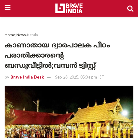
Home
News
Kerala
കാണാതായ ദ്വാരപാലക പീഠം
പരാതിക്കാരൻ്റെ
ബന്ധുവീട്ടിൽ;വമ്പൻ ട്വിസ്റ്റ്
by
Brave India Desk
Sep 28, 2025, 05:04 pm IST