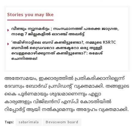
Stories you may like
വീണ്ടും ന്യൂനമർദ്ദം ; സംസ്ഥാനത്ത് പരക്കെ ജാഗ്രത,
നാളെ 7 ജില്ലകളിൽ ഓറഞ്ച് അലർട്ട്
‘തമിഴ്‌നാട്ടിലെ ബസ് കണ്ടിട്ടുണ്ടോ?, നമ്മുടെ KSRTC
ബസിൽ ഡ്രൈവറോ കണ്ടക്ടറോ ഒരു തുള്ളി
വെള്ളമൊഴിക്കുന്നത് കണ്ടിട്ടുണ്ടോ?’: രമേശ്
ചെന്നിത്തല!
അതേസമയം, ഇക്കാര്യത്തിൽ പ്രതികരിക്കാനില്ലെന്ന്
ദേവസ്വം ബോർഡ് പ്രസിഡന്റ് വ്യക്തമാക്കി. തങ്ങളുടെ
കൈ പൂർണമായും ശുദ്ധമാണെന്നും എല്ലാ
കാര്യങ്ങളും വിജിലൻസ് എസ്പി കോടതിയിൽ
റിപ്പോർട്ട് ആയി നൽകുമെന്നും അദ്ദേഹം വ്യക്തമാക്കി.
Tags:
sabarimala
Bevaswom board