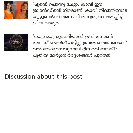
‘എന്റെ പൊന്നു ചേട്ടാ, കാവി ഈ
ബ്രാൻഡിന്റെ നിറമാണ്; കാവി നിറത്തിനോട്
യൂട്യൂബർക്ക് അസഹിഷ്ണുത;വാ അടപ്പിച്ച്
പ്രിയ വാര്യർ
‘ഇഎംഐ മുടങ്ങിയാൽ ഇനി ഫോൺ
ലോക്ക് ചെയ്ത് പൂട്ടില്ല; ഉപഭോക്താക്കൾക്ക്
വൻ ആശ്വാസവുമായി റിസർവ് ബാങ്ക്!’:
പുതിയ മാർഗ്ഗനിർദ്ദേശങ്ങൾ പുറത്ത്!
Discussion about this post