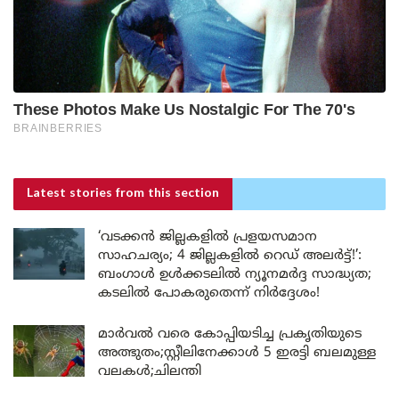
Latest stories
from this section
‘വടക്കൻ ജില്ലകളിൽ പ്രളയസമാന
സാഹചര്യം; 4 ജില്ലകളിൽ റെഡ് അലർട്ട്!’:
ബംഗാൾ ഉൾക്കടലിൽ ന്യൂനമർദ്ദ സാദ്ധ്യത;
കടലിൽ പോകരുതെന്ന് നിർദ്ദേശം!
മാർവൽ വരെ കോപ്പിയടിച്ച പ്രകൃതിയുടെ
അത്ഭുതം;സ്റ്റീലിനേക്കാൾ 5 ഇരട്ടി ബലമുള്ള
വലകൾ;ചിലന്തി