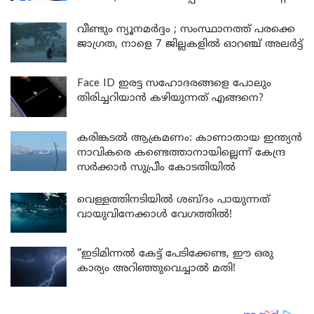
വീണ്ടും ന്യൂനമർദ്ദം ; സംസ്ഥാനത്ത് പരക്കെ
ജാഗ്രത, നാളെ 7 ജില്ലകളിൽ ഓറഞ്ച് അലർട്ട്
Face ID ഇരട്ട സഹോദരങ്ങളെ പോലും
തിരിച്ചറിയാൻ കഴിയുന്നത് എങ്ങനെ?
കരിങ്കടൽ ആക്രമണം: കാണാതായ ഇന്ത്യൻ
നാവികരെ കണ്ടെത്താനായില്ലെന്ന് കേന്ദ്ര
സർക്കാർ സുപ്രീം കോടതിയിൽ
വെള്ളത്തിനടിയിൽ ശബ്ദം പായുന്നത്
വായുവിനേക്കാൾ വേഗത്തിൽ!
“ഇടിമിന്നൽ കേട്ട് പേടിക്കേണ്ട, ഈ ഒരു
കാര്യം അറിഞ്ഞുവെച്ചാൽ മതി!