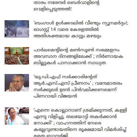
താരം നരേന്ദർ ബെർവാളിന്റെ
വെളിപ്പെടുത്തൽ!
‘ബംഗാൾ ഉൾക്കടലിൽ വീണ്ടും ന്യൂനമർദ്ദം!;
ഓഗസ്റ്റ് 14 വരെ കേരളത്തിൽ
അതിശക്തമായ കാറ്റും മഴയും
പാർലമെന്റിന്റെ മൺസൂൺ സമ്മേളനം
അവസാന ദിനങ്ങളിലേക്ക് ; നിർണായക
ബില്ലുകൾ പാസാക്കാൻ സാധ്യത
‘യു.ഡി.എഫ് സർക്കാരിന്റേത്
ആർ.എസ്.എസ് പ്രീണനം’ ; വന്ദേമാതരം
സർക്കുലർ ഉടൻ പിൻവലിക്കണമെന്ന്
പിണറായി വിജയൻ
‘എന്നെ കൊല്ലാനാണ് ശ്രമിക്കുന്നത്, കള്ളി
എന്നു വിളിച്ചു, തലയോട്ടി തകർക്കാൻ
നോക്കി’ ; വാഹനത്തിന് നേരെ
കല്ലേറുണ്ടായതിനെ രൂക്ഷമായി വിമർശിച്ച്
മമത ബാനർജി