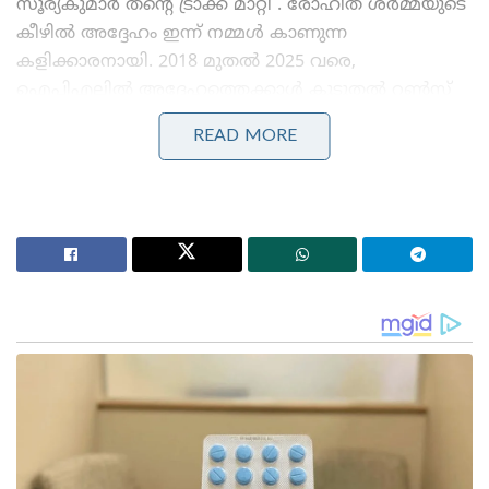
സൂര്യകുമാർ തന്റെ ട്രാക്ക് മാറ്റി . രോഹിത് ശർമ്മയുടെ
കീഴിൽ അദ്ദേഹം ഇന്ന് നമ്മൾ കാണുന്ന
കളിക്കാരനായി. 2018 മുതൽ 2025 വരെ,
ഐ‌പി‌എല്ലിൽ അദ്ദേഹത്തെക്കാൾ കൂടുതൽ റൺസ്
നേടിയത് മൂന്ന് കളിക്കാർ മാത്രമാണ്. അവരിൽ
READ MORE
ആരും തന്നെ 152.07 എന്ന സ്ട്രൈക്ക് റേറ്റിന് അടുത്ത്
പോലും വന്നിട്ടില്ല എന്നും ഓർക്കണം.
Stories you may like
കോമൺവെൽത്ത് ഗെയിംസ് പതാക ഏറ്റുവാങ്ങി
ഗുജറാത്ത് മുഖ്യമന്ത്രി; 2030ൽ അഹമ്മദാബാദ്
വേദിയാകും
ഗ്ലാസ്‌ഗോയിൽ ഇന്ത്യൻ ബോക്സിങ് കരുത്ത്:
പ്രിയക്കും സാക്ഷിക്കും അരുന്ധതിക്കും സ്വർണം;
ലവ്‌ലിനയ്ക്ക് വെള്ളി
മുംബൈയിലെ അദ്ദേഹത്തിന്റെ വിജയമാണ് എല്ലാ