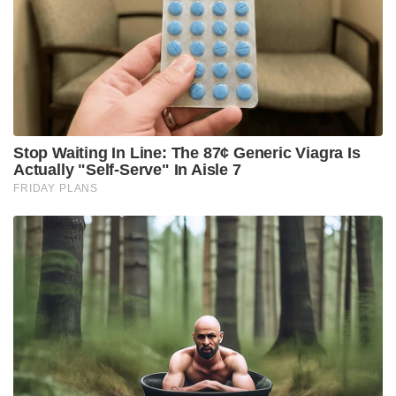
ഫോർമാറ്റുകളിലും അദ്ദേഹത്തിന് ഇന്ത്യൻ ക്യാപ്പ്
നേടിക്കൊടുത്തത്. സൂര്യകുമാറിന് നല്ല ഒരു കരിയർ
നൽകിയത് രോഹിത് ആണെങ്കിലും അദ്ദേഹത്തെ
ഏറ്റവും കൂടുതൽ കാര്യങ്ങൾ പഠിപ്പിച്ചത് ഗൗതം ഗംഭീർ
ആയിരുന്നു. ഏഷ്യാ കപ്പിൽ വിജയിച്ചതിന് ശേഷം,
കെ‌കെ‌ആർ ദിനങ്ങളിൽ ഗംഭീറിൽ നിന്ന് നിരവധി
തന്ത്രങ്ങൾ പഠിച്ചതായി സൂര്യകുമാർ സമ്മതിച്ചു.
“ഗൗതി ഭായിയുമായുള്ള എന്റെ ബന്ധം ഒരു ഇളയ
സഹോദരന്റെയും മൂത്ത സഹോദരന്റെയും
ബന്ധമാണ്. കൊൽക്കത്ത നൈറ്റ് റൈഡേഴ്‌സിൽ
ഞങ്ങൾ ഒരുമിച്ച് കളിച്ചിട്ടുണ്ട്. പരസ്പരം വളരെ
അടുത്തറിയാം. ഞാൻ അദ്ദേഹത്തിൽ നിന്ന് ധാരാളം
കാര്യങ്ങൾ പഠിച്ചു. രോഹിത്തിന്റെ കീഴിൽ ഞാൻ
കളിച്ചിട്ടുണ്ട്, പക്ഷേ കെകെആറിൽ കളിച്ച
കാലത്താണ് തന്ത്രങ്ങൾ കൂടുതലും ഞാൻ പഠിച്ചത്.
ഒരു താരത്തിന്റെ മനസ്സിൽ എന്താണ്
കടന്നുപോകുന്നത് എന്നൊക്കെ ഗംഭീറിന് നന്നായി