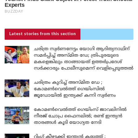
Latest stories
from this section
ചരിത്ര സ്വർണനേട്ടം യോഗി ആദിത്യനാഥിന്
സമർപ്പിച്ച് അസ്മിത ഡേ; ത്രിപുരയുടെ
മകളെങ്കിലും താങ്ങായത് ഉത്തർപ്രദേശ്
സർക്കാരും പോലീസുമെന്ന് വെളിപ്പെടുത്തൽ
ചരിത്രം കുറിച്ച് അസ്മിത ഡേ ;
കോമൺവെൽത്ത് ഗെയിംസിൽ
ജൂഡോയിൽ ഇന്ത്യക്ക് കന്നി സ്വർണം
കോമൺവെൽത്ത് ഗെയിംസ് ജാവലിനിൽ
നീരജ് ചോപ്ര ഫൈനലിൽ; രണ്ട് ഇന്ത്യൻ
താരങ്ങൾ കൂടി യോഗ്യത നേടി
റിംഗ് കീഴടക്കി ഇന്ത്യൻ കരുത്ത് ;