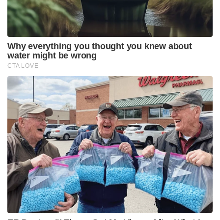
അറിയാം. ഒരു ടൂർണമെന്റിനായി എങ്ങനെ
തയ്യാറെടുപ്പുകൾ നടത്തണം, കളിക്കാരനെ എങ്ങനെ
മുന്നോട്ട് നയിക്കാമെന്നും അവരെ എങ്ങനെ
സംരക്ഷിക്കാമെന്നും എല്ലാം അയാളിൽ നിന്നാണ്
പഠിച്ചത്.” സൂര്യകുമാർ പറഞ്ഞു.
എന്തായാലും അടുത്ത ടി 20 ലോകകപ്പിന് മാസങ്ങൾ
മാത്രം ശേഷിക്കെ സൂര്യകുമാർ ഉടൻ ഫോം
കണ്ടെത്തും എന്ന് തന്നെയാണ് പ്രതീക്ഷ.
Tags:
indian cricket
Asia Cup 2025