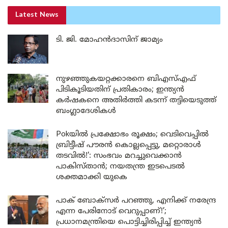
Latest News
ടി. ജി. മോഹൻദാസിന് ജാമ്യം
നുഴഞ്ഞുകയറ്റക്കാരനെ ബിഎസ്എഫ്
പിടികൂടിയതിന് പ്രതികാരം; ഇന്ത്യൻ
കർഷകനെ അതിർത്തി കടന്ന് തട്ടിയെടുത്ത്
ബംഗ്ലാദേശികൾ
Pokയിൽ പ്രക്ഷോഭം രൂക്ഷം; വെടിവെപ്പിൽ
ബ്രിട്ടീഷ് പൗരൻ കൊല്ലപ്പെട്ടു, മറ്റൊരാൾ
തടവിൽ!’: സംഭവം മറച്ചുവെക്കാൻ
പാകിസ്താൻ; നയതന്ത്ര ഇടപെടൽ
ശക്തമാക്കി യുകെ
പാക് ബോക്സർ പറഞ്ഞു, എനിക്ക് നരേന്ദ്ര
എന്ന പേരിനോട് വെറുപ്പാണ്!’;
പ്രധാനമന്ത്രിയെ പൊട്ടിച്ചിരിപ്പിച്ച് ഇന്ത്യൻ