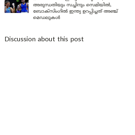
അരുന്ധതിയും സച്ചിനും സെമിയിൽ,
ബോക്സിംഗിൽ ഇന്ത്യ ഉറപ്പിച്ചത് അഞ്ച്
മെഡലുകൾ
Discussion about this post