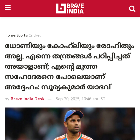
Home
Sports
Cricket
ധോണിയും കോഹ്‌ലിയും രോഹിതും
അല്ല, എന്നെ തന്ത്രങ്ങൾ പഠിപ്പിച്ചത്
അയാളാണ്; എന്റെ മൂത്ത
സഹോദരനെ പോലെയാണ്
അദ്ദേഹം: സൂര്യകുമാർ യാദവ്
by
Brave India Desk
Sep 30, 2025, 10:46 am IST