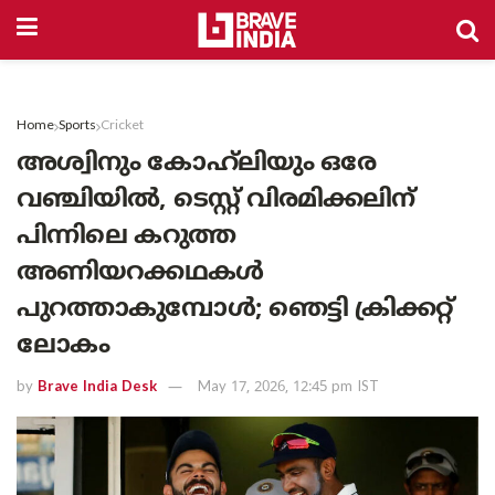
Home
Sports
Cricket
അശ്വിനും കോഹ്‌ലിയും ഒരേ
വഞ്ചിയിൽ, ടെസ്റ്റ് വിരമിക്കലിന്
പിന്നിലെ കറുത്ത
അണിയറക്കഥകൾ
പുറത്താകുമ്പോൾ; ഞെട്ടി ക്രിക്കറ്റ്
ലോകം
by
Brave India Desk
May 17, 2026, 12:45 pm IST