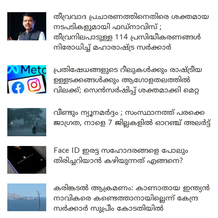
തീവ്രവാദ പ്രചാരണത്തിനെതിരെ ശക്തമായ
നടപടികളുമായി ഫഡ്നാവിസ് ;
തീവ്രനിലപാടുള്ള 114 പ്രസിദ്ധീകരണങ്ങൾ
നിരോധിച്ച് മഹാരാഷ്ട്ര സർക്കാർ
പ്രതിഷേധങ്ങളുടെ റീലുകൾക്കും രാഷ്ട്രീയ
ഉള്ളടക്കങ്ങൾക്കും ആഗോളതലത്തിൽ
വിലക്ക്; സെൻസർഷിപ്പ് ശക്തമാക്കി മെറ്റ
വീണ്ടും ന്യൂനമർദ്ദം ; സംസ്ഥാനത്ത് പരക്കെ
ജാഗ്രത, നാളെ 7 ജില്ലകളിൽ ഓറഞ്ച് അലർട്ട്
Face ID ഇരട്ട സഹോദരങ്ങളെ പോലും
തിരിച്ചറിയാൻ കഴിയുന്നത് എങ്ങനെ?
കരിങ്കടൽ ആക്രമണം: കാണാതായ ഇന്ത്യൻ
നാവികരെ കണ്ടെത്താനായില്ലെന്ന് കേന്ദ്ര
സർക്കാർ സുപ്രീം കോടതിയിൽ