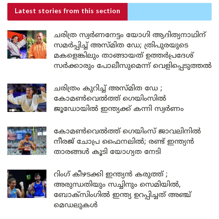
Latest stories
from this section
ചരിത്ര സ്വർണനേട്ടം യോഗി ആദിത്യനാഥിന്
സമർപ്പിച്ച് അസ്മിത ഡേ; ത്രിപുരയുടെ
മകളെങ്കിലും താങ്ങായത് ഉത്തർപ്രദേശ്
സർക്കാരും പോലീസുമെന്ന് വെളിപ്പെടുത്തൽ
ചരിത്രം കുറിച്ച് അസ്മിത ഡേ ;
കോമൺവെൽത്ത് ഗെയിംസിൽ
ജൂഡോയിൽ ഇന്ത്യക്ക് കന്നി സ്വർണം
കോമൺവെൽത്ത് ഗെയിംസ് ജാവലിനിൽ
നീരജ് ചോപ്ര ഫൈനലിൽ; രണ്ട് ഇന്ത്യൻ
താരങ്ങൾ കൂടി യോഗ്യത നേടി
റിംഗ് കീഴടക്കി ഇന്ത്യൻ കരുത്ത് ;
അരുന്ധതിയും സച്ചിനും സെമിയിൽ,
ബോക്സിംഗിൽ ഇന്ത്യ ഉറപ്പിച്ചത് അഞ്ച്
മെഡലുകൾ