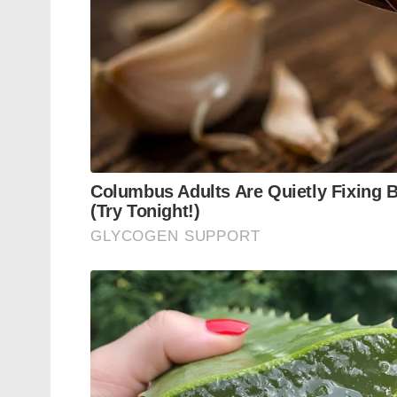
കുടിലിൽ ഭീകരർക്ക് 5 മണിക്കൂറോളം ഇവ
കുറ്റപത്രത്തിൽ വ്യക്തമാക്കിയിട്ടുണ്ട്.
ചെയ്തിട്ടുണ്ട്.
Tags:
jammu kashmir
pakistan
NIA
lashkar 