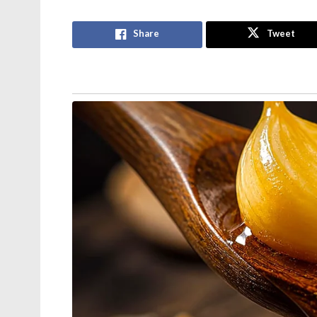
നിന്ന് കശ്മീരിലേക്ക് ആയുധങ്ങളും മയക്കുമ
നേതൃത്വത്തിലായിരുന്നു.
Share
Tweet
Stories you may like
ജന്തർ മന്തറിൽ പ്രതിഷേധങ്ങൾക്ക്
വിലക്ക് ഏർപ്പെടുത്തണമെന്ന് ഹർജി ;
കേന്ദ്ര സർക്കാരിനോട് നിലപാട് തേടി
കോടതി
‘മുട്ടയെ പേടിക്കുന്നത് എന്തിന്?
സ്വാതന്ത്ര്യ സമര സേനാനികൾ
വെടിയുണ്ടകൾ പോലും
ഏറ്റുവാങ്ങിയിരുന്നു’ ; മഹുവാ
മൊയ്ത്രയെ പരിഹസിച്ച് സുപ്രീം
കോടതി
പഹൽഗാമിൽ എത്തിയിരുന്നു. ആയുധങ്ങൾ
തദ്ദേശീയരായ പർവേസ് അഹമ്മദ്, ബഷീർ 
തിരിച്ചറിഞ്ഞിട്ടും അധികൃതരെ അറിയിച്ചില്ല