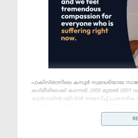
പാകിസ്താനിലെ കസൂർ സ്വദേശിയായ സാജിദ് ജാ
കശ്മീരിലേക്ക് കടന്നത്. 2005 മുതൽ 200
കുൽഗാമിൽ ഒളിവിൽ താമസിച്ച് പ്രാദേശിക 
വലിയൊരു ലഷ്കർ ശൃംഖല സ്ഥാപിക്കുകയും ചെയ
പദവി (ആർട്ടിക്കിൾ 370) റദ്ദാക്കിയതിന് പിന്
R
തൊയ്ബയെ രക്ഷിക്കാൻ ‘ദി റെസിസ്റ്റൻസ് ഫ
രൂപീകരിക്കുന്നതിൽ പ്രധാന പങ്കുവഹിച്ചത