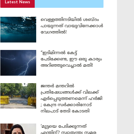
Latest News
വെള്ളത്തിനടിയിൽ ശബ്ദം
പായുന്നത് വായുവിനേക്കാൾ
വേഗത്തിൽ!
“ഇടിമിന്നൽ കേട്ട്
പേടിക്കേണ്ട, ഈ ഒരു കാര്യം
അറിഞ്ഞുവെച്ചാൽ മതി!
ജന്തർ മന്തറിൽ
പ്രതിഷേധങ്ങൾക്ക് വിലക്ക്
ഏർപ്പെടുത്തണമെന്ന് ഹർജി
; കേന്ദ്ര സർക്കാരിനോട്
നിലപാട് തേടി കോടതി
‘മുട്ടയെ പേടിക്കുന്നത്
എന്തിന്? സ്വാതന്ത്ര്യ സമര