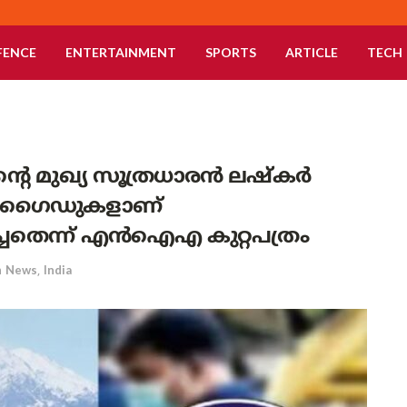
FENCE
ENTERTAINMENT
SPORTS
ARTICLE
TECH
റെ മുഖ്യ സൂത്രധാരൻ ലഷ്കർ
രി ഗൈഡുകളാണ്
്ചതെന്ന് എൻഐഎ കുറ്റപത്രം
n
News
,
India