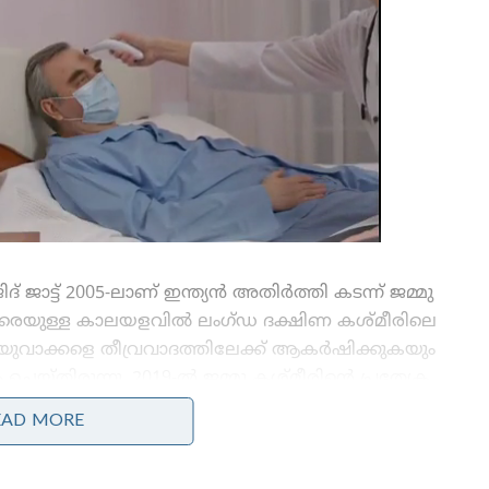
ട്ട് 2005-ലാണ് ഇന്ത്യൻ അതിർത്തി കടന്ന് ജമ്മു
7 വരെയുള്ള കാലയളവിൽ ലംഗ്ഡ ദക്ഷിണ കശ്മീരിലെ
യുവാക്കളെ തീവ്രവാദത്തിലേക്ക് ആകർഷിക്കുകയും
്തിരുന്നു. 2019-ൽ ജമ്മു കശ്മീരിന്റെ പ്രത്യേക
നാലെ, രാജ്യാന്തര സമ്മർദ്ദങ്ങളിൽ നിന്ന് ലഷ്കർ-ഇ-
EAD MORE
്രണ്ട്’ (TRF) എന്ന പുതിയ നിഴൽ സംഘടന
് സാജിദ് ജാട്ടാണ്. ഡ്രോണുകൾ വഴി പാകിസ്താനിൽ