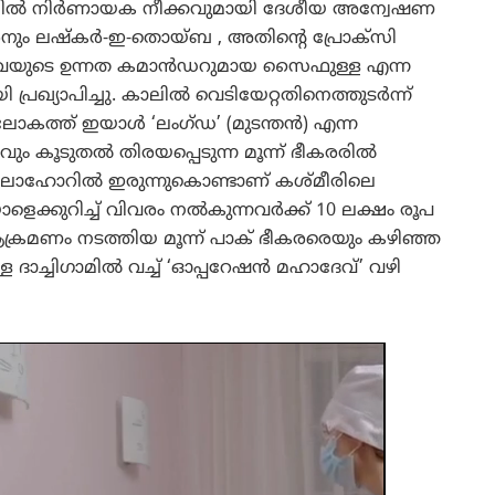
സിൽ നിർണായക നീക്കവുമായി ദേശീയ അന്വേഷണ
രനും ലഷ്കർ-ഇ-തൊയ്ബ , അതിന്റെ പ്രോക്സി
്നിവയുടെ ഉന്നത കമാൻഡറുമായ സൈഫുള്ള എന്ന
്രഖ്യാപിച്ചു. കാലിൽ വെടിയേറ്റതിനെത്തുടർന്ന്
ലോകത്ത് ഇയാൾ ‘ലംഗ്ഡ’ (മുടന്തൻ) എന്ന
റവും കൂടുതൽ തിരയപ്പെടുന്ന മൂന്ന് ഭീകരരിൽ
ലാഹോറിൽ ഇരുന്നുകൊണ്ടാണ് കശ്മീരിലെ
ാളെക്കുറിച്ച് വിവരം നൽകുന്നവർക്ക് 10 ലക്ഷം രൂപ
ൽ ആക്രമണം നടത്തിയ മൂന്ന് പാക് ഭീകരരെയും കഴിഞ്ഞ
 ദാച്ചിഗാമിൽ വച്ച് ‘ഓപ്പറേഷൻ മഹാദേവ്’ വഴി