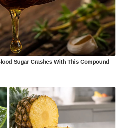
ർ അഭയവും ഭക്ഷണവും നൽകിയെന്നും
 ഈ രണ്ട് തദ്ദേശീയ സഹായികളെയും എൻഐഎ അറസ്റ്റ്
e thoiba
pahalgam terror attack
LET commander langda