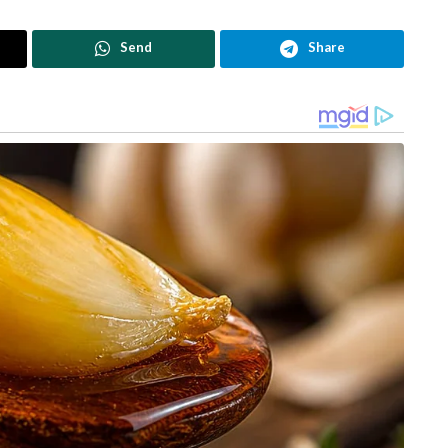
രുന്നുകളും എത്തിച്ചിരുന്നതും ഇയാളുടെ
Send
Share
പഹൽഗാം ആക്രമണം നടക്കുന്ന സമയത്ത്
ലാഹോറിലിരുന്ന് സാജിദ് ജാട്ട് ഭീകരർക്ക് കൃത്യമായ
ലൊക്കേഷൻ വിവരങ്ങൾ കൈമാറുകയും ഫോൺ
വഴി ആക്രമണം തത്സമയം നിയന്ത്രിക്കുകയും
ചെയ്തുവെന്ന് എൻഐഎ കണ്ടെത്തിയിട്ടുണ്ട്. ചില
തദ്ദേശീയരുടെ സഹായം ഭീകരർക്ക്
ലഭിച്ചില്ലായിരുന്നുവെങ്കിൽ ഈ ദുരന്തം
ഒഴിവാക്കാമായിരുന്നുവെന്ന് എൻഐഎ
കുറ്റപത്രത്തിൽ വ്യക്തമാക്കുന്നു. ആക്രമണത്തിന്
തൊട്ടുമുമ്പത്തെ ദിവസം ഫൈസൽ ജാട്ട്
(സുലൈമാൻ ഷാ), ഹബീബ് താഹിർ (ജിബ്രാൻ),
ഹംസ അഫ്ഗാനി എന്നീ മൂന്ന് പാക് ഭീകരർ
 നിറഞ്ഞ ബാഗുകളുമായി എത്തിയ ഇവരെ
അഹമ്മദ് ജോഥർ എന്നീ രണ്ട് ഗൈഡുകൾ
. പർവേസിന്റെ കാട്ടുപ്രദേശത്തെ താല്ക്കാലിക