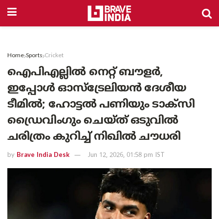
Home
Sports
Cricket
ഐപിഎല്ലിൽ നെറ്റ് ബൗളർ,
ഇപ്പോൾ ഓസ്‌ട്രേലിയൻ ദേശീയ
ടീമിൽ; ഹോട്ടൽ പണിയും ടാക്സി
ഡ്രൈവിംഗും ചെയ്ത് ഒടുവിൽ
ചരിത്രം കുറിച്ച് നിഖിൽ ചൗധരി
by
Brave India Desk
Jun 12, 2026, 01:58 pm IST