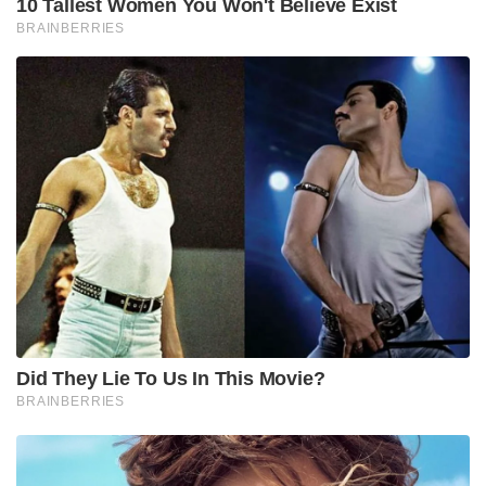
നിഖിലിന് സ്പിന്നും പേസും ഒരുപോലെ വഴങ്ങും.
പഞ്ചാബിൽ കളിക്കുമ്പോൾ മീഡിയം പേസറായിരുന്ന
താരം പിന്നീട് മികച്ച ലെഗ് സ്പിന്നറായി സ്വയം മാറി.
ബിഗ് ബാഷിലെയും ഫസ്റ്റ് ക്ലാസിലെയും തകർപ്പൻ
ഫോം കണ്ടാണ് ഓസ്‌ട്രേലിയൻ സെലക്ടർ ടോണി
ഡൊഡെമൈഡ് നിഖിലിനെ ടീമിലേക്ക്
തിരഞ്ഞെടുത്തത്. അടുത്ത ആഴ്ച
ബംഗ്ലാദേശിനെതിരെ നടക്കുന്ന ആദ്യ ടി20
മത്സരത്തിൽ തന്നെ നിഖിൽ ഓസ്‌ട്രേലിയൻ
ജേഴ്‌സിയിൽ അരങ്ങേറിയേക്കും.
Tags:
bcci
indian cricket
NIKHIL CHAUDHARY