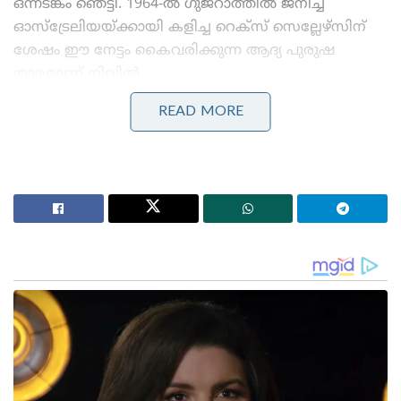
ഒന്നടങ്കം ഞെട്ടി. 1964-ൽ ഗുജറാത്തിൽ ജനിച്ച്
ഓസ്‌ട്രേലിയയ്ക്കായി കളിച്ച റെക്സ് സെല്ലേഴ്സിന്
ശേഷം ഈ നേട്ടം കൈവരിക്കുന്ന ആദ്യ പുരുഷ
താരമാണ് നിഖിൽ.
READ MORE
Stories you may like
കോമൺവെൽത്ത് ഗെയിംസ് പതാക ഏറ്റുവാങ്ങി
ഗുജറാത്ത് മുഖ്യമന്ത്രി; 2030ൽ അഹമ്മദാബാദ്
വേദിയാകും
ഗ്ലാസ്‌ഗോയിൽ ഇന്ത്യൻ ബോക്സിങ് കരുത്ത്:
പ്രിയക്കും സാക്ഷിക്കും അരുന്ധതിക്കും സ്വർണം;
ലവ്‌ലിനയ്ക്ക് വെള്ളി
ഡൽഹിയിൽ ജനിച്ച നിഖിൽ ചൗധരി പഞ്ചാബിന്
വേണ്ടിയാണ് ആഭ്യന്തര ക്രിക്കറ്റ് കളിച്ചിരുന്നത്. 2017-
ൽ ഹർഭജൻ സിംഗ്, സിദ്ധാർത്ഥ് കൗൾ, സന്ദീപ് ശർമ്മ
എന്നിവരടങ്ങുന്ന പഞ്ചാബ് ടീമിലൂടെയായിരുന്നു