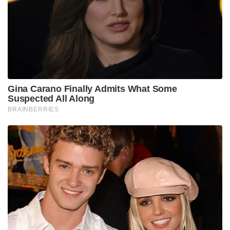
അരങ്ങേറ്റം. യുവരാജ് സിംഗിനൊപ്പം ഡ്രെസ്സിംഗ് റൂം
പങ്കിട്ടിട്ടുള്ള നിഖിലിന്റെ ഫോൺ ബുക്കിൽ ഇന്നും
ഇന്ത്യൻ പേസർ അർഷ്ദീപ് സിംഗിന്റെ നമ്പറുണ്ട്.
എന്നാൽ പഞ്ചാബ് ടീമിൽ അവസരങ്ങൾ
കുറഞ്ഞതോടെ 2020-ൽ ക്വീൻസ്‌ലാൻഡിലുള്ള തന്റെ
അമ്മാവനെ സന്ദർശിക്കാൻ നിഖിൽ
ഓസ്‌ട്രേലിയയിലേക്ക് പോയി. ആ സമയത്താണ്
ലോകം മുഴുവൻ കോവിഡ് ലോക്ക്ഡൗണിലായത്.
നാട്ടിലേക്ക് തിരികെ വരാൻ കഴിയാതെ പോയ നിഖിൽ
അവിടെ ലോക്കൽ ക്ലബ്ബ് മത്സരങ്ങൾ കളിക്കാൻ
തുടങ്ങി.
ഓസ്‌ട്രേലിയയിലെ മികച്ച കായിക സംസ്കാരം
ഇഷ്ടപ്പെട്ട നിഖിൽ അവിടെത്തന്നെ തുടരാൻ
തീരുമാനിച്ചു. ക്രിക്കറ്റിൽ ഒന്നുമാകില്ലെന്ന് പലരും
കരുതിയപ്പോഴും തന്റെ ലക്ഷ്യത്തിനായി പൊരുതാൻ
ഇയാൾ തയ്യാറായിരുന്നു. ഓസ്‌ട്രേലിയയിൽ