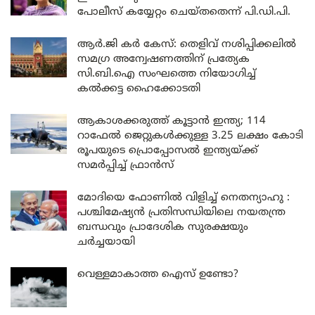
പോലീസ് കയ്യേറ്റം ചെയ്തതെന്ന് പി.ഡി.പി.
ആർ.ജി കർ കേസ്: തെളിവ് നശിപ്പിക്കലിൽ
സമഗ്ര അന്വേഷണത്തിന് പ്രത്യേക
സി.ബി.ഐ സംഘത്തെ നിയോഗിച്ച്
കൽക്കട്ട ഹൈക്കോടതി
ആകാശക്കരുത്ത് കൂട്ടാൻ ഇന്ത്യ; 114
റാഫേൽ ജെറ്റുകൾക്കുള്ള 3.25 ലക്ഷം കോടി
രൂപയുടെ പ്രൊപ്പോസൽ ഇന്ത്യയ്ക്ക്
സമർപ്പിച്ച് ഫ്രാൻസ്
മോദിയെ ഫോണിൽ വിളിച്ച് നെതന്യാഹു :
പശ്ചിമേഷ്യൻ പ്രതിസന്ധിയിലെ നയതന്ത്ര
ബന്ധവും പ്രാദേശിക സുരക്ഷയും
ചർച്ചയായി
വെള്ളമാകാത്ത ഐസ് ഉണ്ടോ?