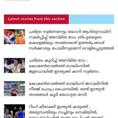
Latest stories
from this section
ചരിത്ര സ്വർണനേട്ടം യോഗി ആദിത്യനാഥിന്
സമർപ്പിച്ച് അസ്മിത ഡേ; ത്രിപുരയുടെ
മകളെങ്കിലും താങ്ങായത് ഉത്തർപ്രദേശ്
സർക്കാരും പോലീസുമെന്ന് വെളിപ്പെടുത്തൽ
ചരിത്രം കുറിച്ച് അസ്മിത ഡേ ;
കോമൺവെൽത്ത് ഗെയിംസിൽ
ജൂഡോയിൽ ഇന്ത്യക്ക് കന്നി സ്വർണം
കോമൺവെൽത്ത് ഗെയിംസ് ജാവലിനിൽ
നീരജ് ചോപ്ര ഫൈനലിൽ; രണ്ട് ഇന്ത്യൻ
താരങ്ങൾ കൂടി യോഗ്യത നേടി
റിംഗ് കീഴടക്കി ഇന്ത്യൻ കരുത്ത് ;
അരുന്ധതിയും സച്ചിനും സെമിയിൽ,