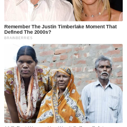
ജീവിക്കാനായി റെസ്റ്റോറന്റുകളിൽ പച്ചക്കറി
അരിയുന്ന ജോലിയും, ടാക്സി ഓടിക്കലും,
പാഴ്സലുകൾ ഡെലിവറി ചെയ്യലുമൊക്കെ നിഖിൽ
ചെയ്തു. ഇതിനിടയിലും കഠിനമായ ഡയറ്റും ക്രിക്കറ്റ്
പരിശീലനവും താരം ഉപേക്ഷിച്ചില്ല. നിഖിലിന്റെ
കരിയർ മാറ്റിമറിച്ചത് 2023-ലെ ബിഗ് ബാഷ് ലീഗ്
ആയിരുന്നു. ഹോബാർട്ട് ഹരികെയ്ൻസ് ടീം
നിഖിലിനെ ടീമിലെടുത്തു. പാകിസ്ഥാൻ പേസർ
ഹാരിസ് റൗഫിനെ സിക്സറിന് പറത്തിക്കൊണ്ട് ഒരു
മത്സരം ജയിപ്പിച്ചതോടെ നിഖിൽ ഓസ്‌ട്രേലിയയിൽ
തരംഗമായി മാറി.
കഴിഞ്ഞ സീസണിൽ ടാസ്മാനിയക്ക് വേണ്ടി ഫസ്റ്റ്
ക്ലാസ് ക്രിക്കറ്റിൽ അരങ്ങേറിയ താരം ആദ്യ
മത്സരത്തിൽ തന്നെ 5 വിക്കറ്റ് വീഴ്ത്തുകയും ബാറ്റ്
കൊണ്ട് ടീമിനെ രക്ഷിക്കുകയും ചെയ്തു. വിദേശ
കളിക്കാർ പൊതുവെ സ്പിന്നിനെതിരെ
ബുദ്ധിമുട്ടാറുണ്ട്. എന്നാൽ ഇന്ത്യയിൽ നിന്നും വന്ന