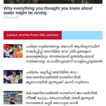
Latest stories
from this section
ചരിത്ര സ്വർണനേട്ടം യോഗി ആദിത്യനാഥിന്
സമർപ്പിച്ച് അസ്മിത ഡേ; ത്രിപുരയുടെ
മകളെങ്കിലും താങ്ങായത് ഉത്തർപ്രദേശ്
സർക്കാരും പോലീസുമെന്ന് വെളിപ്പെടുത്തൽ
ചരിത്രം കുറിച്ച് അസ്മിത ഡേ ;
കോമൺവെൽത്ത് ഗെയിംസിൽ
ജൂഡോയിൽ ഇന്ത്യക്ക് കന്നി സ്വർണം
കോമൺവെൽത്ത് ഗെയിംസ് ജാവലിനിൽ
നീരജ് ചോപ്ര ഫൈനലിൽ; രണ്ട് ഇന്ത്യൻ
താരങ്ങൾ കൂടി യോഗ്യത നേടി