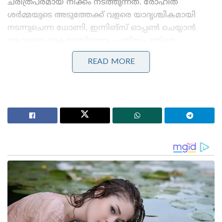
ചരിത്രപരമായ നീക്കം നടത്തുന്നത്. രോഹിത്
ശർമ്മയുടെ അടുത്തേക്ക് വളരെ യാദൃശ്ചികമായി
നടന്നുചെന്ന ധോണി, ഇന്നിങ്സ് ഓപ്പൺ ചെയ്യാൻ
ആവശ്യപ്പെടുകയായിരുന്നു. പുതിയ പന്തിനെ
നേരിടാൻ ആവശ്യമായ എല്ലാ ഗുണങ്ങളും
READ MORE
രോഹിത്തിനുണ്ടെന്ന് ധോണിക്ക് ഉറപ്പായിരുന്നു.
Stories you may like
കോമൺവെൽത്ത് ഗെയിംസ് പതാക ഏറ്റുവാങ്ങി
ഗുജറാത്ത് മുഖ്യമന്ത്രി; 2030ൽ അഹമ്മദാബാദ്
വേദിയാകും
ഗ്ലാസ്‌ഗോയിൽ ഇന്ത്യൻ ബോക്സിങ് കരുത്ത്:
പ്രിയക്കും സാക്ഷിക്കും അരുന്ധതിക്കും സ്വർണം;
ലവ്‌ലിനയ്ക്ക് വെള്ളി
“നീ പരാജയങ്ങളെ ഭയപ്പെടരുത്, വിമർശനങ്ങൾ കണ്ട്
ഒരിക്കലും വിഷമിക്കുകയും ചെയ്യരുത്. നീ പോയി