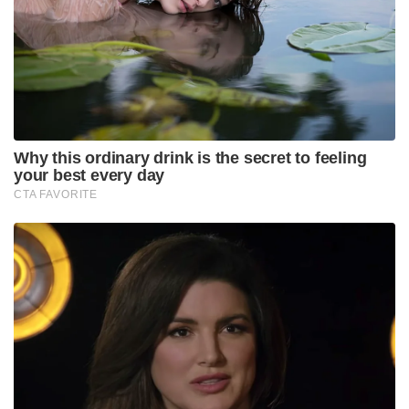
ഓപ്പൺ ചെയ്യ്!” – ധോണി രോഹിത്തിനോട് പറഞ്ഞു.
ക്യാപ്റ്റന്റെ ഭാഗത്തുനിന്നുണ്ടായ ആ കടുത്ത
പിന്തുണയും കളിയിലുടനീളം ധോണി കാണിച്ച
ശാഠ്യവുമാണ് തന്റെ കരിയറിനെ രക്ഷിച്ചതെന്നും
പുതിയ രീതിയിൽ വാർത്തെടുത്തതെന്നും രോഹിത്
ശർമ്മ തുറന്നുപറയുന്നു. ധോണി നൽകിയ
ആത്മവിശ്വാസത്തോടെ ക്രീസിലിറങ്ങിയ രോഹിത്
പിന്നീട് തിരിഞ്ഞുനോക്കേണ്ടി വന്നിട്ടില്ല. 2013
ചാമ്പ്യൻസ് ട്രോഫി ടൂർണമെന്റിൽ ഏറ്റവും കൂടുതൽ
റൺസ് വേട്ട നടത്തിയ രണ്ടാമത്തെ താരമായി
രോഹിത് കളം നിറഞ്ഞു. ആ ഒരു തീരുമാനമാണ്
ലോക ക്രിക്കറ്റിലെ ഇന്നത്തെ ‘ഹിറ്റ്മാൻ’ രോഹിത്
ശർമ്മയെ സൃഷ്ടിച്ചത്.
Tags:
bcci
MS Dhoni
rohit sharma