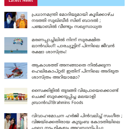
Latest News
പ്രധാനമന്ത്രി മോദിയുമായി കൂടിക്കാഴ്ച
നടത്തി സുഖ്ബീർ സിങ് ബാദൽ ;
പഞ്ചാബിൽ വീണ്ടും സഖ്യസാധ്യത
മരണപ്പാച്ചിലിൽ നിന്ന് സുരക്ഷിത
ലാൻഡിംഗ്! പാരച്യൂട്ടിന് പിന്നിലെ ജീവൻ
രക്ഷാ ശാസ്ത്രം!
ആകാശത്ത് അനങ്ങാതെ നില്‍ക്കുന്ന
ഹെലികോപ്റ്റര്‍! ഇതിന് പിന്നിലെ അദ്ഭുത
ശാസ്ത്രം അറിയാമോ?
സൈക്കിളിൽ തുടങ്ങി വിപ്രോയെക്കൊണ്ട്
ചെക്ക് ബുക്കെടുപ്പിച്ച മലയാളി
ബ്രാൻഡ്!Brahmins Foods
വിവാഹമോചന ഹർജി പിൻവലിച്ച് സംഗീത ;
വിജയ്ക്കെതിരായ കുടുംബ കോടതിയിലെ
എല്ലാ നടപടികളും അവസാനിപ്പിച്ചു