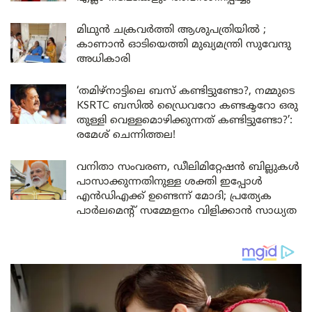
മിഥുൻ ചക്രവർത്തി ആശുപത്രിയിൽ ;
കാണാൻ ഓടിയെത്തി മുഖ്യമന്ത്രി സുവേന്ദു
അധികാരി
‘തമിഴ്‌നാട്ടിലെ ബസ് കണ്ടിട്ടുണ്ടോ?, നമ്മുടെ
KSRTC ബസിൽ ഡ്രൈവറോ കണ്ടക്ടറോ ഒരു
തുള്ളി വെള്ളമൊഴിക്കുന്നത് കണ്ടിട്ടുണ്ടോ?’:
രമേശ് ചെന്നിത്തല!
വനിതാ സംവരണ, ഡീലിമിറ്റേഷൻ ബില്ലുകൾ
പാസാക്കുന്നതിനുള്ള ശക്തി ഇപ്പോൾ
എൻഡിഎക്ക് ഉണ്ടെന്ന് മോദി; പ്രത്യേക
പാർലമെന്റ് സമ്മേളനം വിളിക്കാൻ സാധ്യത