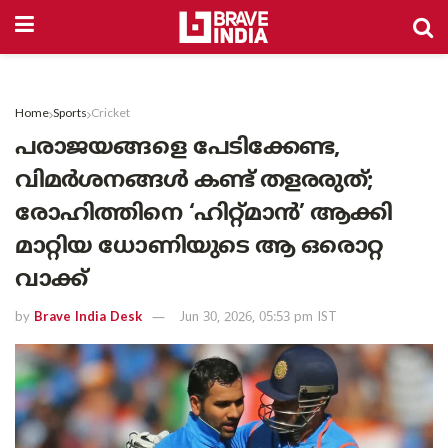
Home
Sports
Cricket
പരാജയങ്ങളെ പേടിക്കേണ്ട,
വിമർശനങ്ങൾ കണ്ട് തളരരുത്;
രോഹിത്തിനെ ‘ഹിറ്റ്മാൻ’ ആക്കി
മാറ്റിയ ധോണിയുടെ ആ ഒരൊറ്റ
വാക്ക്
by
Brave India Desk
Jun 30, 2026, 05:53 pm IST