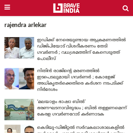
rajendra arlekar
ഇഡിക്ക് നേരെയുണ്ടായ ആക്രമണത്തിൽ
ഡിജിപിയോട് വിശദീകരണം തേടി
ഗവർണർ ; വധശ്രമത്തിന് കേസെടുത്ത്
പോലീസ്
നിതിൻ രാജിന്റെ മരണത്തിൽ
ഇടപെടലുമായി ഗവർണർ ; കോളേജ്
അധികൃതർക്കെതിരെ കർശന നടപടിക്ക്
നിർദേശം
‘മലയാളം ഭാഷാ ബിൽ’
ഭരണഘടനാവിരുദ്ധം ; ബിൽ തള്ളണമെന്ന്
കേരള ഗവർണറോട് കർണാടക
കെടിയു-ഡിജിറ്റൽ സർവകലാശാലകളിൽ