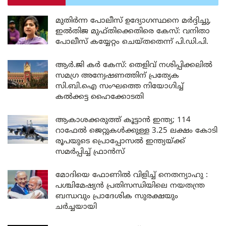
മുതിർന്ന പോലീസ് ഉദ്യോഗസ്ഥനെ മർദ്ദിച്ചു,
ഇൽതിജ മുഫ്തിക്കെതിരെ കേസ്: വനിതാ
പോലീസ് കയ്യേറ്റം ചെയ്തതെന്ന് പി.ഡി.പി.
ആർ.ജി കർ കേസ്: തെളിവ് നശിപ്പിക്കലിൽ
സമഗ്ര അന്വേഷണത്തിന് പ്രത്യേക
സി.ബി.ഐ സംഘത്തെ നിയോഗിച്ച്
കൽക്കട്ട ഹൈക്കോടതി
ആകാശക്കരുത്ത് കൂട്ടാൻ ഇന്ത്യ; 114
റാഫേൽ ജെറ്റുകൾക്കുള്ള 3.25 ലക്ഷം കോടി
രൂപയുടെ പ്രൊപ്പോസൽ ഇന്ത്യയ്ക്ക്
സമർപ്പിച്ച് ഫ്രാൻസ്
മോദിയെ ഫോണിൽ വിളിച്ച് നെതന്യാഹു :
പശ്ചിമേഷ്യൻ പ്രതിസന്ധിയിലെ നയതന്ത്ര
ബന്ധവും പ്രാദേശിക സുരക്ഷയും
ചർച്ചയായി