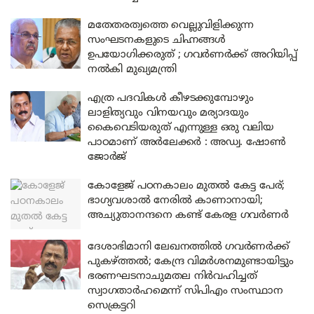
മതേതരത്വത്തെ വെല്ലുവിളിക്കുന്ന
സംഘടനകളുടെ ചിഹ്നങ്ങൾ
ഉപയോഗിക്കരുത് ; ഗവർണർക്ക് അറിയിപ്പ്
നൽകി മുഖ്യമന്ത്രി
എത്ര പദവികൾ കീഴടക്കുമ്പോഴും
ലാളിത്യവും വിനയവും മര്യാദയും
കൈവെടിയരുത് എന്നുള്ള ഒരു വലിയ
പാഠമാണ് അർലേക്കർ : അഡ്വ. ഷോൺ
ജോർജ്
കോളേജ് പഠനകാലം മുതൽ കേട്ട പേര്;
ഭാഗ്യവശാൽ നേരിൽ കാണാനായി;
അച്യുതാനന്ദനെ കണ്ട് കേരള ഗവർണർ
ദേശാഭിമാനി ലേഖനത്തിൽ ഗവർണർക്ക്
പുകഴ്ത്തൽ; കേന്ദ്ര വിമർശനമുണ്ടായിട്ടും
ഭരണഘടനാചുമതല നിർവഹിച്ചത്
സ്വാഗതാർഹമെന്ന് സിപിഎം സംസ്ഥാന
സെക്രട്ടറി