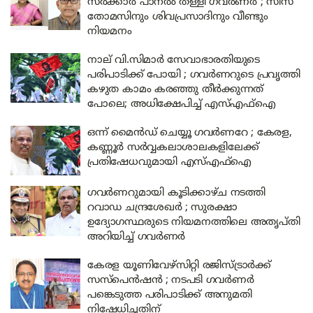
സർക്കാർ പാനൽ തള്ളി ഗവർണർ ; സിസ
തോമസിനും ശിവപ്രസാദിനും വീണ്ടും
നിയമനം
നാല് വി.സിമാർ സേവാഭാരതിയുടെ
പരിപാടിക്ക് പോയി ; ഗവർണറുടെ പ്രവൃത്തി
കഴുത കാമം കരഞ്ഞു തീർക്കുന്നത്
പോലെ; അധിക്ഷേപിച്ച് എസ്എഫ്ഐ
ഒന്ന് മൈൻഡ് ചെയ്യൂ ഗവർണറേ ; കേരള,
കണ്ണൂർ സർവ്വകലാശാലകളിലേക്ക്
പ്രതിഷേധവുമായി എസ്എഫ്ഐ
ഗവർണറുമായി കൂടിക്കാഴ്‌ച നടത്തി
റവാഡ ചന്ദ്രശേഖർ ; സുരക്ഷാ
ഉദ്യോഗസ്ഥരുടെ നിയമനത്തിലെ അതൃപ്തി
അറിയിച്ച് ഗവർണർ
കേരള യൂണിവേഴ്സിറ്റി രജിസ്ട്രാർക്ക്
സസ്പെൻഷൻ ; നടപടി ഗവര്‍ണര്‍
പങ്കെടുത്ത പരിപാടിക്ക് അനുമതി
നിഷേധിച്ചതിന്