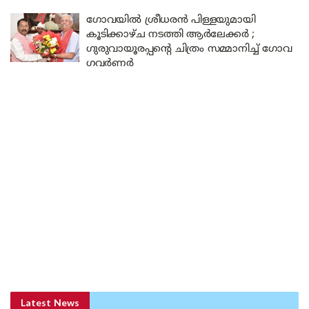
ഗോവയിൽ ശ്രീധരൻ പിള്ളയുമായി
കൂടിക്കാഴ്ച നടത്തി ആർലേക്കർ ;
ഗുരുവായൂരപ്പന്റെ ചിത്രം സമ്മാനിച്ച് ഗോവ
ഗവർണർ
Latest News