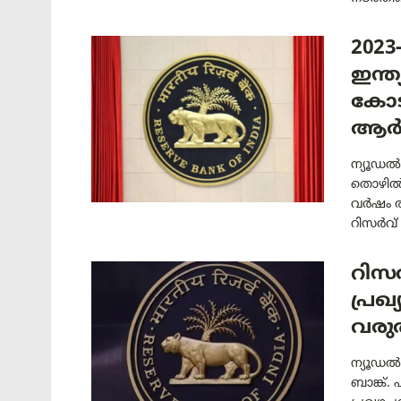
202
ഇന്ത
കോട
ആർബ
ന്യൂഡൽഹ
തൊഴിൽ 
വർഷം രാ
റിസർവ് .
റിസർ
പ്രഖ്
വര
ന്യൂഡൽ
ബാങ്ക്.