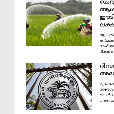
ചെറ
ആശ്
ഈടില
ലക്ഷ
ന്യൂഡൽ
കർഷകർക
ഓഫ് ഇന
റിസർവ് .
റിസർ
അന്
മുംബൈ: 
സന്ദേ
സെന്ററ
അന്വേഷണ