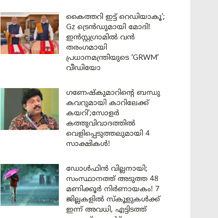
കൈത്തറി ഇട്ട് റെഡിയാകൂ’;
Gz ട്രെൻഡുമായി മോദി!
ഇൻസ്റ്റഗ്രാമിൽ വൻ
തരംഗമായി
പ്രധാനമന്ത്രിയുടെ ‘GRWM’
വീഡിയോ
ഗണേഷ്കുമാറിന്റെ ബന്ധു
കവറുമായി കാറിലേക്ക്
കയറി’;സോളർ
കത്തുവിവാദത്തിൽ
വെളിപ്പെടുത്തലുമായി 4
സാക്ഷികൾ!
ഡോൾഫിൻ വില്ലനായി;
സംസ്ഥാനത്ത് അടുത്ത 48
മണിക്കൂർ നിർണായകം! 7
ജില്ലകളിൽ സ്കൂളുകൾക്ക്
ഇന്ന് അവധി, എട്ടിടത്ത്