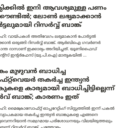
 ക്ലിക്കിൽ ഇനി ആവശ്യമുള്ള പണം
കൗണ്ടിൽ; ലോൺ ലഭ്യമാക്കാൻ
്ടലുമായി റിസർവ്വ് ബാങ്ക്
ഹി: വായ്പകൾ അതിവേഗം ലഭ്യമാകാൻ പോർട്ടൽ
്കാൻ ഒരുങ്ങി റിസർവ്വ് ബാങ്ക്. ആർബിഐ ഗവർണർ
ാന്ത ദാസാണ് ഇക്കാര്യം അറിയിച്ചത്. യൂണിഫൈഡ്
്റ്സ് ഇന്റർഫേസ് (യു.പി.ഐ) മാതൃകയിൽ ...
ം മുഴുവൻ ബാധിച്ച
റ്റ്‌വെയർ തകർച്ച ഇന്ത്യൻ
കുകളെ കാര്യമായി ബാധിച്ചിട്ടില്ലെന്ന്
വ് ബാങ്ക്; കാരണം ഇത്
ി: മൈക്രോസോഫ്റ്റ് ഓപ്പറേറ്റിംഗ് സിസ്റ്റത്തിൽ ഇന്ന് പകൽ
 വ്യാപകമായ തകർച്ച ഇന്ത്യൻ ബാങ്കുകളെ എങ്ങനെ
ചുവെന്നറിയാൻ സമഗ്രമായ പരിശോധനയും വിലയിരുത്തലും
െന്ന് റിസർവ് ബാങ്ക്. പത്തോളം ...