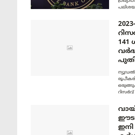
പ്രഖ്യാ
പലിശയായ
202
റിസ
141
വർദ്
പുതി
ന്യൂഡൽ
രൂപീകര
ഒരുങ്ങ
റിസർവ് ബ
വായ്
ഈടാ
ഇനി 