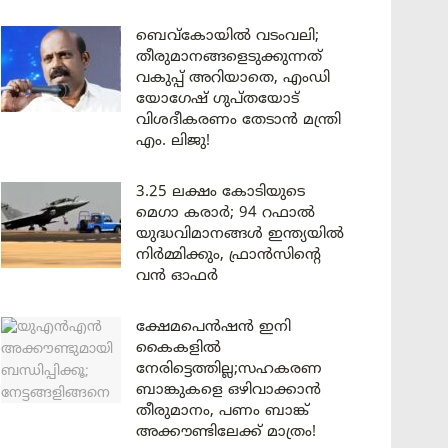
ബെവ്കോയിൽ വടംവലി;
തീരുമാനങ്ങളെടുക്കുന്നത്
വകുപ്പ് അറിയാതെ, എംഡി
യോഗേഷ് ഗുപ്തയോട്
വിശദീകരണം തേടാൻ മന്ത്രി
എം. ലിജു!
3.25 ലക്ഷം കോടിയുടെ
മെഗാ കരാർ; 94 റഫാൽ
യുദ്ധവിമാനങ്ങൾ ഇന്ത്യയിൽ
നിർമ്മിക്കും, ഫ്രാൻസിന്റെ
വൻ ഓഫർ
ക്ഷേമപെൻഷൻ ഇനി
കൈകളിൽ
നേരിട്ടെത്തില്ല;സഹകരണ
ബാങ്കുകളെ ഒഴിവാക്കാൻ
തീരുമാനം, പണം ബാങ്ക്
അക്കൗണ്ടിലേക്ക് മാത്രം!