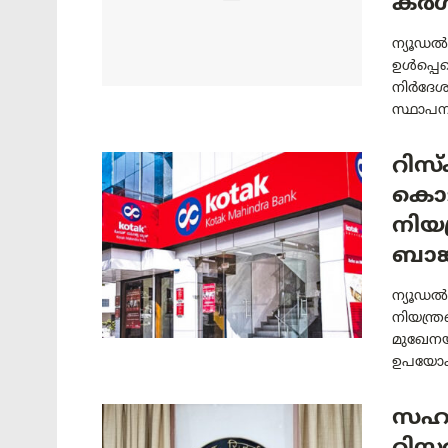
കർ
ന്യൂഡൽ
ഉൾപ്പെ
നിർദേശ
സ്ഥാപനങ
റിസ്
കൊടാ
നിയന
ബാങ്
ന്യൂഡൽഹ
നിയന്ത
മുഖേനയ
ഉപയോക്ത
സഹക