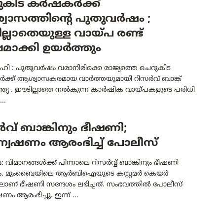
ുകിട കർഷകർക്ക്
വാസത്തിന്റെ പുതുവർഷം ;
്ലാതെയുള്ള വായ്പ രണ്ട്
മാക്കി ഉയർത്തും
ഹി : പുതുവർഷം വരാനിരിക്കെ രാജ്യത്തെ ചെറുകിട
്ക് ആശ്വാസകരമായ വാർത്തയുമായി റിസർവ് ബാങ്ക്
്ത്യ . ഈടില്ലാതെ നൽകുന്ന കാർഷിക വായ്പകളുടെ പരിധി
..
വ് ബാങ്കിനും ഭീഷണി;
വേഷണം ആരംഭിച്ച് പോലീസ്
വിമാനങ്ങൾക്ക് പിന്നാലെ റിസർവ്വ് ബാങ്കിനും ഭീഷണി
ശം. മുംബൈയിലെ ആർബിഐയുടെ കസ്റ്റമർ കെയർ
ിലാണ് ഭീഷണി സന്ദേശം ലഭിച്ചത്. സംഭവത്തിൽ പോലീസ്
ം ആരംഭിച്ചു. ഇന്ന് ...