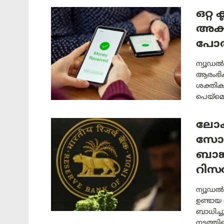
ഒറ്റ
അക്
പോർട
ന്യൂഡൽ
ആരംഭിക
ശക്തിക
പെയ്മെന
ലോക
സോഫ്
ബാങ്
റിസർ
ന്യൂഡൽഹ
ഉണ്ടായ
ബാധിച്
നടത്തിയ