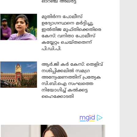
ഓറഞ്ച് അലർട്ട്
മുതിർന്ന പോലീസ്
ഉദ്യോഗസ്ഥനെ മർദ്ദിച്ചു,
ഇൽതിജ മുഫ്തിക്കെതിരെ
കേസ്: വനിതാ പോലീസ്
കയ്യേറ്റം ചെയ്തതെന്ന്
പി.ഡി.പി.
ആർ.ജി കർ കേസ്: തെളിവ്
നശിപ്പിക്കലിൽ സമഗ്ര
അന്വേഷണത്തിന് പ്രത്യേക
സി.ബി.ഐ സംഘത്തെ
നിയോഗിച്ച് കൽക്കട്ട
ഹൈക്കോടതി