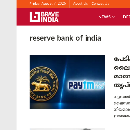
Friday, August 7, 2026
About Us
Contact Us
NEWS
DE
reserve bank of india
പേടി
ലൈസൻ
മാനേ
തൃപ്
ന്യൂഡൽഹ
ലൈസൻസ് 
നിയമലം
ഇത്തരമൊ