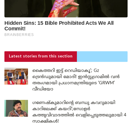
Latest stories
from this section
കൈത്തറി ഇട്ട് റെഡിയാകൂ’; Gz
ട്രെൻഡുമായി മോദി! ഇൻസ്റ്റഗ്രാമിൽ വൻ
തരംഗമായി പ്രധാനമന്ത്രിയുടെ ‘GRWM’
വീഡിയോ
ഗണേഷ്കുമാറിന്റെ ബന്ധു കവറുമായി
കാറിലേക്ക് കയറി’;സോളർ
കത്തുവിവാദത്തിൽ വെളിപ്പെടുത്തലുമായി 4
സാക്ഷികൾ!