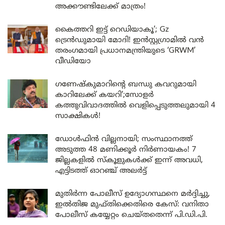
അക്കൗണ്ടിലേക്ക് മാത്രം!
കൈത്തറി ഇട്ട് റെഡിയാകൂ’; Gz
ട്രെൻഡുമായി മോദി! ഇൻസ്റ്റഗ്രാമിൽ വൻ
തരംഗമായി പ്രധാനമന്ത്രിയുടെ ‘GRWM’
വീഡിയോ
ഗണേഷ്കുമാറിന്റെ ബന്ധു കവറുമായി
കാറിലേക്ക് കയറി’;സോളർ
കത്തുവിവാദത്തിൽ വെളിപ്പെടുത്തലുമായി 4
സാക്ഷികൾ!
ഡോൾഫിൻ വില്ലനായി; സംസ്ഥാനത്ത്
അടുത്ത 48 മണിക്കൂർ നിർണായകം! 7
ജില്ലകളിൽ സ്കൂളുകൾക്ക് ഇന്ന് അവധി,
എട്ടിടത്ത് ഓറഞ്ച് അലർട്ട്
മുതിർന്ന പോലീസ് ഉദ്യോഗസ്ഥനെ മർദ്ദിച്ചു,
ഇൽതിജ മുഫ്തിക്കെതിരെ കേസ്: വനിതാ
പോലീസ് കയ്യേറ്റം ചെയ്തതെന്ന് പി.ഡി.പി.