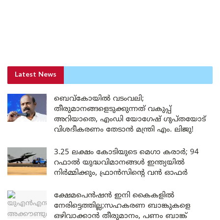
Latest News
ബെവ്കോയിൽ വടംവലി;
തീരുമാനങ്ങളെടുക്കുന്നത് വകുപ്പ്
അറിയാതെ, എംഡി യോഗേഷ് ഗുപ്തയോട്
വിശദീകരണം തേടാൻ മന്ത്രി എം. ലിജു!
3.25 ലക്ഷം കോടിയുടെ മെഗാ കരാർ; 94
റഫാൽ യുദ്ധവിമാനങ്ങൾ ഇന്ത്യയിൽ
നിർമ്മിക്കും, ഫ്രാൻസിന്റെ വൻ ഓഫർ
ക്ഷേമപെൻഷൻ ഇനി കൈകളിൽ
നേരിട്ടെത്തില്ല;സഹകരണ ബാങ്കുകളെ
ഒഴിവാക്കാൻ തീരുമാനം, പണം ബാങ്ക്