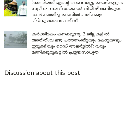
‘കത്തിയത് എന്റെ വാഹനമല്ല, കോടികളുടെ
സ്വപ്നം: സംവിധായകൻ വിജീഷ് മണിയുടെ
കാർ കത്തിച്ച കേസിൽ പ്രതികളെ
പിടികൂടാതെ പോലീസ്
കർക്കിടകം കനക്കുന്നു, 3 ജില്ലകളിൽ
അതിതീവ്ര മഴ; പത്തനംതിട്ടയും കോട്ടയവും
ഇടുക്കിയും റെഡ് അലർട്ടിൽ!’: വരും
മണിക്കൂറുകളിൽ പ്രളയസാധ്യത
Discussion about this post