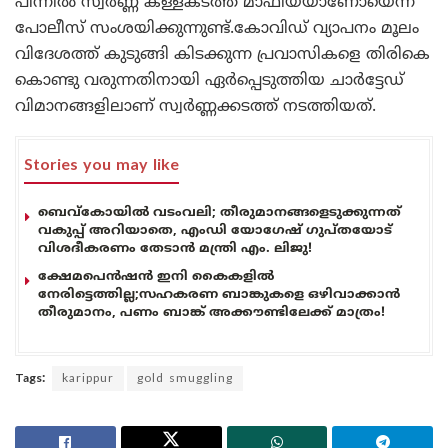
പിന്നിൽ സ്വർണ്ണ കള്ളകടത്ത് മാഫിയയാണോയെന്ന്
പോലീസ് സംശയിക്കുന്നുണ്ട്.കോവിഡ് വ്യാപനം മൂലം
വിദേശത്ത് കുടുങ്ങി കിടക്കുന്ന പ്രവാസികളെ തിരികെ
കൊണ്ടു വരുന്നതിനായി ഏർപ്പെടുത്തിയ ചാർട്ടേഡ്
വിമാനങ്ങളിലാണ് സ്വർണ്ണക്കടത്ത് നടത്തിയത്.
Stories you may like
ബെവ്കോയിൽ വടംവലി; തീരുമാനങ്ങളെടുക്കുന്നത്
വകുപ്പ് അറിയാതെ, എംഡി യോഗേഷ് ഗുപ്തയോട്
വിശദീകരണം തേടാൻ മന്ത്രി എം. ലിജു!
ക്ഷേമപെൻഷൻ ഇനി കൈകളിൽ
നേരിട്ടെത്തില്ല;സഹകരണ ബാങ്കുകളെ ഒഴിവാക്കാൻ
തീരുമാനം, പണം ബാങ്ക് അക്കൗണ്ടിലേക്ക് മാത്രം!
Tags:
karippur
gold smuggling