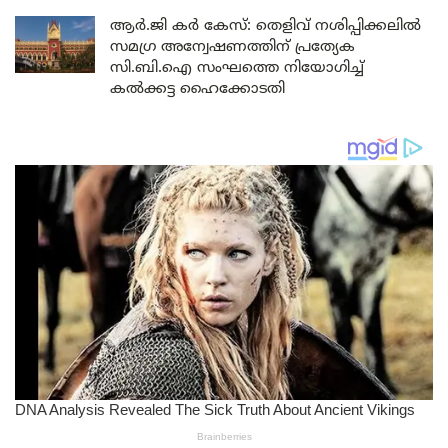
ആർ.ജി കർ കേസ്: തെളിവ് നശിപ്പിക്കലിൽ
സമഗ്ര അന്വേഷണത്തിന് പ്രത്യേക
സി.ബി.ഐ സംഘത്തെ നിയോഗിച്ച്
കൽക്കട്ട ഹൈക്കോടതി