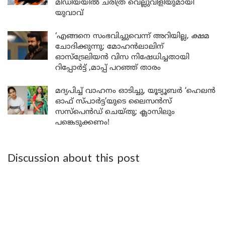
മീഡിയയിൽ ചരിത്ര വെല്ലുവിളിയുമായി
യുവാവ്
‘എങ്ങനെ സംഭവിച്ചുവെന്ന് അറിയില്ല, ക്ഷമ
ചോദിക്കുന്നു; മോഹൻലാലിന്
ഓസ്ട്രേലിയൻ വിസ നിഷേധിച്ചതായി
റിപ്പോർട്ട് ,മാപ്പ് പറഞ്ഞ് താരം
മദ്യപിച്ച് വാഹനം ഓടിച്ചു, യൂട്യൂബർ ‘ഹെലൻ
ഓഫ് സ്പാർട്ട’യുടെ ലൈസൻസ്
സസ്പെൻഡ് ചെയ്തു; ക്ലാസിലും
പങ്കെടുക്കണം!
Discussion about this post