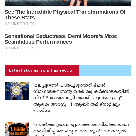
Latest stories
from this section
‘മലപ്പുറത്ത് പിടിച്ചെടുത്തത് ഭീമൻ
സ്ഫോടകവസ്തു ശേഖരം; കർണാടകയിൽ
നിന്ന് 3 പേരെക്കൂടി തൂക്കി എൻഐ.എ!’:
ആകെ അറസ്റ്റ് 11 ആയി; തമിഴ്‌നാട്ടിലും
റെയ്ഡ്!
‘സവർക്കറുടെ മാപ്പപേക്ഷ തെളിയിക്കാമോ?
തെളിയിച്ചാൽ ഒരു ലക്ഷം രൂപ!’; സോഷ്യൽ