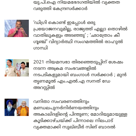
യു.പി.ഐ നിയമഭേദഗതിയിൽ വ്യക്തത
വരുത്തി കേന്ദ്രസർക്കാർ
‘ഡിഗ്രി കൊണ്ട് ഇപ്പോൾ ഒരു
പ്രയോജനവുമില്ല, രാജ്യത്ത് എല്ലാ തൊഴിൽ
വാതിലുകളും അടഞ്ഞു’ ; ‘ഛാത്രോം കീ
ഗൂഞ്ച്’ വിദ്യാർത്ഥി സംഗമത്തിൽ രാഹുൽ
ഗാന്ധി
2021 നിയമസഭാ തിരഞ്ഞെടുപ്പിന് ശേഷം
നടന്ന അക്രമ സംഭവങ്ങളിൽ
നടപടികളുമായി ബംഗാൾ സർക്കാർ ; മുൻ
തൃണമൂൽ എം.എൽ.എ സനത് ഡേ
അറസ്റ്റിൽ
വനിതാ സംവരണത്തിനും
മണ്ഡലപുനർനിർണയത്തിനും
അകാലിദളിന്റെ പിന്തുണ; മോദിയുമായുള്ള
കൂടിക്കാഴ്ചയ്ക്ക് പിന്നാലെ നിലപാട്
വ്യക്തമാക്കി സുഖ്ബീർ സിങ് ബാദൽ