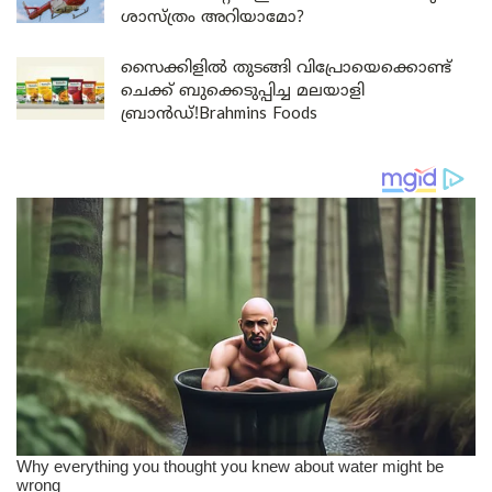
ശാസ്ത്രം അറിയാമോ?
സൈക്കിളിൽ തുടങ്ങി വിപ്രോയെക്കൊണ്ട്
ചെക്ക് ബുക്കെടുപ്പിച്ച മലയാളി
ബ്രാൻഡ്!Brahmins Foods