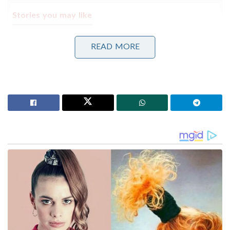
Stories you may like
‘തമിഴ്‌നാട്ടിലെ ബസ് കണ്ടിട്ടുണ്ടോ?, നമ്മുടെ KSRTC
READ MORE
ബസിൽ ഡ്രൈവറോ കണ്ടക്ടറോ ഒരു തുള്ളി
വെള്ളമൊഴിക്കുന്നത് കണ്ടിട്ടുണ്ടോ?’: രമേശ്
ചെന്നിത്തല!
‘വടക്കൻ ജില്ലകളിൽ പ്രളയസമാന സാഹചര്യം; 4
ജില്ലകളിൽ റെഡ് അലർട്ട്!’: ബംഗാൾ ഉൾക്കടലിൽ
ന്യൂനമർദ്ദ സാദ്ധ്യത; കടലിൽ പോകരുതെന്ന് നിർദ്ദേശം!
സർക്കാർ അഭിഭാഷകൻ ഇതെല്ലാം എതിർക്കുകയും
ചെയ്തു. കേസ് അപൂർണമാണെന്നും ഹർജിയിൽ
ഏത് തരത്തിലുള്ള അന്വേഷണം വേണമെന്ന്
കൃത്യമായി പറയുന്നില്ല എന്നുമായിരുന്നു സർക്കാരിന്റെ
വാദം. എന്നാൽ ഏത് തരത്തിലുള്ള അന്വേഷണം
വേണം എന്നത് പരാതിക്കാരനല്ല പറയേണ്ടത്. ഹർജി
പരിശോധിച്ച് കോടതിയാണ് ഏത് തരത്തിലുള്ള
അന്വേഷണം വേണമെന്ന് അറിയിക്കേണ്ടത് എന്ന്