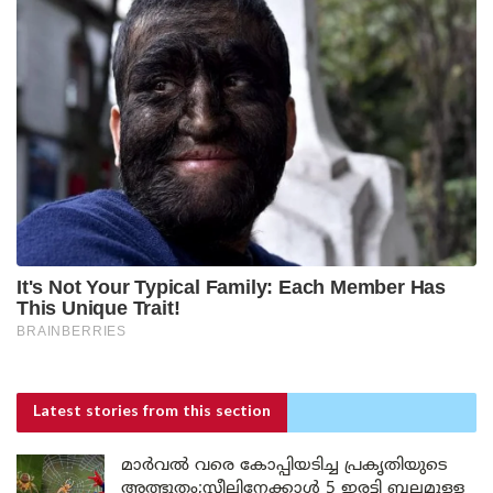
Latest stories
from this section
മാർവൽ വരെ കോപ്പിയടിച്ച പ്രകൃതിയുടെ
അത്ഭുതം;സ്റ്റീലിനേക്കാൾ 5 ഇരട്ടി ബലമുള്ള