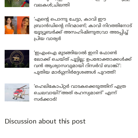
വലകൾ;ചിലന്തി
‘എന്റെ പൊന്നു ചേട്ടാ, കാവി ഈ
ബ്രാൻഡിന്റെ നിറമാണ്; കാവി നിറത്തിനോട്
യൂട്യൂബർക്ക് അസഹിഷ്ണുത;വാ അടപ്പിച്ച്
പ്രിയ വാര്യർ
‘ഇഎംഐ മുടങ്ങിയാൽ ഇനി ഫോൺ
ലോക്ക് ചെയ്ത് പൂട്ടില്ല; ഉപഭോക്താക്കൾക്ക്
വൻ ആശ്വാസവുമായി റിസർവ് ബാങ്ക്!’:
പുതിയ മാർഗ്ഗനിർദ്ദേശങ്ങൾ പുറത്ത്!
‘ഹെലികോപ്റ്റർ വാടകക്കെടുത്തിന് എത്ര
ചെലവായി?’അത് രഹസ്യമാണ്’ എന്ന്
സർക്കാർ!
Discussion about this post