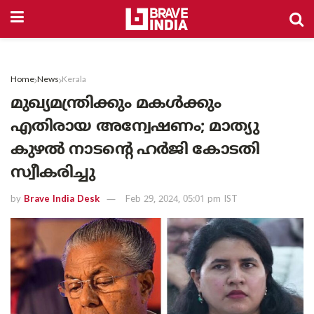
Home
News
Kerala
മുഖ്യമന്ത്രിക്കും മകൾക്കും
എതിരായ അന്വേഷണം; മാത്യു
കുഴൽ നാടന്റെ ഹർജി കോടതി
സ്വീകരിച്ചു
by
Brave India Desk
Feb 29, 2024, 05:01 pm IST