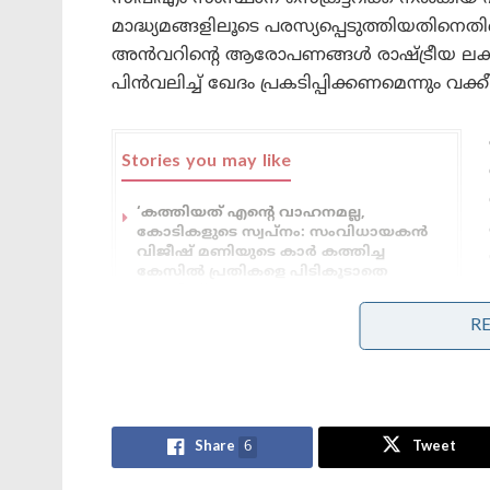
മാദ്ധ്യമങ്ങളിലൂടെ പരസ്യപ്പെടുത്തിയതിനെത
അൻവറിന്റെ ആരോപണങ്ങൾ രാഷ്ട്രീയ ലക
പിൻവലിച്ച് ഖേദം പ്രകടിപ്പിക്കണമെന്നും വക്
Stories you may like
‘കത്തിയത് എന്റെ വാഹനമല്ല,
കോടികളുടെ സ്വപ്നം: സംവിധായകൻ
വിജീഷ് മണിയുടെ കാർ കത്തിച്ച
കേസിൽ പ്രതികളെ പിടികൂടാതെ
പോലീസ്
കർക്കിടകം കനക്കുന്നു, 3 ജില്ലകളിൽ
R
അതിതീവ്ര മഴ; പത്തനംതിട്ടയും
കോട്ടയവും ഇടുക്കിയും റെഡ്
അലർട്ടിൽ!’: വരും മണിക്കൂറുകളിൽ
പ്രളയസാധ്യത
Share
6
Tweet
ഉത്തരവാദിത്തം നിറവേറ്റുന്നതിൽ ശശി പരാജ