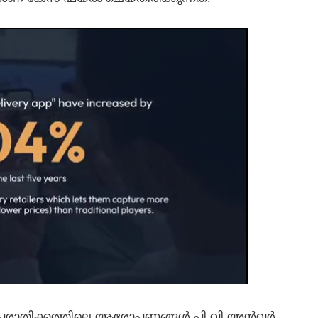
ിയ പരാതിക്കത്തിലെ ആരോപണങ്ങൾ പി വി അൻവർ