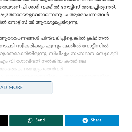
ിരെയാണ് പി ശശി വക്കീൽ നോട്ടീസ് അയച്ചിരുന്നത്.
്ഷ്യത്തോടെയുള്ളതാണെന്നു ം ആരോപണങ്ങൾ
കീൽ നോട്ടീസിൽ ആവശ്യപ്പെടിരുന്നു.
ആരോപണങ്ങൾ പിൻവലിച്ചില്ലെങ്കിൽ ക്രിമിനൽ
നടപടി സ്വീകരിക്കും എന്നും വക്കീൽ നോട്ടീസിൽ
വ്യക്തമാക്കിയിരുന്നു. സിപിഎം സംസ്ഥാന സെക്രട്ടറി
എം വി ഗോവിന്ദന് നൽകിയ കത്തിലെ
ആരോപണങ്ങളും അൻവർ
പൊതുസമ്മേളനങ്ങളിലും പത്രസമ്മേളനങ്ങളിലും
ഉന്നയിച്ച ആരോപണങ്ങളും പിൻവലിച്ച് ഖേദം
EAD MORE
പ്രകടിപ്പിക്കണം എന്നാണ് പി ശശി ആവശ്യപ്പെടുന്നത്.
പി ശശിക്കെതിരെ നിരവധി ആരോപണങ്ങളാണ്
അൻവർ ആരോപിച്ചിരുന്നത്. കാട്ടു കള്ളൻ
Send
Share
എന്നെല്ലാം പി ശശിയെ വിളിച്ചിരുന്നു. രാഷ്ട്രീയ
യമായിരുന്നു. അത് മാത്രമല്ല. സർക്കാരിനെ