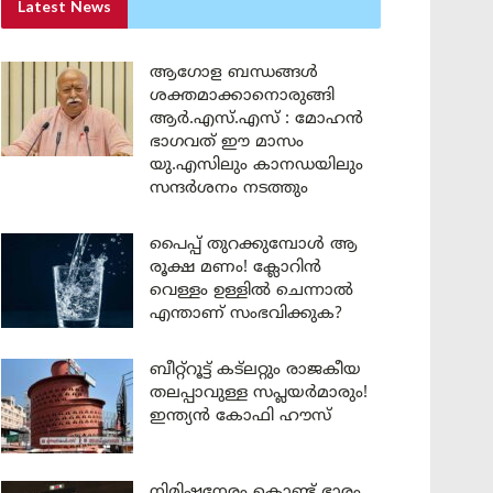
Latest News
ആഗോള ബന്ധങ്ങൾ
ശക്തമാക്കാനൊരുങ്ങി
ആർ.എസ്.എസ് : മോഹൻ
ഭാഗവത് ഈ മാസം
യു.എസിലും കാനഡയിലും
സന്ദർശനം നടത്തും
പൈപ്പ് തുറക്കുമ്പോൾ ആ
രൂക്ഷ മണം! ക്ലോറിൻ
വെള്ളം ഉള്ളിൽ ചെന്നാൽ
എന്താണ് സംഭവിക്കുക?
ബീറ്റ്‌റൂട്ട് കട്‌ലറ്റും രാജകീയ
തലപ്പാവുള്ള സപ്ലയർമാരും!
ഇന്ത്യൻ കോഫി ഹൗസ്
നിമിഷനേരം കൊണ്ട് ഭാരം