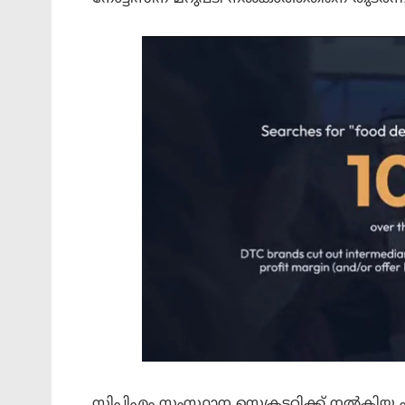
സിപിഎം സംസ്ഥാന സെക്രട്ടറിക്ക് നൽക