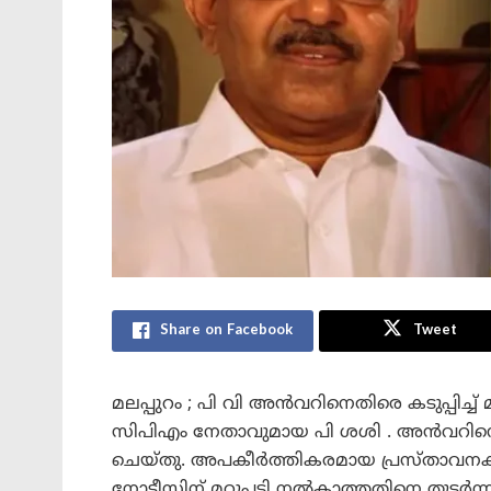
Share on Facebook
Tweet
മലപ്പുറം ; പി വി അൻവറിനെതിരെ കടുപ്പിച്ച് മ
സിപിഎം നേതാവുമായ പി ശശി . അൻവറി
ചെയ്തു. അപകീർത്തികരമായ പ്രസ്താവനകൾ
നോട്ടീസിന് മറുപടി നൽകാത്തതിനെ തുടർന്