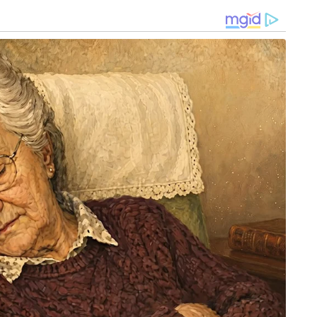
ി ചെയ്തു എന്നും അദ്ദേഹം ആരോപിച്ചു.
ി വരുന്ന സ്ത്രീകളുടെ ഫോൺ നമ്പറുകൾ പി ശശി
്രത്യേകം ചോദിച്ചറിയും. ചിലരോട് ശൃംഗാരഭാവത്തിൽ
ിന്റെ ഫോൺകോളുകൾ അവർ എടുക്കാതായ
ം. ഇത് എല്ലാം കൊണ്ട് മുഖ്യമന്ത്രിയുടെ
രിക്കാൻ ശശിക്ക് അർഹതയില്ല . ശശി തുടർന്നാൽ
ം നാണക്കേടും ഉണ്ടാവുമെന്നും പരാതിക്കത്തിൽ