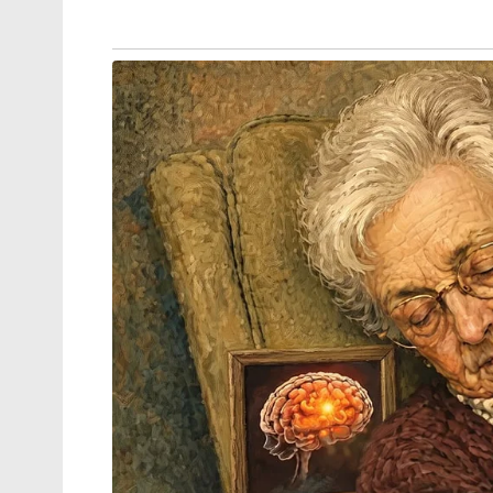
പ്രതിസന്ധിയില്ലാക്കാൻ ശ്രമിക്കുകയും ശശ
മുഖ്യമന്ത്രിയുടെ ഓഫീസിൽ പരാതികളുമായ
വാങ്ങിവെയ്ക്കും. പിന്നീടുള്ള വിവരങ്ങൾ പ
സംസാരിച്ചതിനെത്തുടർന്ന് അദ്ദേഹത്ത
പരാതിക്കാരികൾ വരെ ഉണ്ടെന്നുള്ളതും അറിയാ
പൊളിറ്റക്കൽ സെക്രട്ടറിയുടെ സ്ഥാനത്ത് ഇ
മുഖ്യമന്ത്രിക്ക് താങ്ങാനാവാത്ത മാനക്കേടു
സൂചിപ്പിക്കുന്നു.
Tags:
case
pv anvar
p sasi