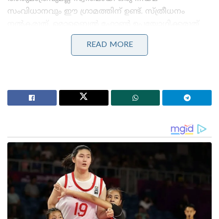
സംവിധാനവും ഈ ഗ്രാമത്തിന് ഉണ്ട്. സ്ത്രീധനം
നൽകരുത്, മൊബൈൽ ഫോൺ ഉപയോഗിക്കരുത്
എന്നിങ്ങനെ പോകുന്നു ഈ ഗ്രാമത്തിലെ നിയമങ്ങൾ.
READ MORE
Stories you may like
ആകാശക്കരുത്ത് കൂട്ടാൻ ഇന്ത്യ; 114 റാഫേൽ
ജെറ്റുകൾക്കുള്ള 3.25 ലക്ഷം കോടി രൂപയുടെ
പ്രൊപ്പോസൽ ഇന്ത്യയ്ക്ക് സമർപ്പിച്ച് ഫ്രാൻസ്
മോദിയെ ഫോണിൽ വിളിച്ച് നെതന്യാഹു :
പശ്ചിമേഷ്യൻ പ്രതിസന്ധിയിലെ നയതന്ത്ര ബന്ധവും
പ്രാദേശിക സുരക്ഷയും ചർച്ചയായി
ഗ്രാമത്തലവന്മാരുടെ നിയന്ത്രണത്തിലാണ് ഈ
ഗ്രാമത്തിലെ ജനങ്ങൾ ജീവിക്കുന്നത്. നിയമ
നിർമ്മാണത്തിനും നിർവ്വഹണത്തിനുമുള്ള അവകാശം
ഇവരിൽ നിക്ഷിപ്തമായിരിക്കുന്നു. ഇതിൽ ഇടപെടാൻ