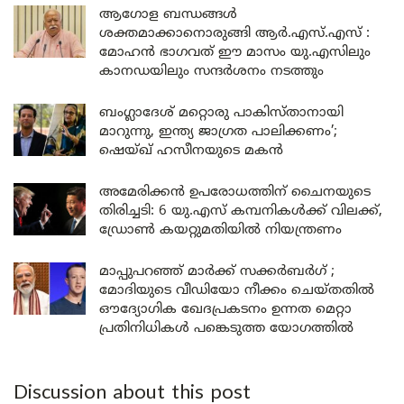
ആഗോള ബന്ധങ്ങൾ
ശക്തമാക്കാനൊരുങ്ങി ആർ.എസ്.എസ് :
മോഹൻ ഭാഗവത് ഈ മാസം യു.എസിലും
കാനഡയിലും സന്ദർശനം നടത്തും
ബംഗ്ലാദേശ് മറ്റൊരു പാകിസ്താനായി
മാറുന്നു, ഇന്ത്യ ജാഗ്രത പാലിക്കണം’;
ഷെയ്ഖ് ഹസീനയുടെ മകൻ
അമേരിക്കൻ ഉപരോധത്തിന് ചൈനയുടെ
തിരിച്ചടി: 6 യു.എസ് കമ്പനികൾക്ക് വിലക്ക്,
ഡ്രോൺ കയറ്റുമതിയിൽ നിയന്ത്രണം
മാപ്പുപറഞ്ഞ് മാർക്ക് സക്കർബർഗ് ;
മോദിയുടെ വീഡിയോ നീക്കം ചെയ്തതിൽ
ഔദ്യോഗിക ഖേദപ്രകടനം ഉന്നത മെറ്റാ
പ്രതിനിധികൾ പങ്കെടുത്ത യോഗത്തിൽ
Discussion about this post