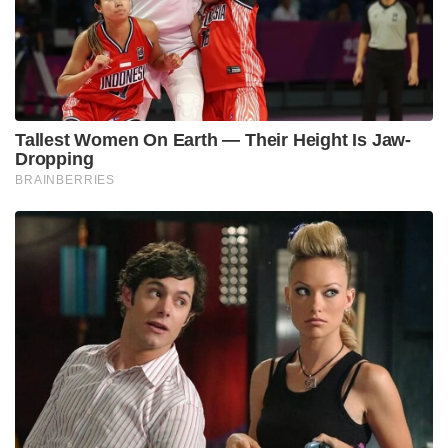
പാകിസ്താൻ സർക്കാരിന് ഒരു അധികാരവും ഇല്ല.
ജനങ്ങളുടെ നന്മയ്ക്ക് വേണ്ടിയുള്ളതാണ് ഇവിടുത്തെ
നിയമങ്ങൾ.
നമ്മുടെ നാട്ടിൽ ഉൾപ്പെടെ കുട്ടികൾ സ്മാർട് ഫോൺ
ഉപയോഗിക്കാറുണ്ട്. എന്നാൽ ഈ ഗ്രാമത്തിൽ
കുട്ടികൾക്ക് സ്മാർട് ഫോൺ ഉപയോഗത്തിന്
അനുമതിയില്ല. 14 വയസ്സിന് താഴെയുള്ള കുട്ടികൾ
വാഹനം ഓടിക്കരുത് എന്നാണ് ഈ ഗ്രാമത്തിലെ
മറ്റൊരു നിയമം. ഈ നിയമം ലംഘിച്ചാൽ
മാതാപിതാക്കൾക്ക് കർശന ശിക്ഷയായിരിക്കും
ലഭിക്കുക. എല്ലാവരും നിയമം സന്തോഷത്തോടെ
അനുസരിക്കുന്നു എന്നതിനാൽ ശിക്ഷ
നൽകേണ്ടിവരുന്ന സാഹചര്യങ്ങൾ അപൂർവ്വമാണ്.
വിവാഹവുമായി ബന്ധപ്പെട്ടുള്ള നിയമങ്ങളാണ് ഈ
ഗ്രാമത്തെ കൂടുതൽ ശ്രദ്ധേയം ആക്കുന്നത്.
വിവാഹത്തിന് ഒരിക്കലും സ്ത്രീധനം നൽകാൻ പാടില്ല.