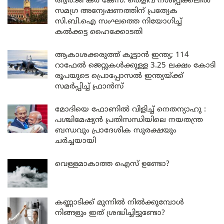
ആർ.ജി കർ കേസ്: തെളിവ് നശിപ്പിക്കലിൽ
സമഗ്ര അന്വേഷണത്തിന് പ്രത്യേക
സി.ബി.ഐ സംഘത്തെ നിയോഗിച്ച്
കൽക്കട്ട ഹൈക്കോടതി
ആകാശക്കരുത്ത് കൂട്ടാൻ ഇന്ത്യ; 114
റാഫേൽ ജെറ്റുകൾക്കുള്ള 3.25 ലക്ഷം കോടി
രൂപയുടെ പ്രൊപ്പോസൽ ഇന്ത്യയ്ക്ക്
സമർപ്പിച്ച് ഫ്രാൻസ്
മോദിയെ ഫോണിൽ വിളിച്ച് നെതന്യാഹു :
പശ്ചിമേഷ്യൻ പ്രതിസന്ധിയിലെ നയതന്ത്ര
ബന്ധവും പ്രാദേശിക സുരക്ഷയും
ചർച്ചയായി
വെള്ളമാകാത്ത ഐസ് ഉണ്ടോ?
കണ്ണാടിക്ക് മുന്നിൽ നിൽക്കുമ്പോൾ
നിങ്ങളും ഇത് ശ്രദ്ധിച്ചിട്ടുണ്ടോ?