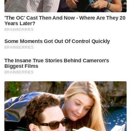
അതുമാത്രവുമല്ല, ആഢംബര വിവാഹങ്ങൾക്ക്
നിയന്ത്രണവും ഉണ്ട്. നിശ്ചിത തുകയ്ക്ക് മേൽ വിവാഹ
ചിലവ് വർദ്ധിക്കാൻ പാടില്ലെന്നാണ് ഇവിടുത്തെ
നിയമം.
Tags:
pakisthan
village