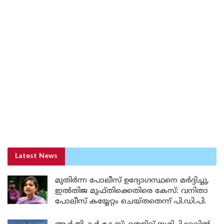
Latest News
മുതിർന്ന പോലീസ് ഉദ്യോഗസ്ഥനെ മർദ്ദിച്ചു,
ഇൽതിജ മുഫ്തിക്കെതിരെ കേസ്: വനിതാ
പോലീസ് കയ്യേറ്റം ചെയ്തതെന്ന് പി.ഡി.പി.