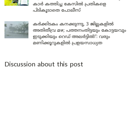
കാർ കത്തിച്ച കേസിൽ പ്രതികളെ
പിടികൂടാതെ പോലീസ്
കർക്കിടകം കനക്കുന്നു, 3 ജില്ലകളിൽ
അതിതീവ്ര മഴ; പത്തനംതിട്ടയും കോട്ടയവും
ഇടുക്കിയും റെഡ് അലർട്ടിൽ!’: വരും
മണിക്കൂറുകളിൽ പ്രളയസാധ്യത
Discussion about this post