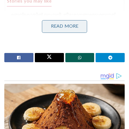
Stories you may like
ബെവ്കോയിൽ വടംവലി; തീരുമാനങ്ങളെടുക്കുന്നത്
വകുപ്പ് അറിയാതെ, എംഡി യോഗേഷ് ഗുപ്തയോട്
വിശദീകരണം തേടാൻ മന്ത്രി എം. ലിജു!
READ MORE
ക്ഷേമപെൻഷൻ ഇനി കൈകളിൽ
നേരിട്ടെത്തില്ല;സഹകരണ ബാങ്കുകളെ ഒഴിവാക്കാൻ
തീരുമാനം, പണം ബാങ്ക് അക്കൗണ്ടിലേക്ക് മാത്രം!
കഴിഞ്ഞ ഏതാനും നാളുകളായി ബാലയിൽ നിന്നും
നേരിട്ട പീഡനങ്ങളെക്കുറിച്ച് സോഷ്യൽ
മീഡിയയിലൂടെ എലിസബത്ത് ഉദയൻ
വെളിപ്പെടുത്തുന്നുണ്ട്. ഇത് വലിയ
വാർത്തയാകുന്നുമുണ്ട്. ഈ പശ്ചാത്തലത്തിലാണ്
എലിസബത്തിനെതിരെ ബാല പോലീസിൽ പരാതി
നൽകിയത്. വിവാഹ ശേഷം ബാല പലതവണ
ക്രൂരമായി പീഡിപ്പിച്ചുവെന്നും പീഡനം
സഹിക്കാനാകാതെ താൻ ആത്മഹത്യയ്ക്ക്