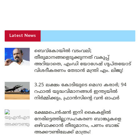
Latest News
ബെവ്കോയിൽ വടംവലി;
തീരുമാനങ്ങളെടുക്കുന്നത് വകുപ്പ്
അറിയാതെ, എംഡി യോഗേഷ് ഗുപ്തയോട്
വിശദീകരണം തേടാൻ മന്ത്രി എം. ലിജു!
3.25 ലക്ഷം കോടിയുടെ മെഗാ കരാർ; 94
റഫാൽ യുദ്ധവിമാനങ്ങൾ ഇന്ത്യയിൽ
നിർമ്മിക്കും, ഫ്രാൻസിന്റെ വൻ ഓഫർ
ക്ഷേമപെൻഷൻ ഇനി കൈകളിൽ
നേരിട്ടെത്തില്ല;സഹകരണ ബാങ്കുകളെ
ഒഴിവാക്കാൻ തീരുമാനം, പണം ബാങ്ക്
അക്കൗണ്ടിലേക്ക് മാത്രം!