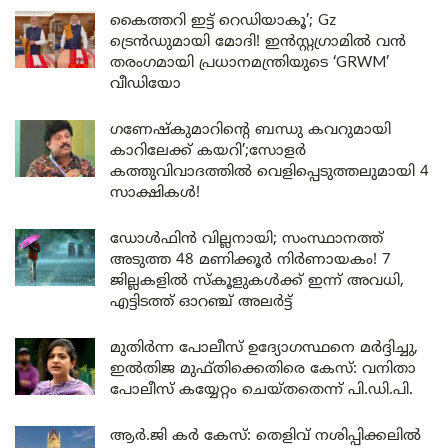
കൈത്തറി ഇട്ട് റെഡിയാകൂ’; Gz
ട്രെൻഡുമായി മോദി! ഇൻസ്റ്റഗ്രാമിൽ വൻ
തരംഗമായി പ്രധാനമന്ത്രിയുടെ ‘GRWM’
വീഡിയോ
ഗണേഷ്കുമാറിന്റെ ബന്ധു കവറുമായി
കാറിലേക്ക് കയറി’;സോളർ
കത്തുവിവാദത്തിൽ വെളിപ്പെടുത്തലുമായി 4
സാക്ഷികൾ!
ഡോൾഫിൻ വില്ലനായി; സംസ്ഥാനത്ത്
അടുത്ത 48 മണിക്കൂർ നിർണായകം! 7
ജില്ലകളിൽ സ്കൂളുകൾക്ക് ഇന്ന് അവധി,
എട്ടിടത്ത് ഓറഞ്ച് അലർട്ട്
മുതിർന്ന പോലീസ് ഉദ്യോഗസ്ഥനെ മർദ്ദിച്ചു,
ഇൽതിജ മുഫ്തിക്കെതിരെ കേസ്: വനിതാ
പോലീസ് കയ്യേറ്റം ചെയ്തതെന്ന് പി.ഡി.പി.
ആർ.ജി കർ കേസ്: തെളിവ് നശിപ്പിക്കലിൽ