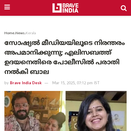
Home
News
Kerala
സോഷ്യൽ മീഡിയയിലൂടെ നിരന്തരം
അപമാനിക്കുന്നു; എലിസബത്ത്
ഉദയനെതിരെ പോലീസിൽ പരാതി
നൽകി ബാല
by
Brave India Desk
Mar 15, 2025, 07:12 pm IST