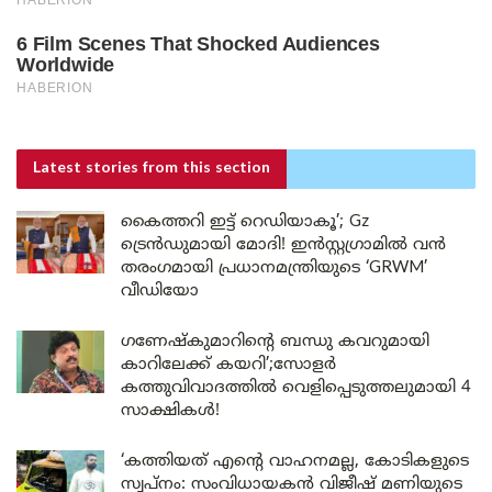
Latest stories
from this section
കൈത്തറി ഇട്ട് റെഡിയാകൂ’; Gz
ട്രെൻഡുമായി മോദി! ഇൻസ്റ്റഗ്രാമിൽ വൻ
തരംഗമായി പ്രധാനമന്ത്രിയുടെ ‘GRWM’
വീഡിയോ
ഗണേഷ്കുമാറിന്റെ ബന്ധു കവറുമായി
കാറിലേക്ക് കയറി’;സോളർ
കത്തുവിവാദത്തിൽ വെളിപ്പെടുത്തലുമായി 4
സാക്ഷികൾ!
‘കത്തിയത് എന്റെ വാഹനമല്ല, കോടികളുടെ
സ്വപ്നം: സംവിധായകൻ വിജീഷ് മണിയുടെ