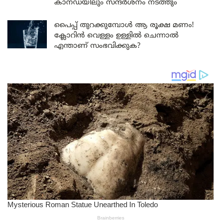
കാനഡയിലും സന്ദർശനം നടത്തും
പൈപ്പ് തുറക്കുമ്പോൾ ആ രൂക്ഷ മണം!
ക്ലോറിൻ വെള്ളം ഉള്ളിൽ ചെന്നാൽ
എന്താണ് സംഭവിക്കുക?