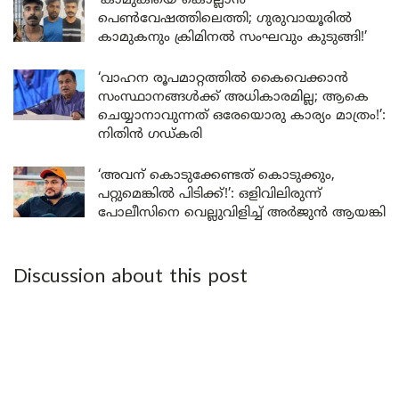
‘കാമുകിയെ കൊല്ലാൻ
പെൺവേഷത്തിലെത്തി; ഗുരുവായൂരിൽ
കാമുകനും ക്രിമിനൽ സംഘവും കുടുങ്ങി!’
‘വാഹന രൂപമാറ്റത്തിൽ കൈവെക്കാൻ
സംസ്ഥാനങ്ങൾക്ക് അധികാരമില്ല; ആകെ
ചെയ്യാനാവുന്നത് ഒരേയൊരു കാര്യം മാത്രം!’:
നിതിൻ ഗഡ്കരി
‘അവന് കൊടുക്കേണ്ടത് കൊടുക്കും,
പറ്റുമെങ്കിൽ പിടിക്ക്!’: ഒളിവിലിരുന്ന്
പോലീസിനെ വെല്ലുവിളിച്ച് അർജുൻ ആയങ്കി
Discussion about this post