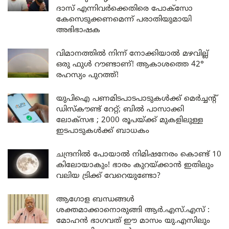
ദാസ് എന്നിവർക്കെതിരെ പോക്സോ
കേസെടുക്കണമെന്ന് പരാതിയുമായി
അഭിഭാഷക
വിമാനത്തിൽ നിന്ന് നോക്കിയാൽ മഴവില്ല്
ഒരു ഫുൾ റൗണ്ടാണ്! ആകാശത്തെ 42°
രഹസ്യം പുറത്ത്!
യുപിഐ പണമിടപാടപാടുകൾക്ക് മെർച്ചന്റ്
ഡിസ്കൗണ്ട് റേറ്റ്; ബിൽ പാസാക്കി
ലോക്സഭ ; 2000 രൂപയ്ക്ക് മുകളിലുള്ള
ഇടപാടുകൾക്ക് ബാധകം
ചന്ദ്രനിൽ പോയാൽ നിമിഷനേരം കൊണ്ട് 10
കിലോയാകും! ഭാരം കുറയ്ക്കാൻ ഇതിലും
വലിയ ട്രിക്ക് വേറെയുണ്ടോ?
ആഗോള ബന്ധങ്ങൾ
ശക്തമാക്കാനൊരുങ്ങി ആർ.എസ്.എസ് :
മോഹൻ ഭാഗവത് ഈ മാസം യു.എസിലും