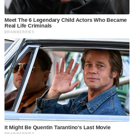
അഭിഭാഷകരായ ശ്രീദേവി പ്രതാപ്, ശില്പ ശിവൻ,
ഹരീഷ് കാട്ടൂർ എന്നിവരാണ് ഹാജരാകുന്നത്
Tags:
rakesh
murder