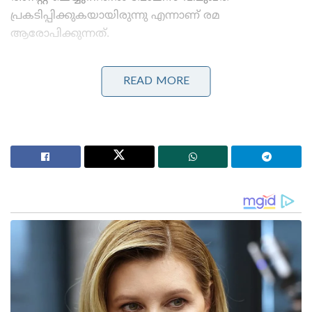
പ്രകടിപ്പിക്കുകയായിരുന്നു എന്നാണ് രമ
ആരോപിക്കുന്നത്.
Stories you may like
READ MORE
‘കത്തിയത് എന്റെ വാഹനമല്ല, കോടികളുടെ സ്വപ്നം:
സംവിധായകൻ വിജീഷ് മണിയുടെ കാർ കത്തിച്ച
കേസിൽ പ്രതികളെ പിടികൂടാതെ പോലീസ്
കർക്കിടകം കനക്കുന്നു, 3 ജില്ലകളിൽ അതിതീവ്ര മഴ;
പത്തനംതിട്ടയും കോട്ടയവും ഇടുക്കിയും റെഡ്
അലർട്ടിൽ!’: വരും മണിക്കൂറുകളിൽ പ്രളയസാധ്യത
ഇപ്രകാരമൊരു കേസിന്റെ അന്വേഷണത്തിൽ
കോടതിയുടെ മോണിറ്ററിങ്ങ് ഉണ്ടാകണമെന്നും
നിലവിലെ കേസ് അന്വേഷണത്തിന്റെ സാഹചര്യം
വ്യക്തമാക്കുന്ന റിപ്പോർട്ട് അന്വേഷണ ഉദ്യോഗസ്ഥനിൽ
നിന്നും അടിയന്തിരമായി വിളിച്ചു വരുത്തണമെന്നും