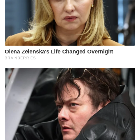
കേസിൽ ഹർജിക്കാരിക്ക് വേണ്ടി ഹാജരായ അഡ്വ
പ്രതാപ് ജി പടിക്കൽ കോടതിയിൽ ആവശ്യപ്പെട്ടു.
രാകേഷിന്റെ കൊലപാതകത്തിന് പങ്ക് ഉണ്ട് എന്ന്
സംശയിക്കുന്ന ഒരു വ്യക്തി മറ്റൊരു കേസിൽ
ജയിലിൽ ആയ സമയം സഹ തടവ് കാരോട് തന്റെ
കൂടെ പങ്കാളിത്തത്തോടു കൂടിയാണ് രാകേഷിനെ വക
വരുത്തിയത് എന്നും, എവിടെയാണ് മൃതദേഹം
അടക്കം ചെയ്തത് എന്നത് അടക്കമുള്ള വിവരങ്ങൾ
തനിക്ക് അറിയാമെന്നും പറഞ്ഞിട്ടുള്ളതായി വിവരം
ലഭിച്ചതായി രാകേഷിന്റെ അമ്മ ഹർജിയിൽ
വ്യക്തമാക്കിയിട്ടുണ്ട്.
അതേസമയം കേസിന്റെ ഇതുവരെയുള്ള അന്വേഷണ
പുരോഗതി വ്യക്തമാക്കുന്ന റിപ്പോർട്ട് അന്വേഷണ
ഉദ്യോഗസ്ഥനിൽ നിന്നും വിളിച്ചു വരുത്താൻ കോടതി
ഉത്തരവിട്ടിട്ടുണ്ട്. കേസിൽ രാകേഷിന്റെ മാതാവിന്
വേണ്ടി അഡ്വ പ്രതാപ് ജി പടിക്കലിനോടൊപ്പം