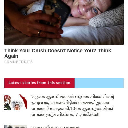
Latest stories
from this section
‘ഏഴാം ക്ലാസ് മുതൽ സ്വന്തം പിതാവിന്റെ
ഉപദ്രവം; വാടകവീട്ടിൽ അമ്മയില്ലാത്ത
നേരത്ത് വേട്ടയാടി;10-ാം ക്ലാസുകാരിക്ക്
നേരെ ക്രൂര പീഡനം; 7 പ്രതികൾ!