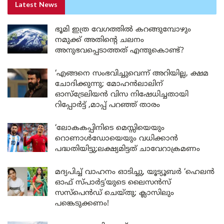
Latest News
ഭൂമി ഇത്ര വേഗത്തിൽ കറങ്ങുമ്പോഴും
നമുക്ക് അതിന്റെ ചലനം
അനുഭവപ്പെടാത്തത് എന്തുകൊണ്ട്?
‘എങ്ങനെ സംഭവിച്ചുവെന്ന് അറിയില്ല, ക്ഷമ
ചോദിക്കുന്നു; മോഹൻലാലിന്
ഓസ്ട്രേലിയൻ വിസ നിഷേധിച്ചതായി
റിപ്പോർട്ട് ,മാപ്പ് പറഞ്ഞ് താരം
‘ലോകകപ്പിനിടെ മെസ്സിയെയും
റൊണാൾഡോയെയും വധിക്കാൻ
പദ്ധതിയിട്ടു;ലക്ഷ്യമിട്ടത് ചാവേറാക്രമണം
മദ്യപിച്ച് വാഹനം ഓടിച്ചു, യൂട്യൂബർ ‘ഹെലൻ
ഓഫ് സ്പാർട്ട’യുടെ ലൈസൻസ്
സസ്പെൻഡ് ചെയ്തു; ക്ലാസിലും
പങ്കെടുക്കണം!