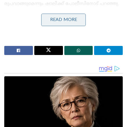
രൂപവാങ്ങുമെന്നും ഷാലിക്ക് പോലീസിനോട് പറഞ്ഞു.
പോളിടെക്നിക് കോളേജ് ഹോസ്റ്റലിൽ
കഞ്ചാവ്എത്തുന്നത് ഏതാണ്ട് എല്ലാ വിദ്യാർഥികളും
READ MORE
അറിഞ്ഞിരുന്നുവെന്നും പോലീസ് വ്യക്തമാക്കി.
ഉപയോഗത്തിന് വേണ്ടി മാത്രമല്ല, പണം ഉണ്ടാക്കുക
ലക്ഷ്യമിട്ട് വിൽപ്പനയ്ക്ക് വേണ്ടി കൂടിയാണ്കഞ്ചാവ്
എത്തിച്ചത്. പുറയാർ സ്വദേശികളായ പൂർവ
വിദ്യാർഥികളായ ആഷിഖ്, ഷാലിക്ക്എന്നിവരാണ്
ഹോസ്റ്റലിൽ കഞ്ചാവ് എത്തിച്ചിരുന്നത്. നാലു
കിലോയോളം കഞ്ചാവ്ഹോസ്റ്റലിലെത്തി
കൈമാറിയെന്നാണ് ഇവരുടെ മൊഴി. ഇവർക്ക്
കഞ്ചാവ് നൽകിയ ഇതരസംസ്ഥാനക്കാരനെയും
പിടികൂടിയിട്ടില്ല. ഒഡിഷയിൽ നിന്ന് വ്യാപകമായി
കഞ്ചാവെത്തിക്കുന്നസംഘത്തിലെ അംഗമാണ്
ഇയാളെന്ന് സംശയിക്കുന്നു. അന്വേഷണം
പോളിടെക്നിക് ഹോസ്റ്റലിനുപുറത്തേക്കും
വ്യാപിപ്പിച്ചിട്ടുണ്ട്.