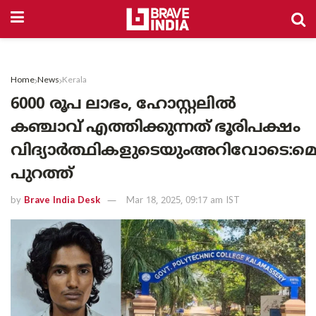
Home
News
Kerala
6000 രൂപ ലാഭം, ഹോസ്റ്റലില്‍
കഞ്ചാവ് എത്തിക്കുന്നത് ഭൂരിപക്ഷം
വിദ്യാര്‍ത്ഥികളുടെയുംഅറിവോടെ:മ
പുറത്ത്
by
Brave India Desk
Mar 18, 2025, 09:17 am IST