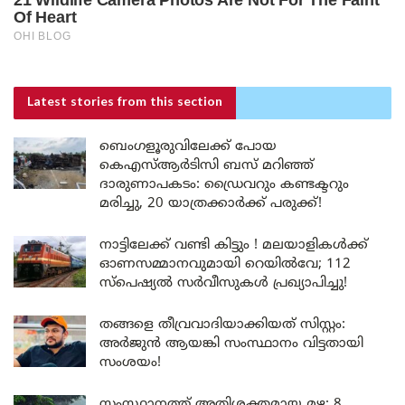
Latest stories
from this section
ബെംഗളൂരുവിലേക്ക് പോയ
കെഎസ്ആർടിസി ബസ് മറിഞ്ഞ്
ദാരുണാപകടം: ഡ്രൈവറും കണ്ടക്ടറും
മരിച്ചു, 20 യാത്രക്കാർക്ക് പരുക്ക്!
നാട്ടിലേക്ക് വണ്ടി കിട്ടും ! മലയാളികൾക്ക്
ഓണസമ്മാനവുമായി റെയിൽവേ; 112
സ്പെഷ്യൽ സർവീസുകൾ പ്രഖ്യാപിച്ചു!
തങ്ങളെ തീവ്രവാദിയാക്കിയത് സിസ്റ്റം:
അർജുൻ ആയങ്കി സംസ്ഥാനം വിട്ടതായി
സംശയം!
സംസ്ഥാനത്ത് അതിശക്തമായ മഴ: 8