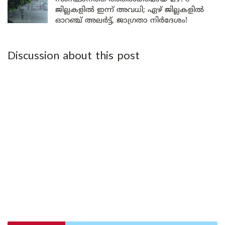
ജില്ലകളിൽ ഇന്ന് അവധി; ഏഴ് ജില്ലകളിൽ
ഓറഞ്ച് അലർട്ട്, ജാഗ്രതാ നിർദേശം!
Discussion about this post