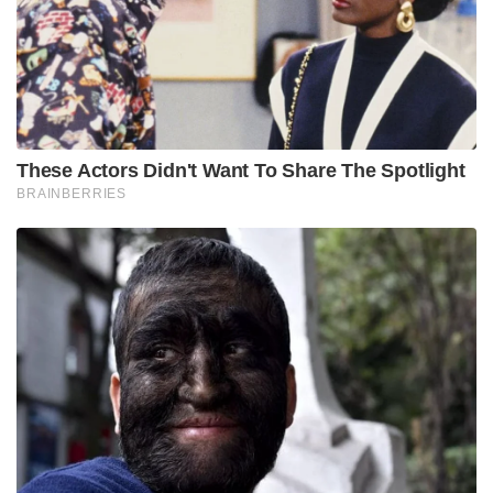
നിലവിലെ സ്ഥിതിയിൽ കൗമാരക്കാരിൽ പോലും
വിളർച്ച വ്യാപകമായിരിക്കുകയാണ്. കൂടാതെ
രാജ്യത്തെ ഗർഭിണികളിൽ ഭൂരിഭാഗം പേരും വിളർച്ച
നേരിടുന്നുണ്ടെന്നും റിപ്പോർട്ട് വ്യക്തമാക്കുന്നു. ഇന്ത്യൻ
സ്ത്രീകളിൽ ഇരുമ്പ് അടങ്ങിയ ഭക്ഷണക്രമം
കുറഞ്ഞുവരുന്നതാണ് ഈ പ്രശ്നം വഷളാക്കുന്നത്
എന്നും പഠനങ്ങൾ വ്യക്തമാക്കുന്നു. ഇലക്കറികൾ
പോലെ ഇരുമ്പ് ധാരാളമായി അടങ്ങിയിട്ടുള്ള
ഭക്ഷണങ്ങൾ സ്ത്രീകളിൽ ഭൂരിഭാഗവും
ഒഴിവാക്കുന്നതാണ് ഈ പ്രശ്നത്തിന്റെ പ്രധാന
കാരണം.
പച്ച ഇലക്കറികൾ, പഴങ്ങൾ, പ്രോട്ടീൻ സമ്പുഷ്ടമായ
ഭക്ഷണങ്ങൾ എന്നിവയുടെ കുറവ് വിറ്റാമിൻ ബി 12
ന്റെയും ഫോളിക് ആസിഡിന്റെയും കുറവിന്
കാരണമാകുന്നു. സ്ത്രീകളിലെ വിളർച്ചയ്ക്ക് പിന്നിലെ
പ്രധാന കാരണവും ഇതുതന്നെയാണ്. ജങ്ക് ഫുഡും
സംസ്കരിച്ച ഭക്ഷണവും അമിതമായി കഴിക്കുന്നതും