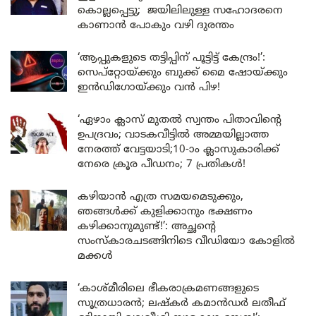
കൊല്ലപ്പെട്ടു; ജയിലിലുള്ള സഹോദരനെ
കാണാൻ പോകും വഴി ദുരന്തം
‘ആപ്പുകളുടെ തട്ടിപ്പിന് പൂട്ടിട്ട് കേന്ദ്രം!’:
സെപ്റ്റോയ്ക്കും ബുക്ക് മൈ ഷോയ്ക്കും
ഇൻഡിഗോയ്ക്കും വൻ പിഴ!
‘ഏഴാം ക്ലാസ് മുതൽ സ്വന്തം പിതാവിന്റെ
ഉപദ്രവം; വാടകവീട്ടിൽ അമ്മയില്ലാത്ത
നേരത്ത് വേട്ടയാടി;10-ാം ക്ലാസുകാരിക്ക്
നേരെ ക്രൂര പീഡനം; 7 പ്രതികൾ!
കഴിയാൻ എത്ര സമയമെടുക്കും,
ഞങ്ങൾക്ക് കുളിക്കാനും ഭക്ഷണം
കഴിക്കാനുമുണ്ട്!’: അച്ഛന്റെ
സംസ്കാരചടങ്ങിനിടെ വീഡിയോ കോളിൽ
മക്കൾ
‘കാശ്മീരിലെ ഭീകരാക്രമണങ്ങളുടെ
സൂത്രധാരൻ; ലഷ്കർ കമാൻഡർ ലതീഫ്