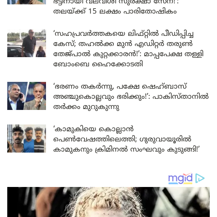
ഭട്ടിനായി വലവീശി സുരക്ഷാ സേന!’:
തലയ്ക്ക് 15 ലക്ഷം പാരിതോഷികം
‘സഹപ്രവർത്തകയെ ലിഫ്റ്റിൽ പീഡിപ്പിച്ച
കേസ്; തഹൽക്ക മുൻ എഡിറ്റർ തരുൺ
തേജ്പാൽ കുറ്റക്കാരൻ!’: മാപ്പപേക്ഷ തള്ളി
ബോംബെ ഹൈക്കോടതി
‘ഭരണം തകർന്നു, പക്ഷേ ഷെഹ്ബാസ്
അഞ്ചുകൊല്ലവും ഭരിക്കും!’: പാകിസ്താനിൽ
തർക്കം മുറുകുന്നു
‘കാമുകിയെ കൊല്ലാൻ
പെൺവേഷത്തിലെത്തി; ഗുരുവായൂരിൽ
കാമുകനും ക്രിമിനൽ സംഘവും കുടുങ്ങി!’