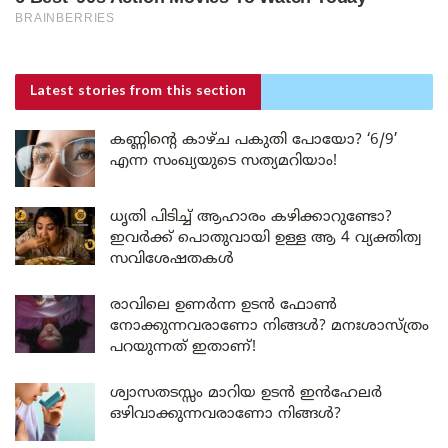
Latest stories
from this section
കണ്ണിന്റെ കാഴ്ച പകുതി പോയോ? ‘6/9’
എന്ന സംഖ്യയുടെ സത്യമറിയാം!
ധൃതി പിടിച്ച് ആഹാരം കഴിക്കാറുണ്ടോ?
ഇവർക്ക് പൊതുവായി ഉള്ള ആ 4 വ്യക്തിത്വ
സവിശേഷതകൾ
രാവിലെ ഉണർന്ന ഉടൻ ഫോൺ
നോക്കുന്നവരാണോ നിങ്ങൾ? മനഃശാസ്ത്രം
പറയുന്നത് ഇതാണ്!
ശ്വാസതടസ്സം മാറിയ ഉടൻ ഇൻഹേലർ
ഒഴിവാക്കുന്നവരാണോ നിങ്ങൾ?