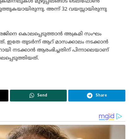
ക്രിമിനലുകൾ മുഴുപ്പിലങ്ങാട് ടെലിഫോൺ
െടുത്തുകയായിരുന്നു. അന്ന് 32 വയസ്സായിരുന്നു
െ സൂരജിനെ കൊലപ്പെടുത്താൻ അക്രമി സംഘം
ടേറ്റത്. ഇതേ തുടർന്ന് ആറ് മാസക്കാലം നടക്കാൻ
യി നടക്കാൻ ആരംഭിച്ചതിന് പിന്നാലെയാണ്
പ്പെടുത്തിയത്.
Send
Share