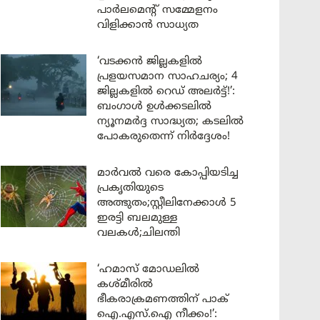
പാർലമെന്റ് സമ്മേളനം
വിളിക്കാൻ സാധ്യത
‘വടക്കൻ ജില്ലകളിൽ
പ്രളയസമാന സാഹചര്യം; 4
ജില്ലകളിൽ റെഡ് അലർട്ട്!’:
ബംഗാൾ ഉൾക്കടലിൽ
ന്യൂനമർദ്ദ സാദ്ധ്യത; കടലിൽ
പോകരുതെന്ന് നിർദ്ദേശം!
മാർവൽ വരെ കോപ്പിയടിച്ച
പ്രകൃതിയുടെ
അത്ഭുതം;സ്റ്റീലിനേക്കാൾ 5
ഇരട്ടി ബലമുള്ള
വലകൾ;ചിലന്തി
‘ഹമാസ് മോഡലിൽ
കശ്മീരിൽ
ഭീകരാക്രമണത്തിന് പാക്
ഐ.എസ്.ഐ നീക്കം!’: