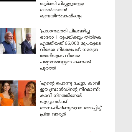
തുർക്കി പിസ്റ്റളുകളും
ഓൺലൈൻ
ബ്രെയിൻവാഷിംഗും
‘പ്രധാനമന്ത്രി ചിലവഴിച്ച
ഓരോ 1 രൂപയ്ക്കും തിരികെ
എത്തിയത് 66,000 രൂപയുടെ
വിദേശ നിക്ഷേപം!’: നരേന്ദ്ര
മോദിയുടെ വിദേശ
പര്യടനങ്ങളുടെ കണക്ക്
പുറത്ത്
‘എന്റെ പൊന്നു ചേട്ടാ, കാവി
ഈ ബ്രാൻഡിന്റെ നിറമാണ്;
കാവി നിറത്തിനോട്
യൂട്യൂബർക്ക്
അസഹിഷ്ണുത;വാ അടപ്പിച്ച്
പ്രിയ വാര്യർ