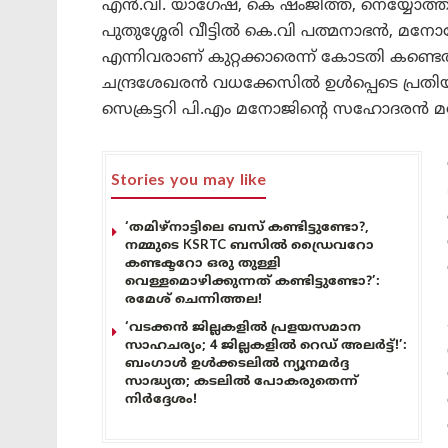
എൻ.വി. യാഗേഷ്, കെ ഷംജിത്ത്, നെയ്യോത്ത
പുതുശ്ശേരി വീട്ടിൽ കെ.വി പത്മനാഭൻ, മന
എന്നിവരാണ് കുറ്റക്കാരെന്ന് കോടതി കണ്ടെത്ത
ചന്ദ്രശേഖരൻ വധക്കേസിൽ ഉൾപ്പെടെ പ്രതിയാ
സെക്രട്ടറി പി.എം മനോജിന്റെ സഹോദരൻ 
Stories you may like
‘തമിഴ്‌നാട്ടിലെ ബസ് കണ്ടിട്ടുണ്ടോ?,
നമ്മുടെ KSRTC ബസിൽ ഡ്രൈവറോ
കണ്ടക്ടറോ ഒരു തുള്ളി
വെള്ളമൊഴിക്കുന്നത് കണ്ടിട്ടുണ്ടോ?’:
രമേശ് ചെന്നിത്തല!
‘വടക്കൻ ജില്ലകളിൽ പ്രളയസമാന
സാഹചര്യം; 4 ജില്ലകളിൽ റെഡ് അലർട്ട്!’:
ബംഗാൾ ഉൾക്കടലിൽ ന്യൂനമർദ്ദ
സാദ്ധ്യത; കടലിൽ പോകരുതെന്ന്
നിർദ്ദേശം!