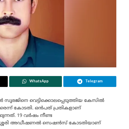
WhatsApp
Telegram
തകൻ സൂരജിനെ വെട്ടിക്കൊലപ്പെടുത്തിയ കേസിൽ
ാരെന്ന് കോടതി. ഒൻപത് പ്രതികളാണ്
ുന്നത്. 19 വർഷം നീണ്ട
 തലശ്ശേരി അഡീഷണൽ സെഷൻസ് കോടതിയാണ്