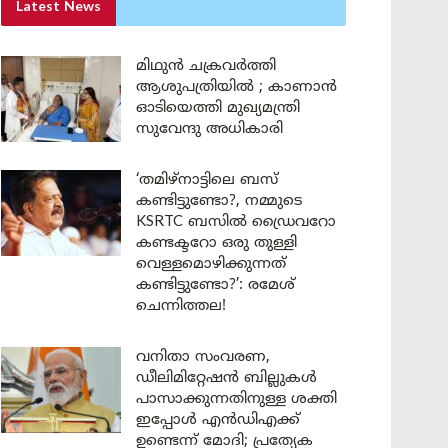
Latest News
മിഥുൻ ചക്രവർത്തി
ആശുപത്രിയിൽ ; കാണാൻ
ഓടിയെത്തി മുഖ്യമന്ത്രി
സുവേന്ദു അധികാരി
‘തമിഴ്‌നാട്ടിലെ ബസ്
കണ്ടിട്ടുണ്ടോ?, നമ്മുടെ
KSRTC ബസിൽ ഡ്രൈവറോ
കണ്ടക്ടറോ ഒരു തുള്ളി
വെള്ളമൊഴിക്കുന്നത്
കണ്ടിട്ടുണ്ടോ?’: രമേശ്
ചെന്നിത്തല!
വനിതാ സംവരണ,
ഡീലിമിറ്റേഷൻ ബില്ലുകൾ
പാസാക്കുന്നതിനുള്ള ശക്തി
ഇപ്പോൾ എൻഡിഎക്ക്
ഉണ്ടെന്ന് മോദി; പ്രത്യേക