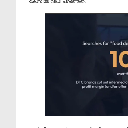
കേസിൽ വിധി പറഞ്ഞത്.