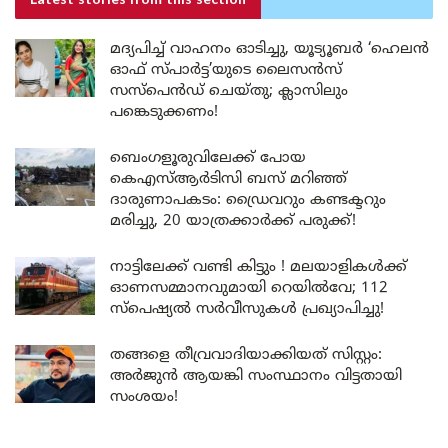
Latest stories
from this section
മദ്യപിച്ച് വാഹനം ഓടിച്ചു, യൂട്യൂബർ ‘ഹെലൻ
ഓഫ് സ്പാർട്ട’യുടെ ലൈസൻസ്
സസ്പെൻഡ് ചെയ്തു; ക്ലാസിലും
പങ്കെടുക്കണം!
ബെംഗളൂരുവിലേക്ക് പോയ
കെഎസ്ആർടിസി ബസ് മറിഞ്ഞ്
ദാരുണാപകടം: ഡ്രൈവറും കണ്ടക്ടറും
മരിച്ചു, 20 യാത്രക്കാർക്ക് പരുക്ക്!
നാട്ടിലേക്ക് വണ്ടി കിട്ടും ! മലയാളികൾക്ക്
ഓണസമ്മാനവുമായി റെയിൽവേ; 112
സ്പെഷ്യൽ സർവീസുകൾ പ്രഖ്യാപിച്ചു!
തങ്ങളെ തീവ്രവാദിയാക്കിയത് സിസ്റ്റം:
അർജുൻ ആയങ്കി സംസ്ഥാനം വിട്ടതായി
സംശയം!