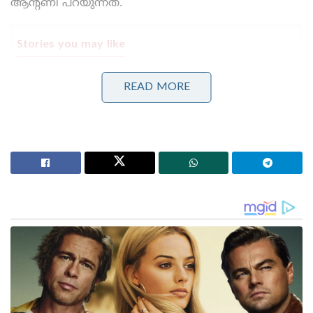
ആന്റണി പറയുന്നത്.
Stories you may like
‘സവർക്കറുടെ മാപ്പപേക്ഷ തെളിയിക്കാമോ?
READ MORE
തെളിയിച്ചാൽ ഒരു ലക്ഷം രൂപ!’; സോഷ്യൽ
മീഡിയയിൽ ചരിത്ര വെല്ലുവിളിയുമായി യുവാവ്
‘എങ്ങനെ സംഭവിച്ചുവെന്ന് അറിയില്ല, ക്ഷമ
ചോദിക്കുന്നു; മോഹൻലാലിന് ഓസ്ട്രേലിയൻ വിസ
നിഷേധിച്ചതായി റിപ്പോർട്ട് ,മാപ്പ് പറഞ്ഞ് താരം
കുറിപ്പിന്റെ പൂർണ രൂപം
മമ്മൂട്ടി, മലയാളികളുടെ മമ്മൂക്ക. കുടലിലെ കാൻസർ
കൊള്‌നോസ്‌കോപ്പിയിലൂടെയാണ് സാധാരണ
കണ്ടുപിടിക്കാറുള്ളത്. അൻപതു വയസുകഴിഞ്ഞാൽ
പത്തു വർഷത്തിൽ ഒരിക്കൽ ആണ് അത്
ചെയ്യാറുള്ളത്. ഇല്ലെങ്കിൽ എല്ലാവരും ചെയ്യേണ്ടതാണ്.