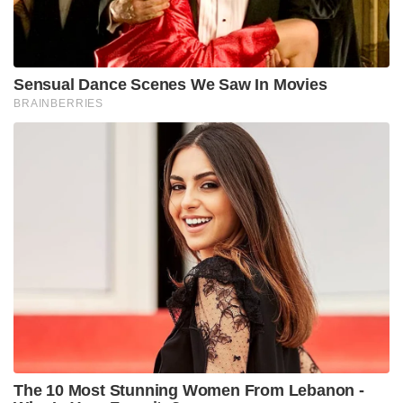
സാധാരണ ജീവിതം നയിക്കുന്നു. മലയാളികളുടെ
മമ്മൂക്ക പൂർണ ആരോഗ്യവാനായി തന്നെ വീണ്ടും
സിനിമകളിൽ സജീവമാകും എന്നതിൽ ഒരു
സംശയവുമില്ല. Wish him a speedy recovery.
രോഗത്തിന്റെ ആരംഭം മാത്രമാണെന്നും രണ്ടാഴ്ചത്തെ
റേഡിയേഷൻ കൊണ്ട് മമ്മൂട്ടി സുഖംപ്രാപിച്ചു വരും
എന്നും കഴിഞ്ഞ ദിവസം സംവിധായകൻ ജോസ്
തോമസ് വ്യക്തമാക്കിയിരുന്നു. സംവിധായകനും ബിഗ്
ബോസ് താരവുമായ അഖിൽ മാരാരും വിഷയത്തിൽ
പ്രതികരിച്ചിരുന്നു. ഒരേ സമയം സിനിമയുടെ ബഡ്ജറ്റ്
കാര്യങ്ങളിൽ ശ്രദ്ധിക്കുകയും ആരോഗ്യം നോക്കാതെ
ഷോട്ടിന് തയ്യാറാവുകയും ചെയ്തതുകൊണ്ട്
ഗ്യാസ്ട്രിക് പ്രശ്‌നങ്ങൾ ഉണ്ടായി. ചെറിയ
ബുദ്ധിമുട്ടുകൾ ഉണ്ടായപ്പോൾ ടെസ്റ്റ് ചെയ്തെന്നും
അഖിൽ മാരാർ വ്യക്തമാക്കി.