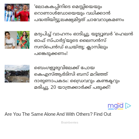
‘ലോകകപ്പിനിടെ മെസ്സിയെയും
റൊണാൾഡോയെയും വധിക്കാൻ
പദ്ധതിയിട്ടു;ലക്ഷ്യമിട്ടത് ചാവേറാക്രമണം
മദ്യപിച്ച് വാഹനം ഓടിച്ചു, യൂട്യൂബർ ‘ഹെലൻ
ഓഫ് സ്പാർട്ട’യുടെ ലൈസൻസ്
സസ്പെൻഡ് ചെയ്തു; ക്ലാസിലും
പങ്കെടുക്കണം!
ബെംഗളൂരുവിലേക്ക് പോയ
കെഎസ്ആർടിസി ബസ് മറിഞ്ഞ്
ദാരുണാപകടം: ഡ്രൈവറും കണ്ടക്ടറും
മരിച്ചു, 20 യാത്രക്കാർക്ക് പരുക്ക്!