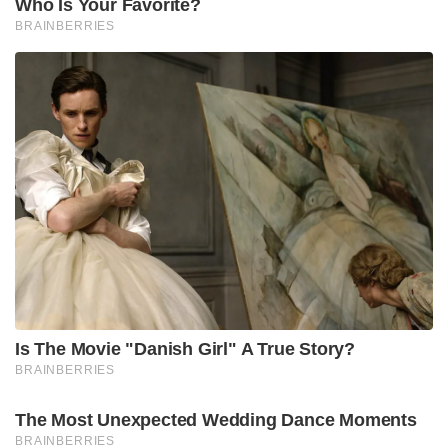
Tags:
mammootty
cancer