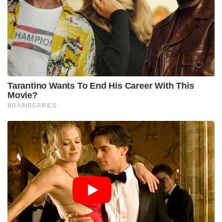
Fecal occult blood testing starts at 45. ഇത് എല്ലാ
വർഷവും ചെയ്യേണ്ടതാണ്. മമ്മൂക്ക തീർച്ചയായും
അതൊക്കെ ശ്രദ്ധിക്കുന്ന ആളായിരിക്കണം.
ഭക്ഷണകാര്യത്തിലും അദ്ദേഹം അതീവ ശ്രദ്ധാലുവാണ്.
പളുങ്കിൽ അഭിനയിക്കുബോൾ ഞങ്ങൾ
അമ്പിളിചേട്ടനുമൊത്ത് ഒന്നിച്ചിരുന്നു ഭക്ഷണം
കഴിച്ചിട്ടുണ്ട്. അന്നേ ഞാൻ ശ്രദ്ധിച്ചിരുന്നു.
അദ്ദേഹത്തിന്റെ ലഘുഭക്ഷണരീതി. ഇപ്പോൾ
ഒരുപക്ഷെ പ്രകടമായ എന്തെങ്കിലും ലക്ഷണങ്ങൾ
കണ്ടിരിക്കാം. എന്നാലും തുടക്കത്തിലെ
അറിഞ്ഞതുകൊണ്ട്, കേട്ടിടത്തോളം ഒന്നു
പേടിക്കാനില്ല എന്നുതന്നെയാണ് ഡോക്ടടർന്മാരുടെ
അഭിപ്രായം എന്നും കേട്ടു. ഓപ്പറേഷനോ
റേഡിയേഷനോ എന്നുള്ളത് അദ്ദേഹത്തിന്റെ
ഡോക്ടറാണ് തീരുമാനിക്കേണ്ടത്. അതൊക്ക
കഴിഞ്ഞവരെ എനിക്കറിയാം അവരൊക്കെ ഇരുപതു
വർഷംകഴിഞ്ഞിട്ടും പൂർണ ആരോഗ്യവാന്മാരായി