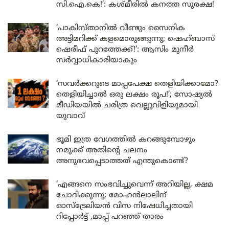
സി.ഐ.കെ!’: കശ്മീരിൽ കനത്ത സുരക്ഷ!
‘പാകിസ്താനിൽ വീണ്ടും സൈനിക
അട്ടിമറിക്ക് കളമൊരുങ്ങുന്നു; ഷെഹ്ബാസ്
ഷെരീഫ് പുറത്തേക്ക്!’: ആസിം മുനീർ
സർവ്വാധികാരിയാകും
‘സവർക്കറുടെ മാപ്പപേക്ഷ തെളിയിക്കാമോ?
തെളിയിച്ചാൽ ഒരു ലക്ഷം രൂപ!’; സോഷ്യൽ
മീഡിയയിൽ ചരിത്ര വെല്ലുവിളിയുമായി
യുവാവ്
ഭൂമി ഇത്ര വേഗത്തിൽ കറങ്ങുമ്പോഴും
നമുക്ക് അതിന്റെ ചലനം
അനുഭവപ്പെടാത്തത് എന്തുകൊണ്ട്?
‘എങ്ങനെ സംഭവിച്ചുവെന്ന് അറിയില്ല, ക്ഷമ
ചോദിക്കുന്നു; മോഹൻലാലിന്
ഓസ്ട്രേലിയൻ വിസ നിഷേധിച്ചതായി
റിപ്പോർട്ട് ,മാപ്പ് പറഞ്ഞ് താരം