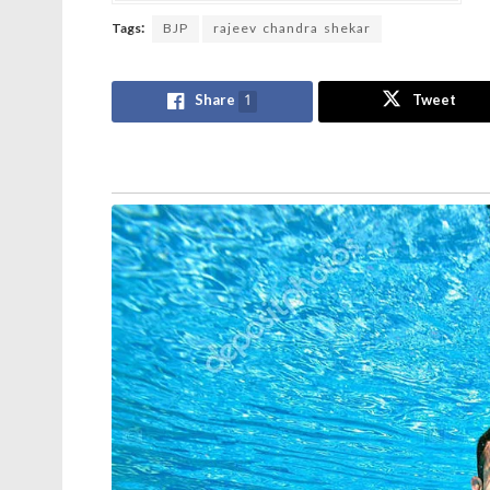
Tags:
BJP
rajeev chandra shekar
Share
1
Tweet