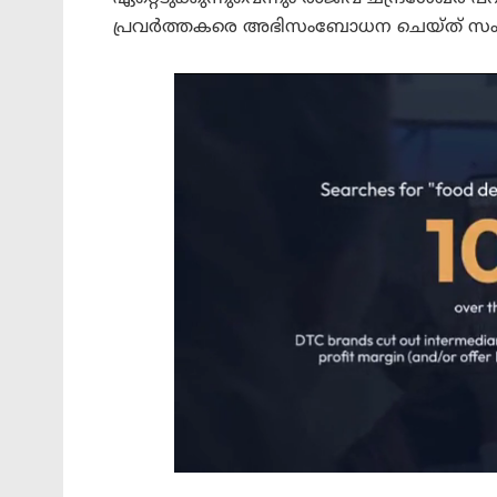
പ്രവർത്തകരെ അഭിസംബോധന ചെയ്ത് സംസാരി