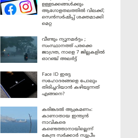
ഉള്ളടക്കങ്ങൾക്കും
ആഗോളതലത്തിൽ വിലക്ക്;
സെൻസർഷിപ്പ് ശക്തമാക്കി
മെറ്റ
വീണ്ടും ന്യൂനമർദ്ദം ;
സംസ്ഥാനത്ത് പരക്കെ
ജാഗ്രത, നാളെ 7 ജില്ലകളിൽ
ഓറഞ്ച് അലർട്ട്
Face ID ഇരട്ട
സഹോദരങ്ങളെ പോലും
തിരിച്ചറിയാൻ കഴിയുന്നത്
എങ്ങനെ?
കരിങ്കടൽ ആക്രമണം:
കാണാതായ ഇന്ത്യൻ
നാവികരെ
കണ്ടെത്താനായില്ലെന്ന്
കേന്ദ്ര സർക്കാർ സുപ്രീം