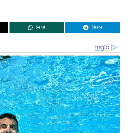
Send
Share