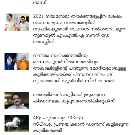
ഗാന്ധി
2021 നിയമസഭാ തിരഞ്ഞെടുപ്പിന് ശേഷം
നടന്ന അക്രമ സംഭവങ്ങളിൽ
നടപടികളുമായി ബംഗാൾ സർക്കാർ ; മുൻ
തൃണമൂൽ എം.എൽ.എ സനത് ഡേ
അറസ്റ്റിൽ
വനിതാ സംവരണത്തിനും
മണ്ഡലപുനർനിർണയത്തിനും
അകാലിദളിന്റെ പിന്തുണ; മോദിയുമായുള്ള
കൂടിക്കാഴ്ചയ്ക്ക് പിന്നാലെ നിലപാട്
വ്യക്തമാക്കി സുഖ്ബീർ സിങ് ബാദൽ
അമേരിക്കൻ കുട്ടികൾ ഉടുക്കുന്ന
കിഴക്കമ്പലം കുപ്പായങ്ങൾ!കിറ്റെക്സ്
4Kg ഹൃദയവും 70Km/h
സ്പീഡും;പ്രണയിക്കാൻ ഡാൻസ് കളിക്കുന്ന
കുതിരശക്തി