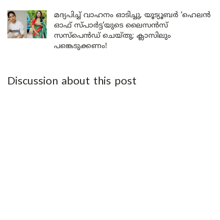
മദ്യപിച്ച് വാഹനം ഓടിച്ചു, യൂട്യൂബർ ‘ഹെലൻ
ഓഫ് സ്പാർട്ട’യുടെ ലൈസൻസ്
സസ്പെൻഡ് ചെയ്തു; ക്ലാസിലും
പങ്കെടുക്കണം!
Discussion about this post