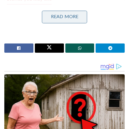
പാർട്ടിക്ക് വേണ്ടി പ്രതികരിച്ചതിനാണ് കള്ളക്കേസിൽ
READ MORE
ജയിലിൽ അടയ്ക്കപ്പെട്ടത്, പിന്തുണ വേണ്ട, പിന്നിൽ
നിന്ന് കുത്തരുത്; ജയരാജനെതിരെ ആഞ്ഞടിച്ച്
അർജുൻ ആയങ്കി
‘ജെൻസികളെ കേൾക്കാൻ കോൺഗ്രസിന്
കഴിഞ്ഞുവോ എന്ന് സ്വയം പരിശോധിക്കണം;
വിമർശനവുമായി ശശി തരൂർ
ഫോൺ കോൾ ലഭിച്ചതിന് പിന്നാലെ നിമിഷ ഈ
വിവരം ആക്ഷൻ കൗൺസിലിനെ
അറിയിക്കുകയായിരുന്നു. ആക്ഷൻ കൗൺസിൽ
കൺവീനർ ജയൻ ഇടപാളിനാണ് നിമിഷയുടെ ശബ്ദ
സന്ദേശം ലഭിച്ചത്. നിമിഷയെ വധശിക്ഷയിൽ നിന്നും
ഒഴിവാക്കാൻ കേന്ദ്രസർക്കാർ പരമാവധി
പരിശ്രമിച്ചിരുന്നു.
2017 ജൂലൈയിൽ ആയിരുന്നു നിമിഷ പ്രിയ