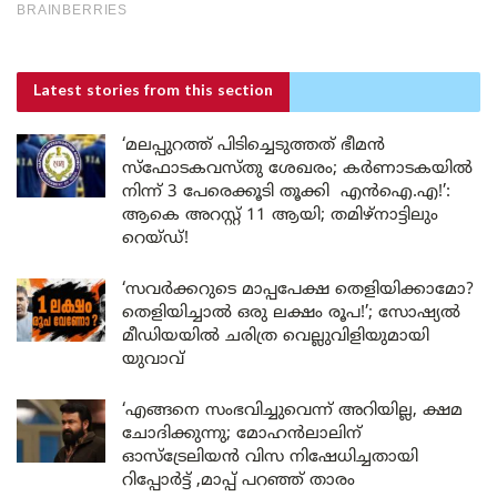
Latest stories
from this section
‘മലപ്പുറത്ത് പിടിച്ചെടുത്തത് ഭീമൻ
സ്ഫോടകവസ്തു ശേഖരം; കർണാടകയിൽ
നിന്ന് 3 പേരെക്കൂടി തൂക്കി എൻഐ.എ!’:
ആകെ അറസ്റ്റ് 11 ആയി; തമിഴ്‌നാട്ടിലും
റെയ്ഡ്!
‘സവർക്കറുടെ മാപ്പപേക്ഷ തെളിയിക്കാമോ?
തെളിയിച്ചാൽ ഒരു ലക്ഷം രൂപ!’; സോഷ്യൽ
മീഡിയയിൽ ചരിത്ര വെല്ലുവിളിയുമായി
യുവാവ്
‘എങ്ങനെ സംഭവിച്ചുവെന്ന് അറിയില്ല, ക്ഷമ
ചോദിക്കുന്നു; മോഹൻലാലിന്
ഓസ്ട്രേലിയൻ വിസ നിഷേധിച്ചതായി
റിപ്പോർട്ട് ,മാപ്പ് പറഞ്ഞ് താരം