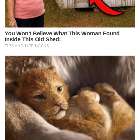
കൊലക്കേസിൽ അറസ്റ്റിലായത്. യെമൻ പൗരനായ
തലാൽ മഹ്ദിയെ കൊലപ്പെടുത്തി മൃതദേഹം വാട്ടർ
ടാങ്കിൽ ഒളിപ്പിച്ചുവെന്നാണ് നിമിഷയ്ക്ക് എതിരായ
കേസ്. വിചാരണയ്ക്ക് ശേഷം 2020 ൽ നിമിഷ
പ്രിയയ്ക്ക് വധശിക്ഷ വിധിക്കുകയായിരുന്നു.
ഇതിനെതിരെ നിമിഷ പ്രിയ നൽകിയ അപ്പീലുകളെല്ലാം
കോടതി തള്ളി. തുടർന്ന് ബ്ലഡ് മണി നൽകി വധശിക്ഷ
ഒഴിവാക്കാൻ ശ്രമിച്ചെങ്കിലും ഫലം കാണാതെ
വരികയായിരുന്നു.
Tags:
death penalty
nimisha priya