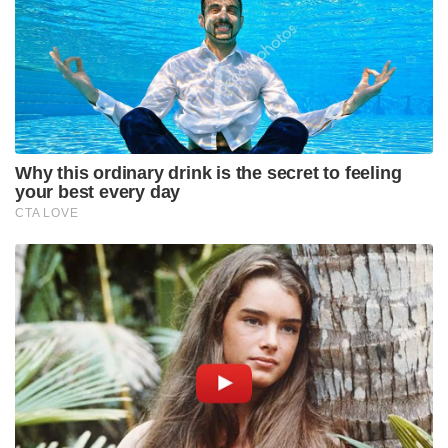
പ്രഭാകരൻ, പത്മനാഭൻ, രാധാകൃഷ്ണൻ
എന്നിവരടക്കം ഒൻപത് പേർക്ക് ആയിരുന്നു ശിക്ഷ
വിധിച്ചത്.
2005 ൽ ആയിരുന്നു ബിജെപി പ്രവർത്തകൻ ആയ
സൂരജിനെ പ്രതികൾ ചേർന്ന്
വെട്ടിക്കൊലപ്പെടുത്തിയത്. സിപിഎം വിട്ട്
ബിജെപിയിൽ ചേർന്നതിന്റെ പകയിൽ ആയിരുന്നു
കൊലപാതകം. കേസിൽ പ്രതികൾക്ക് ജീവപര്യന്തവും
പിഴയും ആയിരുന്നു വിചാരണ കോടതി വിധിച്ചത്.
Tags:
cpm
kannur
sooraj murder case