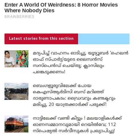
Latest stories
from this section
മദ്യപിച്ച് വാഹനം ഓടിച്ചു, യൂട്യൂബർ ‘ഹെലൻ
ഓഫ് സ്പാർട്ട’യുടെ ലൈസൻസ്
സസ്പെൻഡ് ചെയ്തു; ക്ലാസിലും
പങ്കെടുക്കണം!
ബെംഗളൂരുവിലേക്ക് പോയ
കെഎസ്ആർടിസി ബസ് മറിഞ്ഞ്
ദാരുണാപകടം: ഡ്രൈവറും കണ്ടക്ടറും
മരിച്ചു, 20 യാത്രക്കാർക്ക് പരുക്ക്!
നാട്ടിലേക്ക് വണ്ടി കിട്ടും ! മലയാളികൾക്ക്
ഓണസമ്മാനവുമായി റെയിൽവേ; 112
സ്പെഷ്യൽ സർവീസുകൾ പ്രഖ്യാപിച്ചു!