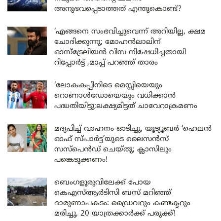
അനുഭവപ്പെടാത്തത് എന്തുകൊണ്ട്?
‘എങ്ങനെ സംഭവിച്ചുവെന്ന് അറിയില്ല, ക്ഷമ
ചോദിക്കുന്നു; മോഹൻലാലിന്
ഓസ്ട്രേലിയൻ വിസ നിഷേധിച്ചതായി
റിപ്പോർട്ട് ,മാപ്പ് പറഞ്ഞ് താരം
‘ലോകകപ്പിനിടെ മെസ്സിയെയും
റൊണാൾഡോയെയും വധിക്കാൻ
പദ്ധതിയിട്ടു;ലക്ഷ്യമിട്ടത് ചാവേറാക്രമണം
മദ്യപിച്ച് വാഹനം ഓടിച്ചു, യൂട്യൂബർ ‘ഹെലൻ
ഓഫ് സ്പാർട്ട’യുടെ ലൈസൻസ്
സസ്പെൻഡ് ചെയ്തു; ക്ലാസിലും
പങ്കെടുക്കണം!
ബെംഗളൂരുവിലേക്ക് പോയ
കെഎസ്ആർടിസി ബസ് മറിഞ്ഞ്
ദാരുണാപകടം: ഡ്രൈവറും കണ്ടക്ടറും
മരിച്ചു, 20 യാത്രക്കാർക്ക് പരുക്ക്!