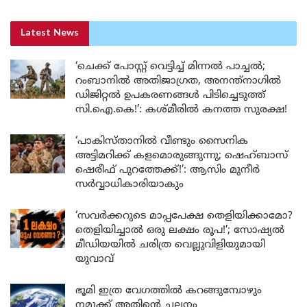
Latest News
‘ചെക്ക് പോസ്റ്റ് വെട്ടിച്ച് മിന്നൽ പാച്ചൽ;
റംബാനിൽ അതിജാഗ്രത, അനന്ത്നാഗിൽ
ഡിജിറ്റൽ ഉപകരണങ്ങൾ പിടിച്ചെടുത്ത്
സി.ഐ.കെ!’: കശ്മീരിൽ കനത്ത സുരക്ഷ!
‘പാകിസ്താനിൽ വീണ്ടും സൈനിക
അട്ടിമറിക്ക് കളമൊരുങ്ങുന്നു; ഷെഹ്ബാസ്
ഷെരീഫ് പുറത്തേക്ക്!’: ആസിം മുനീർ
സർവ്വാധികാരിയാകും
‘സവർക്കറുടെ മാപ്പപേക്ഷ തെളിയിക്കാമോ?
തെളിയിച്ചാൽ ഒരു ലക്ഷം രൂപ!’; സോഷ്യൽ
മീഡിയയിൽ ചരിത്ര വെല്ലുവിളിയുമായി
യുവാവ്
ഭൂമി ഇത്ര വേഗത്തിൽ കറങ്ങുമ്പോഴും
നമുക്ക് അതിന്റെ ചലനം