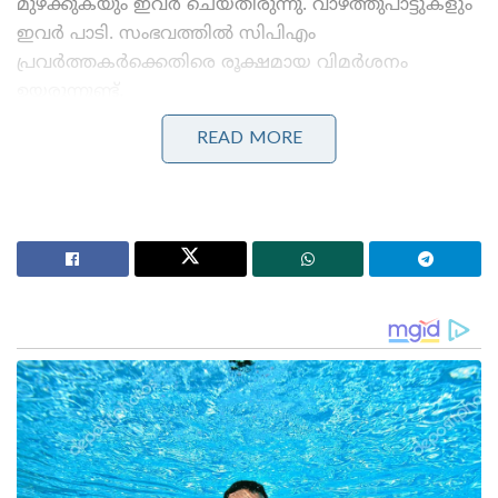
മുഴക്കുകയും ഇവർ ചെയ്തിരുന്നു. വാഴ്ത്തുപാട്ടുകളും
ഇവർ പാടി. സംഭവത്തിൽ സിപിഎം
പ്രവർത്തകർക്കെതിരെ രൂക്ഷമായ വിമർശനം
ഉയരുന്നുണ്ട്.
READ MORE
Stories you may like
‘സവർക്കറുടെ മാപ്പപേക്ഷ തെളിയിക്കാമോ?
തെളിയിച്ചാൽ ഒരു ലക്ഷം രൂപ!’; സോഷ്യൽ
മീഡിയയിൽ ചരിത്ര വെല്ലുവിളിയുമായി യുവാവ്
‘എങ്ങനെ സംഭവിച്ചുവെന്ന് അറിയില്ല, ക്ഷമ
ചോദിക്കുന്നു; മോഹൻലാലിന് ഓസ്ട്രേലിയൻ വിസ
നിഷേധിച്ചതായി റിപ്പോർട്ട് ,മാപ്പ് പറഞ്ഞ് താരം
അടുത്തിടെയാണ് സൂരജ് കൊലക്കേസ് പ്രതികൾക്ക്
കോടതി ശിക്ഷവിധിച്ചത്. മുഖ്യമന്ത്രിയുടെ പ്രസ്
സെക്രട്ടറി പിഎം മനോജിന്റെ സഹോദരൻ മനോരാജ്,
ടി.വി രജീഷ്, യോഗേഷ്, ഷംജിത്ത്, സജീവൻ,