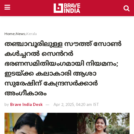
Home
News
Kerala
തഞ്ചാവൂരിലുള്ള സൗത്ത് സോൺ
കൾച്ചറൽ സെൻറർ
ഭരണസമിതിയംഗമായി നിയമനം;
ഇടയ്ക്ക കലാകാരി ആശാ
സുരേഷിന് കേന്ദ്രസർക്കാർ
അംഗീകാരം
by
Brave India Desk
Apr 2, 2025, 04:20 am IST