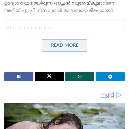
ഉദ്യോഗസ്ഥനായിരുന്ന അച്ഛൻ സുരേഷ്‌കുമാറിനെ
അറിയിച്ചു. പി. നന്ദകുമാർ മാരാരുടെ ശിഷ്യയായി.
Stories you may like
പോലീസിനെ വെല്ലുവിളിച്ച് ഒളിവിൽ കഴിഞ്ഞ അർജുൻ
READ MORE
ആയങ്കി ഒടുവിൽ വലയിൽ; കണ്ണൂരിലെ
അപാർട്മെന്റിൽ നിന്ന് പൊക്കിയത് നാടകീയമായി!
പാർട്ടിക്ക് വേണ്ടി പ്രതികരിച്ചതിനാണ് കള്ളക്കേസിൽ
ജയിലിൽ അടയ്ക്കപ്പെട്ടത്, പിന്തുണ വേണ്ട, പിന്നിൽ
നിന്ന് കുത്തരുത്; ജയരാജനെതിരെ ആഞ്ഞടിച്ച്
അർജുൻ ആയങ്കി
അനുഷ്ഠാനകല പഠിക്കാൻ ഒരു പെൺകുട്ടിയെത്തുക
എന്ന അപൂർവതയായിരുന്നു പി.നന്ദകുമാറിനെ
ആകർഷിച്ചത് .അഞ്ചാം ക്ലാസിലെത്തിയപ്പോൾ
ആശാൻ ഇടയ്ക്ക കൈവശം നൽകി. കൂടെ സോപാന
സംഗീതവും പഠിച്ചു. ശാസ്ത്രീയ നൃത്തവും ചെണ്ടയിൽ