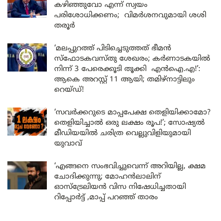
കഴിഞ്ഞുവോ എന്ന് സ്വയം
പരിശോധിക്കണം; വിമർശനവുമായി ശശി
തരൂർ
‘മലപ്പുറത്ത് പിടിച്ചെടുത്തത് ഭീമൻ
സ്ഫോടകവസ്തു ശേഖരം; കർണാടകയിൽ
നിന്ന് 3 പേരെക്കൂടി തൂക്കി എൻഐ.എ!’:
ആകെ അറസ്റ്റ് 11 ആയി; തമിഴ്‌നാട്ടിലും
റെയ്ഡ്!
‘സവർക്കറുടെ മാപ്പപേക്ഷ തെളിയിക്കാമോ?
തെളിയിച്ചാൽ ഒരു ലക്ഷം രൂപ!’; സോഷ്യൽ
മീഡിയയിൽ ചരിത്ര വെല്ലുവിളിയുമായി
യുവാവ്
‘എങ്ങനെ സംഭവിച്ചുവെന്ന് അറിയില്ല, ക്ഷമ
ചോദിക്കുന്നു; മോഹൻലാലിന്
ഓസ്ട്രേലിയൻ വിസ നിഷേധിച്ചതായി
റിപ്പോർട്ട് ,മാപ്പ് പറഞ്ഞ് താരം