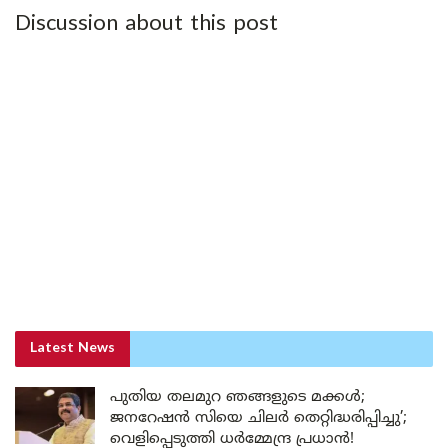
Discussion about this post
Latest News
പുതിയ തലമുറ ഞങ്ങളുടെ മക്കൾ;
ജനറേഷൻ സിയെ ചിലർ തെറ്റിദ്ധരിപ്പിച്ചു’;
വെളിപ്പെടുത്തി ധർമ്മേന്ദ്ര പ്രധാൻ!