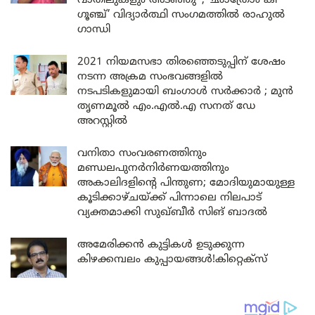
വാതിലുകളും അടഞ്ഞു’ ; ‘ഛാത്രോം കീ
ഗൂഞ്ച്’ വിദ്യാർത്ഥി സംഗമത്തിൽ രാഹുൽ
ഗാന്ധി
2021 നിയമസഭാ തിരഞ്ഞെടുപ്പിന് ശേഷം
നടന്ന അക്രമ സംഭവങ്ങളിൽ
നടപടികളുമായി ബംഗാൾ സർക്കാർ ; മുൻ
തൃണമൂൽ എം.എൽ.എ സനത് ഡേ
അറസ്റ്റിൽ
വനിതാ സംവരണത്തിനും
മണ്ഡലപുനർനിർണയത്തിനും
അകാലിദളിന്റെ പിന്തുണ; മോദിയുമായുള്ള
കൂടിക്കാഴ്ചയ്ക്ക് പിന്നാലെ നിലപാട്
വ്യക്തമാക്കി സുഖ്ബീർ സിങ് ബാദൽ
അമേരിക്കൻ കുട്ടികൾ ഉടുക്കുന്ന
കിഴക്കമ്പലം കുപ്പായങ്ങൾ!കിറ്റെക്സ്