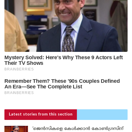
Latest stories
from this section
‘ജെൻസികളെ കേൾക്കാൻ കോൺഗ്രസിന്