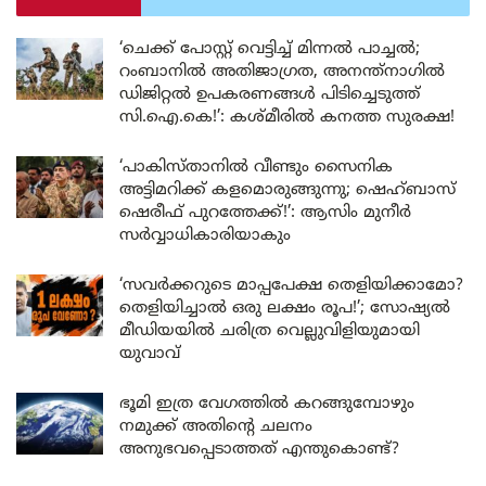
‘ചെക്ക് പോസ്റ്റ് വെട്ടിച്ച് മിന്നൽ പാച്ചൽ;
റംബാനിൽ അതിജാഗ്രത, അനന്ത്നാഗിൽ
ഡിജിറ്റൽ ഉപകരണങ്ങൾ പിടിച്ചെടുത്ത്
സി.ഐ.കെ!’: കശ്മീരിൽ കനത്ത സുരക്ഷ!
‘പാകിസ്താനിൽ വീണ്ടും സൈനിക
അട്ടിമറിക്ക് കളമൊരുങ്ങുന്നു; ഷെഹ്ബാസ്
ഷെരീഫ് പുറത്തേക്ക്!’: ആസിം മുനീർ
സർവ്വാധികാരിയാകും
‘സവർക്കറുടെ മാപ്പപേക്ഷ തെളിയിക്കാമോ?
തെളിയിച്ചാൽ ഒരു ലക്ഷം രൂപ!’; സോഷ്യൽ
മീഡിയയിൽ ചരിത്ര വെല്ലുവിളിയുമായി
യുവാവ്
ഭൂമി ഇത്ര വേഗത്തിൽ കറങ്ങുമ്പോഴും
നമുക്ക് അതിന്റെ ചലനം
അനുഭവപ്പെടാത്തത് എന്തുകൊണ്ട്?