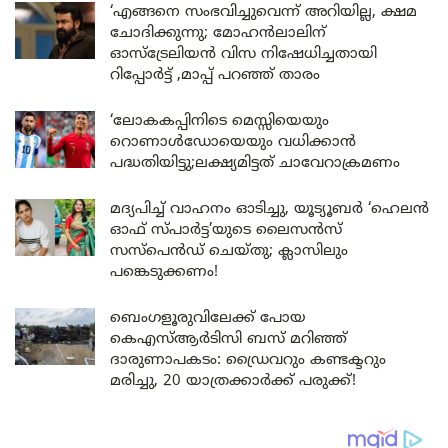
‘എങ്ങനെ സംഭവിച്ചുവെന്ന് അറിയില്ല, ക്ഷമ
ചോദിക്കുന്നു; മോഹൻലാലിന്
ഓസ്ട്രേലിയൻ വിസ നിഷേധിച്ചതായി
റിപ്പോർട്ട് ,മാപ്പ് പറഞ്ഞ് താരം
‘ലോകകപ്പിനിടെ മെസ്സിയെയും
റൊണാൾഡോയെയും വധിക്കാൻ
പദ്ധതിയിട്ടു;ലക്ഷ്യമിട്ടത് ചാവേറാക്രമണം
മദ്യപിച്ച് വാഹനം ഓടിച്ചു, യൂട്യൂബർ ‘ഹെലൻ
ഓഫ് സ്പാർട്ട’യുടെ ലൈസൻസ്
സസ്പെൻഡ് ചെയ്തു; ക്ലാസിലും
പങ്കെടുക്കണം!
ബെംഗളൂരുവിലേക്ക് പോയ
കെഎസ്ആർടിസി ബസ് മറിഞ്ഞ്
ദാരുണാപകടം: ഡ്രൈവറും കണ്ടക്ടറും
മരിച്ചു, 20 യാത്രക്കാർക്ക് പരുക്ക്!