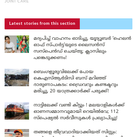
Latest stories
from this section
മദ്യപിച്ച് വാഹനം ഓടിച്ചു, യൂട്യൂബർ ‘ഹെലൻ
ഓഫ് സ്പാർട്ട’യുടെ ലൈസൻസ്
സസ്പെൻഡ് ചെയ്തു; ക്ലാസിലും
പങ്കെടുക്കണം!
ബെംഗളൂരുവിലേക്ക് പോയ
കെഎസ്ആർടിസി ബസ് മറിഞ്ഞ്
ദാരുണാപകടം: ഡ്രൈവറും കണ്ടക്ടറും
മരിച്ചു, 20 യാത്രക്കാർക്ക് പരുക്ക്!
നാട്ടിലേക്ക് വണ്ടി കിട്ടും ! മലയാളികൾക്ക്
ഓണസമ്മാനവുമായി റെയിൽവേ; 112
സ്പെഷ്യൽ സർവീസുകൾ പ്രഖ്യാപിച്ചു!
തങ്ങളെ തീവ്രവാദിയാക്കിയത് സിസ്റ്റം: