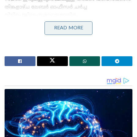
തിങ്കളാഴ്ച ലേബർ ഓഫീസർ ചർച്ച
വിളിച്ചെങ്കിലുംസമവായമായില്ല.
READ MORE
Stories you may like
‘സവർക്കറുടെ മാപ്പപേക്ഷ തെളിയിക്കാമോ?
തെളിയിച്ചാൽ ഒരു ലക്ഷം രൂപ!’; സോഷ്യൽ
മീഡിയയിൽ ചരിത്ര വെല്ലുവിളിയുമായി യുവാവ്
‘എങ്ങനെ സംഭവിച്ചുവെന്ന് അറിയില്ല, ക്ഷമ
ചോദിക്കുന്നു; മോഹൻലാലിന് ഓസ്ട്രേലിയൻ വിസ
നിഷേധിച്ചതായി റിപ്പോർട്ട് ,മാപ്പ് പറഞ്ഞ് താരം
യന്ത്രത്തിന്‍റെ പ്രവർത്തനത്തിന് കൂടുതൽ
തൊഴിലാളികളുടെ സഹായം വേണമെന്ന്
തെളിയിക്കുന്നദൃശ്യങ്ങളും സിഐടിയു പുറത്തുവിട്ടു.
ഇത് ട്രയൽ റൺ ദിവസത്തെ
ദൃശ്യമാണെന്നാണ്കടയുടമയുടെ വാദം. രണ്ട് പേരെ