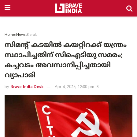
Home
News
Kerala
സിമന്‍റ് കടയിൽ കയറ്റിറക്ക് യന്ത്രം
സ്ഥാപിച്ചതിന് സിഐടിയു സമരം;
കച്ചവടം അവസാനിപ്പിച്ചതായി
വ്യാപാരി
by
Brave India Desk
Apr 4, 2025, 12:00 pm IST