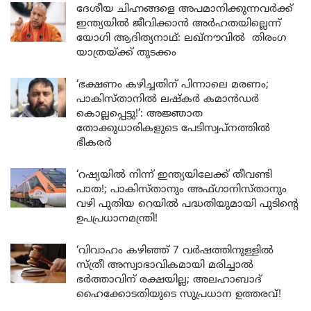
ദേശീയ ചിഹ്നങ്ങളെ അപമാനിക്കുന്നവർക്ക്
ഇന്ത്യയിൽ ജീവിക്കാൻ അർഹതയില്ലെന്ന്
യോഗി ആദിത്യനാഥ്: ലഖ്‌നൗവിൽ തിരംഗ
യാത്രയ്ക്ക് തുടക്കം
‘ഭക്ഷണം കഴിച്ചതിന് പിന്നാലെ മരണം;
പാകിസ്താനിൽ ലഷ്കർ കമാൻഡർ
കൊല്ലപ്പെട്ടു!’: അജ്ഞാത
തോക്കുധാരികളുടെ പേടിസ്വപ്നത്തിൽ
ഭീകരർ
‘റഷ്യയിൽ നിന്ന് ഇന്ത്യയിലേക്ക് തീവണ്ടി
പാത!; പാകിസ്താനും അഫ്ഗാനിസ്താനും
വഴി പുതിയ റെയിൽ പദ്ധതിയുമായി പുടിന്റെ
ഉപപ്രധാനമന്ത്രി!
‘വിവാഹം കഴിഞ്ഞ് 7 വർഷത്തിനുള്ളിൽ
സ്ത്രീ അസ്വാഭാവികമായി മരിച്ചാൽ
ഭർത്താവിന് രക്ഷയില്ല; അലഹാബാദ്
ഹൈക്കോടതിയുടെ സുപ്രധാന ഉത്തരവ്!