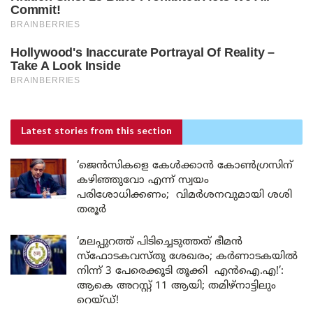
Latest stories
from this section
‘ജെൻസികളെ കേൾക്കാൻ കോൺഗ്രസിന്
കഴിഞ്ഞുവോ എന്ന് സ്വയം
പരിശോധിക്കണം; വിമർശനവുമായി ശശി
തരൂർ
‘മലപ്പുറത്ത് പിടിച്ചെടുത്തത് ഭീമൻ
സ്ഫോടകവസ്തു ശേഖരം; കർണാടകയിൽ
നിന്ന് 3 പേരെക്കൂടി തൂക്കി എൻഐ.എ!’:
ആകെ അറസ്റ്റ് 11 ആയി; തമിഴ്‌നാട്ടിലും
റെയ്ഡ്!