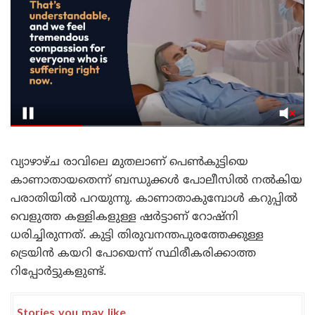
വ്യാഴാഴ്ച രാവിലെ മുതലാണ് പെൺകുട്ടിയെ
കാണാതായതെന്ന് ബന്ധുക്കൾ പോലീസിൽ നൽകിയ
പരാതിയിൽ പറയുന്നു. കാണാതാകുമ്പോൾ കറുപ്പിൽ
വെളുത്ത കള്ളികളുള്ള ഷർട്ടാണ് റോഷ്നി
ധരിച്ചിരുന്നത്. കുട്ടി തിരുവനന്തപുരത്തേക്കുള്ള
ട്രെയിൻ കയറി പോയെന്ന് സ്ഥിരീകരിക്കാത്ത
റിപ്പോർട്ടുകളുണ്ട്.
Stories you may like