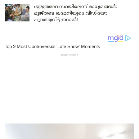
ഗുരുതരാവസ്ഥയിലെന്ന് മാധ്യമങ്ങൾ;
മുജ്തബ ഖമേനിയുടെ വീഡിയോ
പുറത്തുവിട്ട് ഇറാൻ!