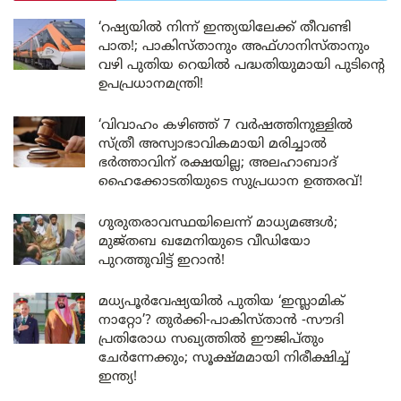
‘റഷ്യയിൽ നിന്ന് ഇന്ത്യയിലേക്ക് തീവണ്ടി
പാത!; പാകിസ്താനും അഫ്ഗാനിസ്താനും
വഴി പുതിയ റെയിൽ പദ്ധതിയുമായി പുടിന്റെ
ഉപപ്രധാനമന്ത്രി!
‘വിവാഹം കഴിഞ്ഞ് 7 വർഷത്തിനുള്ളിൽ
സ്ത്രീ അസ്വാഭാവികമായി മരിച്ചാൽ
ഭർത്താവിന് രക്ഷയില്ല; അലഹാബാദ്
ഹൈക്കോടതിയുടെ സുപ്രധാന ഉത്തരവ്!
ഗുരുതരാവസ്ഥയിലെന്ന് മാധ്യമങ്ങൾ;
മുജ്തബ ഖമേനിയുടെ വീഡിയോ
പുറത്തുവിട്ട് ഇറാൻ!
മധ്യപൂർവേഷ്യയിൽ പുതിയ ‘ഇസ്ലാമിക്
നാറ്റോ’? തുർക്കി-പാകിസ്താൻ -സൗദി
പ്രതിരോധ സഖ്യത്തിൽ ഈജിപ്തും
ചേർന്നേക്കും; സൂക്ഷ്മമായി നിരീക്ഷിച്ച്
ഇന്ത്യ!