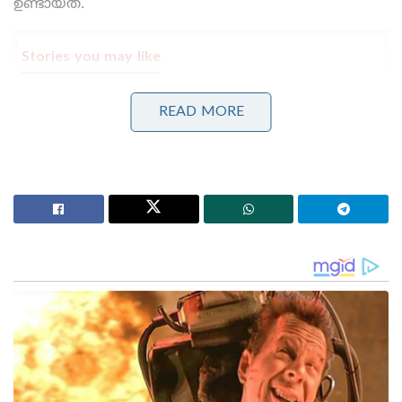
ഉണ്ടായത്.
Stories you may like
പോലീസിനെ വെല്ലുവിളിച്ച് ഒളിവിൽ കഴിഞ്ഞ അർജുൻ
READ MORE
ആയങ്കി ഒടുവിൽ വലയിൽ; കണ്ണൂരിലെ
അപാർട്മെന്റിൽ നിന്ന് പൊക്കിയത് നാടകീയമായി!
പാർട്ടിക്ക് വേണ്ടി പ്രതികരിച്ചതിനാണ് കള്ളക്കേസിൽ
ജയിലിൽ അടയ്ക്കപ്പെട്ടത്, പിന്തുണ വേണ്ട, പിന്നിൽ
നിന്ന് കുത്തരുത്; ജയരാജനെതിരെ ആഞ്ഞടിച്ച്
അർജുൻ ആയങ്കി
ഫേസ്ബുക്ക് കുറിപ്പിൻറെ വിശദാംശം
‘ഇതാണോ 2025ലെ പുതിയ വിഷു? ദയവായി
ഞങ്ങളുടെ സംസ്കാരത്തെ ബഹുമാനിക്കണമെന്ന്
അഭ്യർത്ഥിക്കുന്നു. ആൺകുട്ടികൾ അങ്ങനെ
പറയുന്നു. എന്റെ പൊക്കിൾ കാണിച്ചാൽ അമ്മ എന്നെ
കൊല്ലുമെന്ന്, കഷ്ടം, വിധവയോ വിവാഹമോചിതയോ