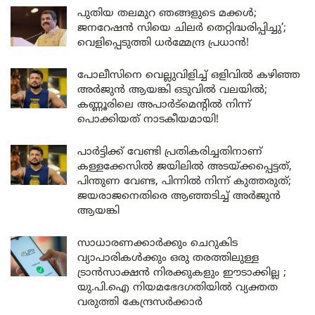
പുതിയ തലമുറ ഞങ്ങളുടെ മക്കൾ;
ജനറേഷൻ സിയെ ചിലർ തെറ്റിദ്ധരിപ്പിച്ചു’;
വെളിപ്പെടുത്തി ധർമ്മേന്ദ്ര പ്രധാൻ!
പോലീസിനെ വെല്ലുവിളിച്ച് ഒളിവിൽ കഴിഞ്ഞ
അർജുൻ ആയങ്കി ഒടുവിൽ വലയിൽ;
കണ്ണൂരിലെ അപാർട്മെന്റിൽ നിന്ന്
പൊക്കിയത് നാടകീയമായി!
പാർട്ടിക്ക് വേണ്ടി പ്രതികരിച്ചതിനാണ്
കള്ളക്കേസിൽ ജയിലിൽ അടയ്ക്കപ്പെട്ടത്,
പിന്തുണ വേണ്ട, പിന്നിൽ നിന്ന് കുത്തരുത്;
ജയരാജനെതിരെ ആഞ്ഞടിച്ച് അർജുൻ
ആയങ്കി
സാധാരണക്കാർക്കും ചെറുകിട
വ്യാപാരികൾക്കും ഒരു തരത്തിലുള്ള
ട്രാൻസാക്ഷൻ നിരക്കുകളും ഈടാക്കില്ല ;
യു.പി.ഐ നിയമഭേദഗതിയിൽ വ്യക്തത
വരുത്തി കേന്ദ്രസർക്കാർ