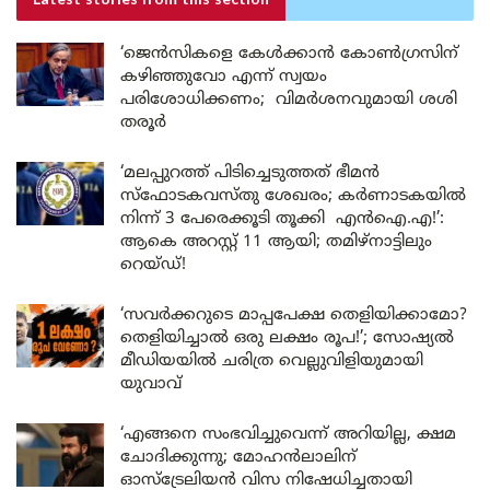
Latest stories
from this section
‘ജെൻസികളെ കേൾക്കാൻ കോൺഗ്രസിന്
കഴിഞ്ഞുവോ എന്ന് സ്വയം
പരിശോധിക്കണം; വിമർശനവുമായി ശശി
തരൂർ
‘മലപ്പുറത്ത് പിടിച്ചെടുത്തത് ഭീമൻ
സ്ഫോടകവസ്തു ശേഖരം; കർണാടകയിൽ
നിന്ന് 3 പേരെക്കൂടി തൂക്കി എൻഐ.എ!’:
ആകെ അറസ്റ്റ് 11 ആയി; തമിഴ്‌നാട്ടിലും
റെയ്ഡ്!
‘സവർക്കറുടെ മാപ്പപേക്ഷ തെളിയിക്കാമോ?
തെളിയിച്ചാൽ ഒരു ലക്ഷം രൂപ!’; സോഷ്യൽ
മീഡിയയിൽ ചരിത്ര വെല്ലുവിളിയുമായി
യുവാവ്
‘എങ്ങനെ സംഭവിച്ചുവെന്ന് അറിയില്ല, ക്ഷമ
ചോദിക്കുന്നു; മോഹൻലാലിന്
ഓസ്ട്രേലിയൻ വിസ നിഷേധിച്ചതായി