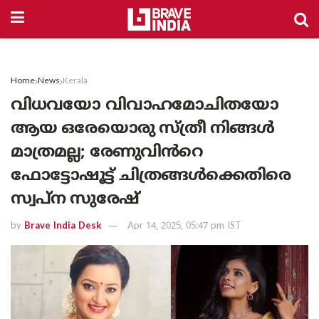
Home
News
Kerala
വിധവയോ വിവാഹമോചിതയോ
ആയ ഒരേയൊരു സ്ത്രീ നിങ്ങൾ
മാത്രമല്ല; രേണുവിൻറെ
ഫോട്ടോഷൂട്ട് ചിത്രങ്ങൾക്കെതിരെ
സ്വപ്ന സുരേഷ്
by
Brave India Desk
Apr 14, 2025, 05:47 pm IST