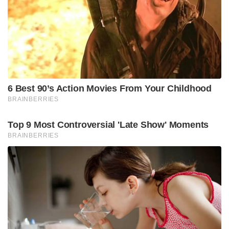
ആയ ഒരേയൊരു സ്ത്രീ നിങ്ങൾ മാത്രമല്ല. നിങ്ങളുടെ
മണ്ടത്തരം വിൽക്കരുത്. ഭഗവാൻ കൃഷ്ണനെ
വിചിത്രമായ ചില സൃഷ്ടികൾ കൊണ്ട്
മാറ്റിസ്ഥാപിക്കാൻ കഴിയില്ല, സ്വപ്ന സുരേഷ്
ഫെയ്സ്ബുക്കിൽ കുറിച്ചു
Tags:
renu sudhi
swapna suresh gold smuggling