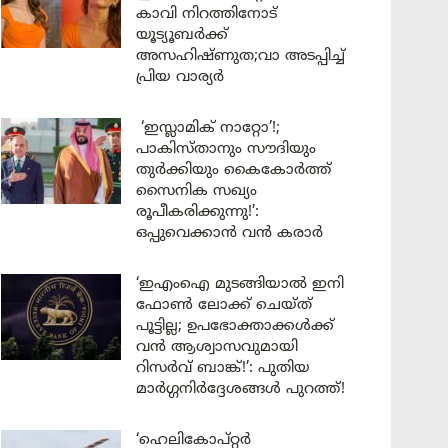
കാവി നിറത്തിനോട്
യൂട്യൂബർക്ക്
അസഹിഷ്ണുത;വാ അടപ്പിച്ച്
പ്രിയ വാര്യർ
‘ഇസ്ലാമിക് നാറ്റോ’!;
പാകിസ്താനും സൗദിയും
തുർക്കിയും കൈകോർത്ത്
സൈനിക സഖ്യം
രൂപീകരിക്കുന്നു!’:
ഒപ്പുവെക്കാൻ വൻ കരാർ
‘ഇഎംഐ മുടങ്ങിയാൽ ഇനി
ഫോൺ ലോക്ക് ചെയ്ത്
പൂട്ടില്ല; ഉപഭോക്താക്കൾക്ക്
വൻ ആശ്വാസവുമായി
റിസർവ് ബാങ്ക്!’: പുതിയ
മാർഗ്ഗനിർദ്ദേശങ്ങൾ പുറത്ത്!
‘ഹെലികോപ്റ്റർ