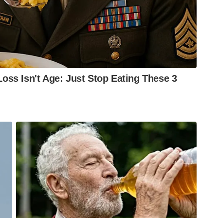
 മോഹിത് ശർമ, രവിചന്ദ്രൻ മുരളി, രവിചന്ദ്രൻ