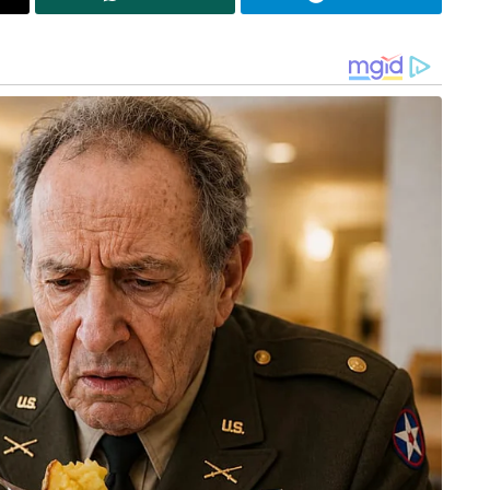
അഞ്ചാം നമ്പറിൽ സി‌എസ്‌കെയ്ക്കായി 67
ഇന്നിംഗ്‌സുകളിൽ നിന്ന് 1441 റൺസ് നേടിയ
ും. ശേഷം ആറാം നമ്പറിൽ ആൽബി മോർക്കലാണ്
827 റൺസും 76 വിക്കറ്റുകളും മോർക്കൽ
വുമായ എം‌എസ് ധോണിയാണ് ഏഴാം നമ്പറിൽ
ൻ, രവീന്ദ്ര ജഡേജ, എൽപി ബാലാജി, മോഹിത്
 നിരയെയും റെയ്ന തിരഞ്ഞെടുത്തു. മുത്തയ്യ
്നൈ സൂപ്പർ കിങ്സിന്റെ മാത്രമല്ല ഇന്ത്യൻ പ്രീമിയർ
ൽ ഒരാളായ ഡ്വെയ്ൻ ബ്രാവോയെ റെയ്ന
ച്ച സിഎസ്‌കെ ഇലവൻ: മാത്യു ഹെയ്‌ഡൻ,
ിംഗർ, സുരേഷ് റെയ്‌ന, സുബ്രഹ്മണ്യം
ി, എംഎസ് ധോണി, മുരളി വിജയ്, എൽപി ബാലാജി,