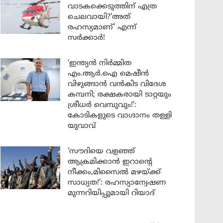
വാടകക്കെടുത്തിന് എത്ര
ചെലവായി?’അത്
രഹസ്യമാണ്’ എന്ന്
സർക്കാർ!
‘ഇന്ത്യൻ നിർമ്മിത
എം.ആർ.ഐ മെഷീൻ
വിഴുങ്ങാൻ വൻകിട വിദേശ
കമ്പനി; രക്ഷകരായി ടാറ്റയും
ശ്രീധർ വെമ്പുവും!’:
കോടികളുടെ വാഗ്ദാനം തള്ളി
യുവാവ്
‘സൗദിയെ വളഞ്ഞ്
ആക്രമിക്കാൻ ഇറാന്റെ
നീക്കം,മിസൈൽ മഴയ്ക്ക്
സാധ്യത!’: രഹസ്യാന്വേഷണ
മുന്നറിയിപ്പുമായി റിയാദ്