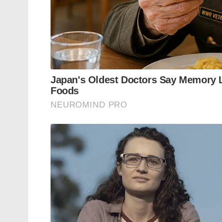
മോഹിത് ശർമ, മുരളി വിജയ്, എൽപി ബാലാജി,
ആശാൽവിൻ.
Tags:
Suresh Raina
ipl
bcci
indian cricket