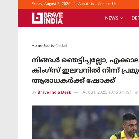
Friday, August 7, 2026
About Us
Contact Us
NEWS
DE
Home
Sports
Cricket
നിങ്ങൾ ഞെട്ടിച്ചല്ലോ, എക്ക
കിംഗ്‌സ് ഇലവനിൽ നിന്ന് പ്ര
ആരാധകർക്ക് ഷോക്ക്
by
Brave India Desk
Aug 31, 2025, 10:45 am IST
in