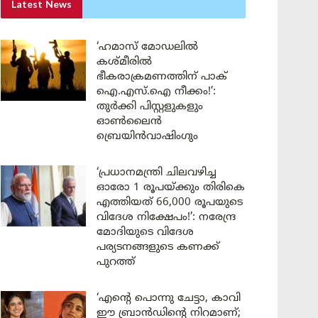
Latest News
‘ഹമാസ് മോഡലിൽ
കശ്മീരിൽ
ഭീകരാക്രമണത്തിന് പാക്
ഐ.എസ്.ഐ നീക്കം!’:
തുർക്കി പിസ്റ്റളുകളും
ഓൺലൈൻ
ബ്രെയിൻവാഷിംഗും
‘പ്രധാനമന്ത്രി ചിലവഴിച്ച
ഓരോ 1 രൂപയ്ക്കും തിരികെ
എത്തിയത് 66,000 രൂപയുടെ
വിദേശ നിക്ഷേപം!’: നരേന്ദ്ര
മോദിയുടെ വിദേശ
പര്യടനങ്ങളുടെ കണക്ക്
പുറത്ത്
‘എന്റെ പൊന്നു ചേട്ടാ, കാവി
ഈ ബ്രാൻഡിന്റെ നിറമാണ്;