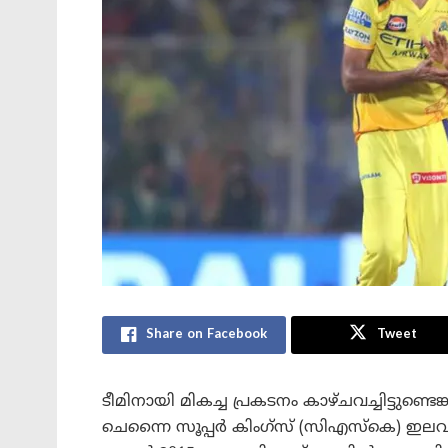
Share on Facebook
Tweet
ടീമിനായി മികച്ച പ്രകടനം കാഴ്ചവച്ചിട്ടുണ്ട
ചെന്നൈ സൂപ്പർ കിംഗ്‌സ് (സി‌എസ്‌കെ) ഇലവനി