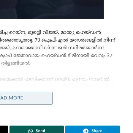
ിച്ച റെയ്‌ന, മുരളി വിജയ്, മാത്യു ഹെയ്ഡൻ
ിരഞ്ഞെടുത്തു. 70 ഐപിഎൽ മത്സരങ്ങളിൽ നിന്ന്
യ്, ഫ്രാഞ്ചൈസിക്ക് വേണ്ടി സ്ഥിരതയാർന്ന
് ക്യാപ് ജേതാവായ ഹെയ്ഡൻ ടീമിനായി വെറും 32
 തിളങ്ങിയത്.
മൈക്കൽ ഹസിക്കാണ് റെയ്ന മൂന്നാം നമ്പറിൽ
സ്ഥാനം നൽകിയത്. താരം ടീമിനായി 1768 റൺസ്
നേടിയത്. പിന്നീട് ഹസി ടീമിന്റെ ബാറ്റിംഗ്
EAD MORE
പരിശീലകനായി ചുമതലയേറ്റു എന്നുള്ളതും
ശ്രദ്ധിക്കണം. ചെന്നൈ സൂപ്പർ കിംഗ്‌സിന് വേണ്ടി
4687 റൺസ് നേടിയ റെയ്‌ന നാലാം നമ്പറിൽ സ്വയം
സ്ഥാനം നൽകി.
Send
Share