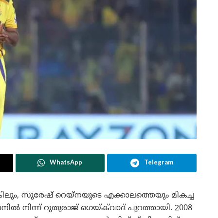
WhatsApp
Telegram
െങ്കിലും, സുരേഷ് റെയ്‌നയുടെ എക്കാലത്തെയും മികച്ച
ൽ നിന്ന് റുതുരാജ് ഗെയ്‌ക്‌വാദ് പുറത്തായി. 2008