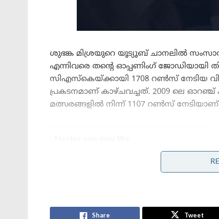
ശുഭങ്ക മിശ്രയുറെ യൂട്യൂബ് ചാനലിൽ സംസാര
എന്നിവരെ തന്റെ ഓപ്പണിംഗ് ജോഡിയായി ത
സിഎസ്‌കെയ്ക്കായി 1708 റൺസ് നേടിയ വിജ
പ്രകടനമാണ് കാഴ്ചവച്ചത്. 2009 ലെ ഓറഞ്ച
മത്സരങ്ങളിൽ നിന്ന് 1107 റൺസ് നേടിയാണ്
Stories you may like
R
കോമൺവെൽത്ത് ഗെയിംസ് പതാക
ഏറ്റുവാങ്ങി ഗുജറാത്ത് മുഖ്യമന്ത്രി;
2030ൽ അഹമ്മദാബാദ് വേദിയാകും
ഗ്ലാസ്‌ഗോയിൽ ഇന്ത്യൻ ബോക്സിങ്
കരുത്ത്: പ്രിയക്കും സാക്ഷിക്കും
അരുന്ധതിക്കും സ്വർണം; ലവ്‌ലിനയ്ക്ക്
Share
Tweet