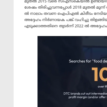
മുതൽ 2015 വരെ സി‌എസ്‌കെയിൽ ഉണ്ടായിരുന്
ശേഷം തിരിച്ചുവന്നപ്പോൾ 2018 മുതൽ മൂന്
ൽ നാലാം തവണ ഐ‌പി‌എൽ കിരീടം നേടിയ എ
അദ്ദേഹം നിർണായക പങ്ക് വഹിച്ചു തിളങ്ങി
എടുക്കാത്തതിനെ തുടർന്ന് 2022 ൽ അദ്ദേഹം 