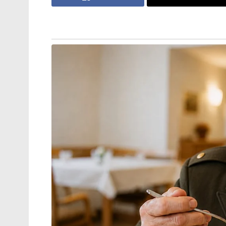
വെള്ളി
സുബ്രഹ്മണ്യം ബദരീനാഥ് കളത്തിലിറങ്ങ
ഇറങ്ങുന്നത്. ടീമിനൊപ്പമുള്ള കാലയളവിൽ 
നേടിയിട്ടുണ്ട്. മുൻ നായകനും ഇതിഹാസ
ഇറങ്ങുന്നത്.
ഡഗ് ബോളിംഗർ, ഷദാബ് ജകാതി, ആർ അശ്വി
ശർമ്മ എന്നിവരുൾപ്പെടെ ശക്തമായ ബൗളിംഗ്
മുരളീധരനാണ് ടീമിന്റെ ഇംപാക്ട് പ്ലെയർ. ചെന
ലീഗിലെ ഏറ്റവും മികച്ച ഓൾ റൗണ്ടർമാരി
ഒഴിവാക്കിയത് ഏവർക്കും ഷോക്കായി.
സുരേഷ് റെയ്‌നയുടെ എക്കാലത്തെയും മിക
മൈക്കൽ ഹസി, ആൽബി മോർക്കൽ, ഡഗ് ബോള
ബദരീനാഥ്, രവീന്ദ്ര ജഡേജ, ഷദാബ് ജകാത