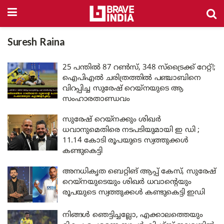
Suresh Raina
25 പന്തിൽ 87 റൺസ്, 348 സ്ട്രൈക്ക് റേറ്റ്!;
ഐപിഎൽ ചരിത്രത്തിൽ പഞ്ചാബിനെ
വിറപ്പിച്ച സുരേഷ് റെയ്‌നയുടെ ആ
സംഹാരതാണ്ഡവം
സുരേഷ് റെയ്‌നക്കും ശിഖർ
ധവാനുമെതിരെ നടപടിയുമായി ഇ ഡി ;
11.14 കോടി രൂപയുടെ സ്വത്തുക്കൾ
കണ്ടുകെട്ടി
അനധികൃത ബെറ്റിങ് ആപ്പ് കേസ്, സുരേഷ്
റെയ്‌നയുടെയും ശിഖർ ധവാന്റെയും
രൂപയുടെ സ്വത്തുക്കൾ കണ്ടുകെട്ടി ഇഡി
നിങ്ങൾ ഞെട്ടിച്ചല്ലോ, എക്കാലത്തെയും