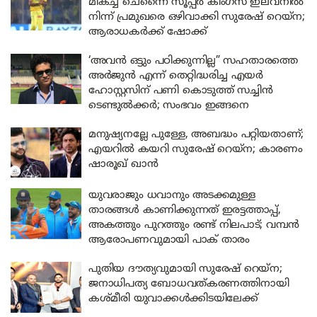
മികച്ച ചെന്നൈ സൂപ്പർ കിംഗ്‌സ് ഇലവനിൽ
നിന്ന് പ്രമുഖരെ ഒഴിവാക്കി സുരേഷ് റെയ്ന;
ആരാധകർക്ക് ഷോക്ക്
‘അവൻ ഒട്ടും പഠിക്കുന്നില്ല” സഹതാരത്തെ
അർജുൻ എന്ന് തെറ്റിദ്ധരിച്ച എയർ
ഹോസ്റ്റസിന് പണി കൊടുത്ത് സച്ചിൻ
ടെണ്ടുൽക്കർ; സംഭവം ഇങ്ങനെ
മനുഷ്യനല്ലേ പുള്ളേ, അബദ്ധം പറ്റിയതാണ്;
എയറിൽ കയറി സുരേഷ് റെയ്ന; കാരണം
ഷാരൂഖ് ഖാൻ
യുവരാജും ധവാനും അടക്കമുള്ള
താരങ്ങൾ കാണിക്കുന്നത് ഇരട്ടത്താപ്പ്,
അകത്തും പുറത്തും രണ്ട് നിലപാട്; വമ്പൻ
ആരോപണവുമായി പാക് താരം
പുതിയ ദൗത്യവുമായി സുരേഷ് റെയ്ന;
ജനാധിപത്യ ബോധവത്കരണത്തിനായി
കശ്മീരി യുവാക്കൾക്കിടയിലേക്ക്