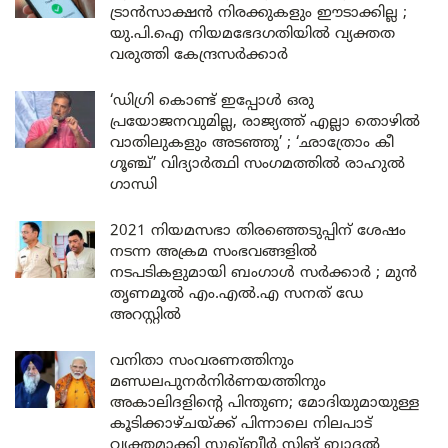
ട്രാൻസാക്ഷൻ നിരക്കുകളും ഈടാക്കില്ല ;
യു.പി.ഐ നിയമഭേദഗതിയിൽ വ്യക്തത
വരുത്തി കേന്ദ്രസർക്കാർ
‘ഡിഗ്രി കൊണ്ട് ഇപ്പോൾ ഒരു
പ്രയോജനവുമില്ല, രാജ്യത്ത് എല്ലാ തൊഴിൽ
വാതിലുകളും അടഞ്ഞു’ ; ‘ഛാത്രോം കീ
ഗൂഞ്ച്’ വിദ്യാർത്ഥി സംഗമത്തിൽ രാഹുൽ
ഗാന്ധി
2021 നിയമസഭാ തിരഞ്ഞെടുപ്പിന് ശേഷം
നടന്ന അക്രമ സംഭവങ്ങളിൽ
നടപടികളുമായി ബംഗാൾ സർക്കാർ ; മുൻ
തൃണമൂൽ എം.എൽ.എ സനത് ഡേ
അറസ്റ്റിൽ
വനിതാ സംവരണത്തിനും
മണ്ഡലപുനർനിർണയത്തിനും
അകാലിദളിന്റെ പിന്തുണ; മോദിയുമായുള്ള
കൂടിക്കാഴ്ചയ്ക്ക് പിന്നാലെ നിലപാട്
വ്യക്തമാക്കി സുഖ്ബീർ സിങ് ബാദൽ