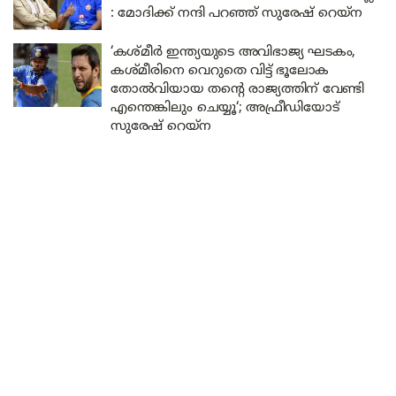
: മോദിക്ക് നന്ദി പറഞ്ഞ് സുരേഷ് റെയ്‌ന
‘കശ്മീർ ഇന്ത്യയുടെ അവിഭാജ്യ ഘടകം,
കശ്മീരിനെ വെറുതെ വിട്ട് ഭൂലോക
തോൽവിയായ തന്റെ രാജ്യത്തിന് വേണ്ടി
എന്തെങ്കിലും ചെയ്യൂ‘; അഫ്രീഡിയോട്
സുരേഷ് റെയ്ന