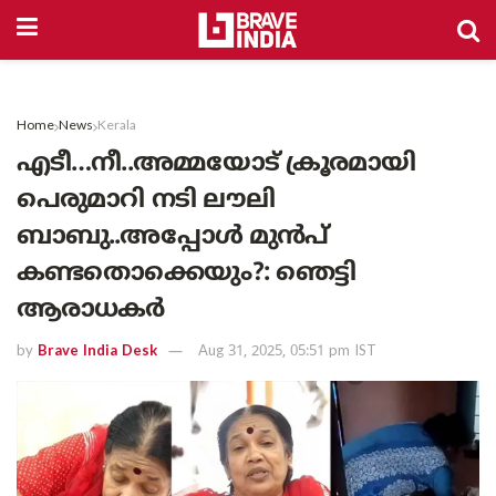
Home
News
Kerala
എടീ…നീ..അമ്മയോട് ക്രൂരമായി
പെരുമാറി നടി ലൗലി
ബാബു..അപ്പോൾ മുൻപ്
കണ്ടതൊക്കെയും?: ഞെട്ടി
ആരാധകർ
by
Brave India Desk
Aug 31, 2025, 05:51 pm IST