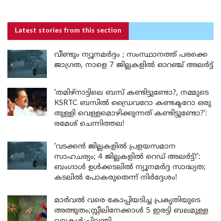
Latest stories
from this section
വീണ്ടും ന്യൂനമർദ്ദം ; സംസ്ഥാനത്ത് പരക്കെ
ജാഗ്രത, നാളെ 7 ജില്ലകളിൽ ഓറഞ്ച് അലർട്ട്
‘തമിഴ്‌നാട്ടിലെ ബസ് കണ്ടിട്ടുണ്ടോ?, നമ്മുടെ
KSRTC ബസിൽ ഡ്രൈവറോ കണ്ടക്ടറോ ഒരു
തുള്ളി വെള്ളമൊഴിക്കുന്നത് കണ്ടിട്ടുണ്ടോ?’:
രമേശ് ചെന്നിത്തല!
‘വടക്കൻ ജില്ലകളിൽ പ്രളയസമാന
സാഹചര്യം; 4 ജില്ലകളിൽ റെഡ് അലർട്ട്!’:
ബംഗാൾ ഉൾക്കടലിൽ ന്യൂനമർദ്ദ സാദ്ധ്യത;
കടലിൽ പോകരുതെന്ന് നിർദ്ദേശം!
മാർവൽ വരെ കോപ്പിയടിച്ച പ്രകൃതിയുടെ
അത്ഭുതം;സ്റ്റീലിനേക്കാൾ 5 ഇരട്ടി ബലമുള്ള