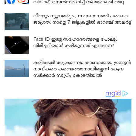
വിലക്ക്; സെൻസർഷിപ്പ് ശക്തമാക്കി മെറ്റ
വീണ്ടും ന്യൂനമർദ്ദം ; സംസ്ഥാനത്ത് പരക്കെ
ജാഗ്രത, നാളെ 7 ജില്ലകളിൽ ഓറഞ്ച് അലർട്ട്
Face ID ഇരട്ട സഹോദരങ്ങളെ പോലും
തിരിച്ചറിയാൻ കഴിയുന്നത് എങ്ങനെ?
കരിങ്കടൽ ആക്രമണം: കാണാതായ ഇന്ത്യൻ
നാവികരെ കണ്ടെത്താനായില്ലെന്ന് കേന്ദ്ര
സർക്കാർ സുപ്രീം കോടതിയിൽ