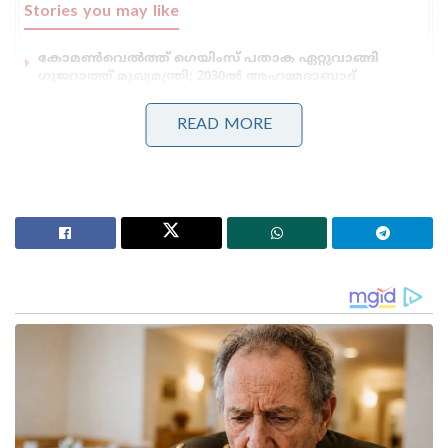
Stories you may like
കോമൺവെൽത്ത് ഗെയിംസ് പതാക ഏറ്റുവാങ്ങി
ഗുജറാത്ത് മുഖ്യമന്ത്രി; 2030ൽ അഹമ്മദാബാദ്
വേദിയാകും
ഗ്ലാസ്‌ഗോയിൽ ഇന്ത്യൻ ബോക്സിങ് കരുത്ത്:
READ MORE
പ്രിയക്കും സാക്ഷിക്കും അരുന്ധതിക്കും സ്വർണം;
ലവ്‌ലിനയ്ക്ക് വെള്ളി
പട്ടികയിൽ ഡിവില്ലിയേഴ്‌സ് തന്റെ പേര് വന്നപ്പോൾ
രണ്ടാം സ്ഥാനം നൽകി. റിക്കി പോണ്ടിംഗ് മൂന്നാം
സ്ഥാനത്തും ഹാഷിം അംല അഞ്ചാം സ്ഥാനത്തും
കുമാർ സംഗക്കാര എട്ടാം സ്ഥാനത്തും ബാബർ അസം
ഒമ്പതാം സ്ഥാനത്തും ഡേവിഡ് വാർണർ പത്താം
സ്ഥാനത്തും നിൽക്കുന്നതാണ് ഡിവില്ലേഴ്സിന്റെ പട്ടിക.
എന്തായാലും അദ്ദേഹം റാങ്കിങ് നൽകിയതിൽ
കോഹ്‌ലി, രോഹിത്, ബാബർ തുടങ്ങിയ താരങ്ങളാണ്