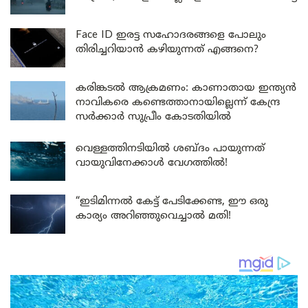
Face ID ഇരട്ട സഹോദരങ്ങളെ പോലും
തിരിച്ചറിയാൻ കഴിയുന്നത് എങ്ങനെ?
കരിങ്കടൽ ആക്രമണം: കാണാതായ ഇന്ത്യൻ
നാവികരെ കണ്ടെത്താനായില്ലെന്ന് കേന്ദ്ര
സർക്കാർ സുപ്രീം കോടതിയിൽ
വെള്ളത്തിനടിയിൽ ശബ്ദം പായുന്നത്
വായുവിനേക്കാൾ വേഗത്തിൽ!
“ഇടിമിന്നൽ കേട്ട് പേടിക്കേണ്ട, ഈ ഒരു
കാര്യം അറിഞ്ഞുവെച്ചാൽ മതി!