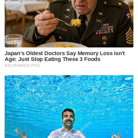
ഏകദിനത്തിൽ നിലവിൽ കളിക്കുന്നത്.
Tags:
rohit sharma
virat kohli
MS Dhoni
sachin tendulkar
AB de Villiers