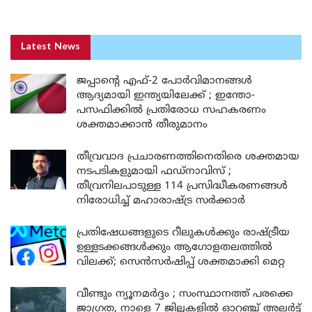
Latest News
ജപ്പാന്റെ എഫ്-2 പോർവിമാനങ്ങൾ
ആദ്യമായി ഇന്ത്യയിലേക്ക് ; ഇന്തോ-
പസഫിക്കിൽ പ്രതിരോധ സഹകരണം
ശക്തമാക്കാൻ തീരുമാനം
തീവ്രവാദ പ്രചാരണത്തിനെതിരെ ശക്തമായ
നടപടികളുമായി ഫഡ്നാവിസ് ;
തീവ്രനിലപാടുള്ള 114 പ്രസിദ്ധീകരണങ്ങൾ
നിരോധിച്ച് മഹാരാഷ്ട്ര സർക്കാർ
പ്രതിഷേധങ്ങളുടെ റീലുകൾക്കും രാഷ്ട്രീയ
ഉള്ളടക്കങ്ങൾക്കും ആഗോളതലത്തിൽ
വിലക്ക്; സെൻസർഷിപ്പ് ശക്തമാക്കി മെറ്റ
വീണ്ടും ന്യൂനമർദ്ദം ; സംസ്ഥാനത്ത് പരക്കെ
ജാഗ്രത, നാളെ 7 ജില്ലകളിൽ ഓറഞ്ച് അലർട്ട്