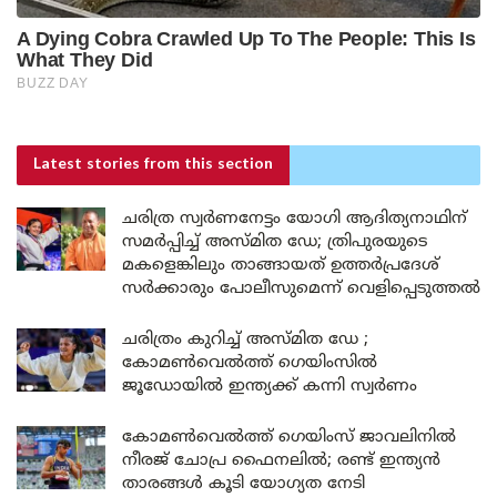
Latest stories
from this section
ചരിത്ര സ്വർണനേട്ടം യോഗി ആദിത്യനാഥിന്
സമർപ്പിച്ച് അസ്മിത ഡേ; ത്രിപുരയുടെ
മകളെങ്കിലും താങ്ങായത് ഉത്തർപ്രദേശ്
സർക്കാരും പോലീസുമെന്ന് വെളിപ്പെടുത്തൽ
ചരിത്രം കുറിച്ച് അസ്മിത ഡേ ;
കോമൺവെൽത്ത് ഗെയിംസിൽ
ജൂഡോയിൽ ഇന്ത്യക്ക് കന്നി സ്വർണം
കോമൺവെൽത്ത് ഗെയിംസ് ജാവലിനിൽ
നീരജ് ചോപ്ര ഫൈനലിൽ; രണ്ട് ഇന്ത്യൻ
താരങ്ങൾ കൂടി യോഗ്യത നേടി