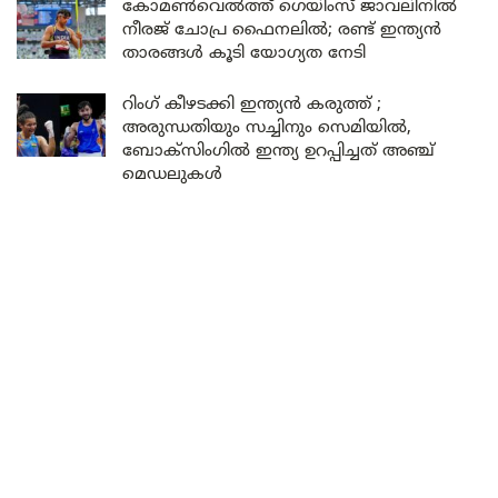
കോമൺവെൽത്ത് ഗെയിംസ് ജാവലിനിൽ
നീരജ് ചോപ്ര ഫൈനലിൽ; രണ്ട് ഇന്ത്യൻ
താരങ്ങൾ കൂടി യോഗ്യത നേടി
റിംഗ് കീഴടക്കി ഇന്ത്യൻ കരുത്ത് ;
അരുന്ധതിയും സച്ചിനും സെമിയിൽ,
ബോക്സിംഗിൽ ഇന്ത്യ ഉറപ്പിച്ചത് അഞ്ച്
മെഡലുകൾ