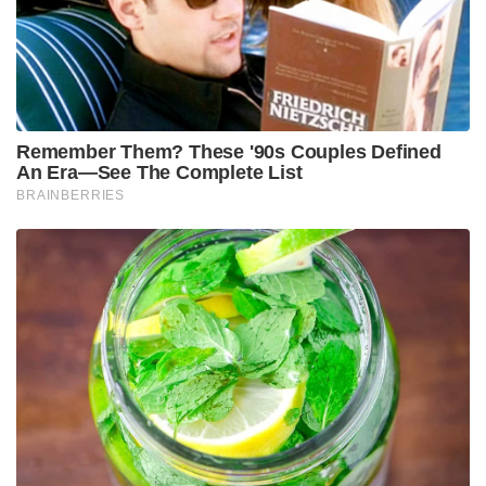
കൂടി കൂട്ടിച്ചേർത്തു.
ഈ മറുപടി കേട്ട അലൻ ഡൊണാൾഡ്
അക്ഷരാർത്ഥത്തിൽ ഒന്ന് ഞെട്ടിപ്പോയി. സച്ചിന്റെ ഈ
‘മാസ്റ്റർ സ്ട്രോക്ക്’ കാരണം പിന്നീട് ഡൊണാൾഡ്
സ്ലെഡ്ജിംഗ് നിർത്തിവെക്കുകയും അമ്പരപ്പോടെ
മടങ്ങിപ്പോവുകയും ചെയ്തു എന്ന് സച്ചിൻ പറയുന്നു.
സച്ചിനും ദൊഡ്ഡ ഗണേഷും തമ്മിലുള്ള ഈ പഴയ
സൗഹൃദവും രസകരമായ സംഭവവും ഇന്നും
ആരാധകർക്കിടയിൽ ചർച്ചയാകാറുണ്ട്
Tags:
bcci
indian cricket
SACHIN TENDULJAR
ALAMN DONALD