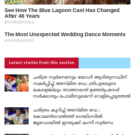
Latest stories
from this section
ചരിത്ര സ്വർണനേട്ടം യോഗി ആദിത്യനാഥിന്
സമർപ്പിച്ച് അസ്മിത ഡേ; ത്രിപുരയുടെ
മകളെങ്കിലും താങ്ങായത് ഉത്തർപ്രദേശ്
സർക്കാരും പോലീസുമെന്ന് വെളിപ്പെടുത്തൽ
ചരിത്രം കുറിച്ച് അസ്മിത ഡേ ;
കോമൺവെൽത്ത് ഗെയിംസിൽ
ജൂഡോയിൽ ഇന്ത്യക്ക് കന്നി സ്വർണം