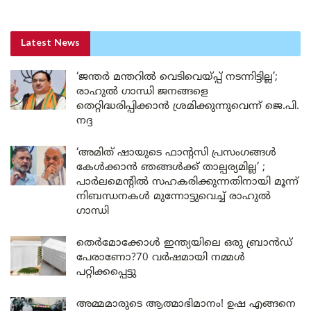
Latest News
‘ജന്തർ മന്തറിൽ വെടിവെയ്പ്പ് നടന്നിട്ടില്ല’;
രാഹുൽ ഗാന്ധി ജനങ്ങളെ
തെറ്റിദ്ധരിപ്പിക്കാൻ ശ്രമിക്കുന്നുവെന്ന് ജെ.പി.
നദ്ദ
‘അമിത് ഷായുടെ ഫാന്റസി പ്രസംഗങ്ങൾ
കേൾക്കാൻ ഞങ്ങൾക്ക് താല്പര്യമില്ല’ ;
പാർലമെന്റിൽ സഹകരിക്കുന്നതിനായി മൂന്ന്
നിബന്ധനകൾ മുന്നോട്ടുവെച്ച് രാഹുൽ
ഗാന്ധി
തെർമോക്കോൾ ഇന്ത്യയിലെ ഒരു ബ്രാൻഡ്
പേരാണോ?70 വർഷമായി നമ്മൾ
പറ്റിക്കപ്പെട്ടു
അമ്മമാരുടെ ആത്മാഭിമാനം! ഉഷ എങ്ങനെ