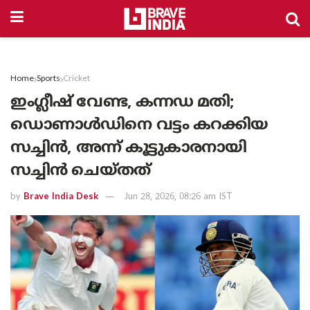
Home
Sports
Cricket
ഇംഗ്ലീഷ് വേണ്ട, കന്നഡ മതി;
ഡൊണാൾഡിനെ വട്ടം കറക്കിയ
സച്ചിൻ, അന്ന് കൂട്ടുകാരനായി
സച്ചിൻ ചെയ്തത്
by
Brave India Desk
Jun 28, 2026, 08:26 am IST