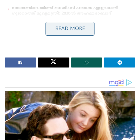
കോമൺവെൽത്ത് ഗെയിംസ് പതാക ഏറ്റുവാങ്ങി
ഗുജറാത്ത് മുഖ്യമന്ത്രി; 2030ൽ അഹമ്മദാബാദ്
വേദിയാകും
ഗ്ലാസ്‌ഗോയിൽ ഇന്ത്യൻ ബോക്സിങ് കരുത്ത്:
READ MORE
പ്രിയക്കും സാക്ഷിക്കും അരുന്ധതിക്കും സ്വർണം;
ലവ്‌ലിനയ്ക്ക് വെള്ളി
ഇതുകണ്ട സച്ചിൻ, ഡൊണാൾഡിന്റെ അടുത്തേക്ക്
ചെന്ന് ശാന്തമായി ഇങ്ങനെ പറഞ്ഞു: “അലൻ, നീ
അവനോട് എന്തെങ്കിലും പറയാൻ
ആഗ്രഹിക്കുന്നുണ്ടെങ്കിൽ അത് ആദ്യം എന്നോട് പറയു.
അവന് ഇംഗ്ലീഷ് അറിയില്ല, അവന് സ്വന്തം മാതൃഭാഷ
മാത്രമേ അറിയൂ”.
തുടർന്ന് സച്ചിൻ തമാശരൂപേണ, “എനിക്ക് തന്നെ
അവനോട് സംസാരിക്കാൻ ബുദ്ധിമുട്ടാണ്. നിനക്ക്
അവനെ ശല്യം ചെയ്യണമെന്നുണ്ടെങ്കിൽ കന്നഡയിൽ
സംസാരിക്കൂ, എങ്കിൽ അവന് മനസ്സിലാകും” എന്ന്