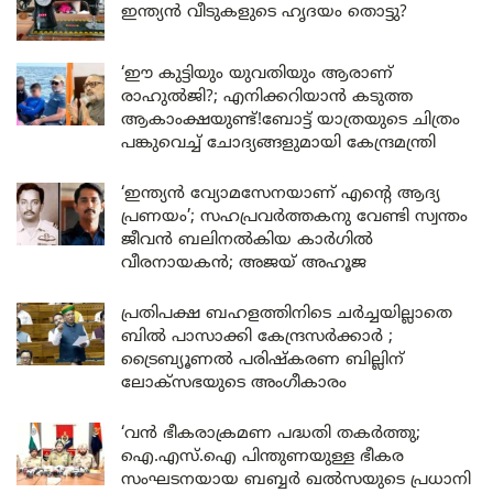
ഇന്ത്യൻ വീടുകളുടെ ഹൃദയം തൊട്ടു?
‘ഈ കുട്ടിയും യുവതിയും ആരാണ്
രാഹുൽജി?; എനിക്കറിയാൻ കടുത്ത
ആകാംക്ഷയുണ്ട്!ബോട്ട് യാത്രയുടെ ചിത്രം
പങ്കുവെച്ച് ചോദ്യങ്ങളുമായി കേന്ദ്രമന്ത്രി
‘ഇന്ത്യൻ വ്യോമസേനയാണ് എന്റെ ആദ്യ
പ്രണയം’; സഹപ്രവർത്തകനു വേണ്ടി സ്വന്തം
ജീവൻ ബലിനൽകിയ കാർഗിൽ
വീരനായകൻ; അജയ് അഹൂജ
പ്രതിപക്ഷ ബഹളത്തിനിടെ ചർച്ചയില്ലാതെ
ബിൽ പാസാക്കി കേന്ദ്രസർക്കാർ ;
ട്രൈബ്യൂണൽ പരിഷ്കരണ ബില്ലിന്
ലോക്‌സഭയുടെ അംഗീകാരം
‘വൻ ഭീകരാക്രമണ പദ്ധതി തകർത്തു;
ഐ.എസ്.ഐ പിന്തുണയുള്ള ഭീകര
സംഘടനയായ ബബ്ബർ ഖൽസയുടെ പ്രധാനി