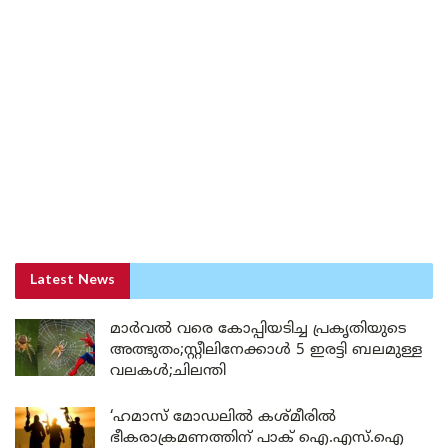
Latest News
മാർവൽ വരെ കോപ്പിയടിച്ച പ്രകൃതിയുടെ
അത്ഭുതം;സ്റ്റീലിനേക്കാൾ 5 ഇരട്ടി ബലമുള്ള
വലകൾ;ചിലന്തി
‘ഹമാസ് മോഡലിൽ കശ്മീരിൽ
ഭീകരാക്രമണത്തിന് പാക് ഐ.എസ്.ഐ