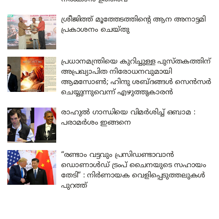
ശ്രീജിത്ത് മൂത്തേടത്തിന്റെ ആന അനാട്ടമി
പ്രകാശനം ചെയ്തു
പ്രധാനമന്ത്രിയെ കുറിച്ചുള്ള പുസ്തകത്തിന്
അപ്രഖ്യാപിത നിരോധനവുമായി
ആമസോൺ; ഹിന്ദു ശബ്ദങ്ങൾ സെൻസർ
ചെയ്യുന്നുവെന്ന് എഴുത്തുകാരൻ
രാഹുൽ ഗാന്ധിയെ വിമർശിച്ച് ഒബാമ :
പരാമർശം ഇങ്ങനെ
“രണ്ടാം വട്ടവും പ്രസിഡണ്ടാവാൻ
ഡൊണാൾഡ് ട്രംപ് ചൈനയുടെ സഹായം
തേടി” : നിർണായക വെളിപ്പെടുത്തലുകൾ
പുറത്ത്