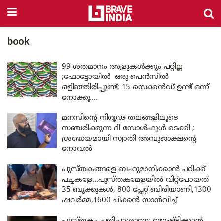
book
99 ശതമാനം ആളുകൾക്കും പറ്റില്ല
;ഫോട്ടോയിൽ ഒരു പെൻസിൽ
ഒളിഞ്ഞിരിപ്പുണ്ട്; 15 സെക്കൻഡ് ഉണ്ട് ഒന്ന്
നോക്കൂ….
മനസിന്റെ നിഗൂഢ തലങ്ങളിലൂടെ
സഞ്ചരിക്കുന്ന ദി സോൾഫുൾ ടെക്കി ;
ശ്രദ്ധേയമായി സ്വാതി അമ്പുജാക്ഷന്റെ
നോവൽ
പുസ്തകങ്ങളെ ബഹുമാനിക്കാൻ പഠിക്ക്
പച്ചകളേ…പുസ്തകമേളയിൽ വിറ്റ്‌പോയത്
35 ബുക്കുകൾ, 800 പ്ലേറ്റ് ബിരിയാണി,1300
ഷവർമ്മ,1600 ചിക്കൻ സാൻവിച്ച്
പുസ്തകം ചതിച്ചാശാനേ; മോഷ്ടിക്കാൻ