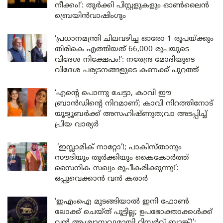
നീക്കം!’: തുർക്കി പിസ്റ്റളുകളും ഓൺലൈൻ
ബ്രെയിൻവാഷിംഗും
‘പ്രധാനമന്ത്രി ചിലവഴിച്ച ഓരോ 1 രൂപയ്ക്കും
തിരികെ എത്തിയത് 66,000 രൂപയുടെ
വിദേശ നിക്ഷേപം!’: നരേന്ദ്ര മോദിയുടെ
വിദേശ പര്യടനങ്ങളുടെ കണക്ക് പുറത്ത്
‘എന്റെ പൊന്നു ചേട്ടാ, കാവി ഈ
ബ്രാൻഡിന്റെ നിറമാണ്; കാവി നിറത്തിനോട്
യൂട്യൂബർക്ക് അസഹിഷ്ണുത;വാ അടപ്പിച്ച്
പ്രിയ വാര്യർ
‘ഇസ്ലാമിക് നാറ്റോ’!; പാകിസ്താനും
സൗദിയും തുർക്കിയും കൈകോർത്ത്
സൈനിക സഖ്യം രൂപീകരിക്കുന്നു!’:
ഒപ്പുവെക്കാൻ വൻ കരാർ
‘ഇഎംഐ മുടങ്ങിയാൽ ഇനി ഫോൺ
ലോക്ക് ചെയ്ത് പൂട്ടില്ല; ഉപഭോക്താക്കൾക്ക്
വൻ ആശ്വാസവുമായി റിസർവ് ബാങ്ക്!’: