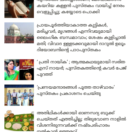
കയറിയ കള്ളൻ പുസ്തകം വായിച്ച് നേരം
വെളുപ്പിച്ചു; കയ്യോടെ പൊക്കി
പ്രായപൂർത്തിയാകാത്ത കുട്ടികൾ,
മരിച്ചവർ, മൃഗങ്ങൾ എന്നിവയുമായി
ലൈംഗിക ബന്ധമാവാം; ശേഷം കുളിച്ചാൽ
മതി; വിവാദ ഉള്ളടക്കവുമായി ദാറുൽ ഉലൂം
ദിയോബന്ദിന്റെ പാഠപുസ്തകം
‘ പ്രതി നായിക’ ; ആത്മകഥയുമായി സരിത
എസ് നായർ; പുസ്തകത്തിന്റെ കവർ പേജ്
പുറത്ത്
‘പ്രണയമന്ദാരങ്ങൾ പൂത്ത താഴ്‌വാരം’
പുസ്തകം പ്രകാശനം ചെയ്തു
അതിഥികൾക്കായി ഓണസദ്യ ബുക്ക്
ചെയ്തത് എത്തിച്ചില്ല; തിരുവോണ നാളിൽ
വിശന്നിരുന്നവർക്ക് നഷ്ടപരിഹാരം
നൽകാൻ ഉത്തരവ്