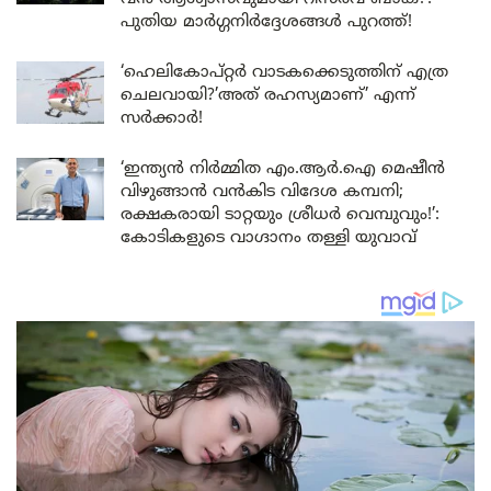
പുതിയ മാർഗ്ഗനിർദ്ദേശങ്ങൾ പുറത്ത്!
‘ഹെലികോപ്റ്റർ വാടകക്കെടുത്തിന് എത്ര
ചെലവായി?’അത് രഹസ്യമാണ്’ എന്ന്
സർക്കാർ!
‘ഇന്ത്യൻ നിർമ്മിത എം.ആർ.ഐ മെഷീൻ
വിഴുങ്ങാൻ വൻകിട വിദേശ കമ്പനി;
രക്ഷകരായി ടാറ്റയും ശ്രീധർ വെമ്പുവും!’:
കോടികളുടെ വാഗ്ദാനം തള്ളി യുവാവ്