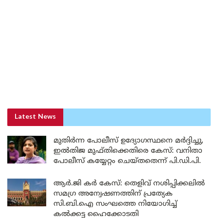
Latest News
മുതിർന്ന പോലീസ് ഉദ്യോഗസ്ഥനെ മർദ്ദിച്ചു,
ഇൽതിജ മുഫ്തിക്കെതിരെ കേസ്: വനിതാ
പോലീസ് കയ്യേറ്റം ചെയ്തതെന്ന് പി.ഡി.പി.
ആർ.ജി കർ കേസ്: തെളിവ് നശിപ്പിക്കലിൽ
സമഗ്ര അന്വേഷണത്തിന് പ്രത്യേക
സി.ബി.ഐ സംഘത്തെ നിയോഗിച്ച്
കൽക്കട്ട ഹൈക്കോടതി