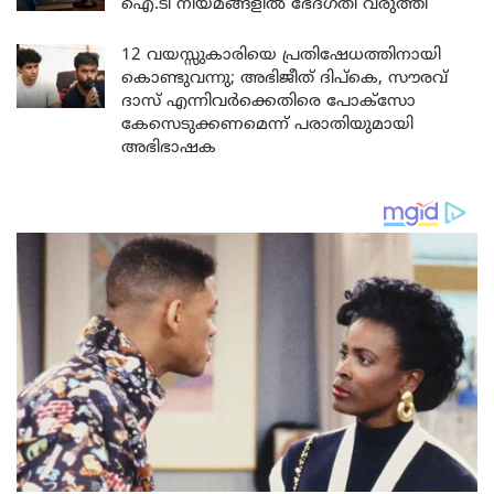
ഐ.ടി നിയമങ്ങളിൽ ഭേദഗതി വരുത്തി
12 വയസ്സുകാരിയെ പ്രതിഷേധത്തിനായി
കൊണ്ടുവന്നു; അഭിജീത് ദിപ്കെ, സൗരവ്
ദാസ് എന്നിവർക്കെതിരെ പോക്സോ
കേസെടുക്കണമെന്ന് പരാതിയുമായി
അഭിഭാഷക