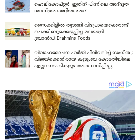
ഹെലികോപ്റ്റര്‍! ഇതിന് പിന്നിലെ അദ്ഭുത
ശാസ്ത്രം അറിയാമോ?
സൈക്കിളിൽ തുടങ്ങി വിപ്രോയെക്കൊണ്ട്
ചെക്ക് ബുക്കെടുപ്പിച്ച മലയാളി
ബ്രാൻഡ്!Brahmins Foods
വിവാഹമോചന ഹർജി പിൻവലിച്ച് സംഗീത ;
വിജയ്ക്കെതിരായ കുടുംബ കോടതിയിലെ
എല്ലാ നടപടികളും അവസാനിപ്പിച്ചു