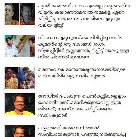
പ്യാരി കോമഡി കഥാപാത്രമല്ല ഒരു ചെറിയ
വില്ലൻ, കല്യാണരാമനിൽ നമ്മളെ ഏറെ
ചിരിപ്പിച്ച ആ രംഗം പടത്തിലെ ഏറ്റവും
വലിയ ട്വിസ്റ്റ്
നിങ്ങളെ ഏറ്റവുമധികം ചിരിപ്പിച്ച സലിം
കുമാറിന്റെ ആ കോമഡി രംഗം
സ്‌ക്രിപ്പിറ്റിൽ ഇല്ലാത്തത്, റിപ്പീറ്റ് വാല്യൂ ഉള്ള
സീൻ പിറന്നത് ഇങ്ങനെ
മരണംവരെ മാതാഅമൃതാനന്ദമയിയുടെ
മകനായിരിക്കും; സലിം കുമാർ
റോഡിൽ പോകുന്ന പെണ്‍കുട്ടികളെല്ലാം
ഫോണിലാണ്..മോദിക്കുണ്ടാവില്ല ഇത്ര
തിരക്ക്’; സംസ്കാരം പഠിപ്പിക്കണം
:സലിംകുമാര്‍
പച്ചത്തെറിയാണെന്ന് ഞാൻ
സംവിധായകനോട് പറഞ്ഞു;നിർബന്ധിച്ച്