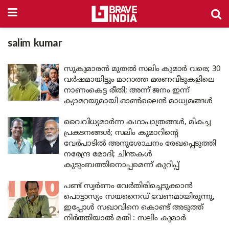
salim kumar
സുകുമാരൻ മുതൽ സലിം കുമാർ വരെ; 30
വർഷമായിട്ടും മാറാത്ത മരണവീടുകളിലെ
നാണംകെട്ട രീതി; അന്ന് ജനം ഇന്ന്
ക്യാമറയുമായി ഓൺലൈൻ മാധ്യമങ്ങൾ
വൈവിധ്യമാർന്ന കഥാപാത്രങ്ങൾ, മികച്ച
പ്രകടനങ്ങൾ; സലിം കുമാറിന്റെ
വേർപാടിൽ അനുശോചനം രേഖപ്പെടുത്തി
നരേന്ദ്ര മോദി; ചിന്തകൾ
കുടുംബത്തിനൊപ്പമെന്ന് കുറിപ്പ്
പണ്ട് സ്വർണം വേർതിരിച്ചെടുക്കാൻ
പൊട്ടാസ്യം സയനൈഡ് വേണമായിരുന്നു,
ഇപ്പോൾ സഖാവിനെ കൊണ്ട് അടുത്ത്
നിർത്തിയാൽ മതി : സലിം കുമാർ