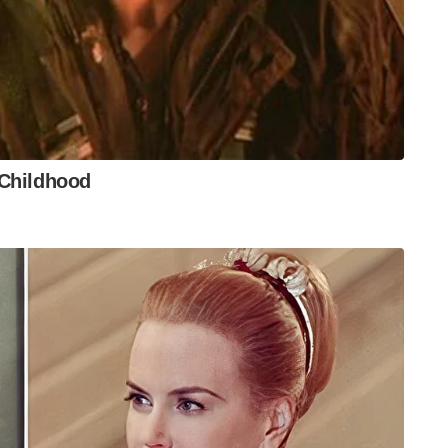
സലാം പറഞ്ഞ് BJP യിൽ അണിനിരക്കുന്നത്.
ഷെ ആടിനെ പട്ടിയാക്കരുത്.
സിഡണ്ടിന്റെ പ്രസ്താവന തോടൊപ്പം ചേർക്കുന്നു.
/posts/3272061436224839