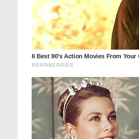
CPM ൽ പെട്ട ആയിരങ്ങളാണ് പാർട്ടിയോട് 
വേവലാതി കാണും. അതു മനസ്സിലാക്കാം. പക്
ഈ സംഭവവുമായി ബന്ധപ്പെട്ട് BJP ജില്ലാ പ്ര
https://www.facebook.com/sadanandan.master
Tags:
murder
cpim
Sadanandan Master
BJP