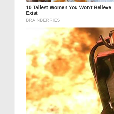
തിരിച്ചു പോയി. ഇന്നലെ രാത്രി സർവസ
ചിറ്റിലങ്ങാട്ടെത്തി. ഇത്തരമൊരു നീക്കം നേര
വേണം അനുമാനിക്കാൻ. അവർ പ്രതിരോധിച്ചു
ആരോപിക്കപ്പെട്ടവർ ആരും RSS പ്രവർത്തക
കക്ഷികളുമായി ബന്ധം പുലർത്തുന്നവരുണ്ട് 
കൈരളി ചാനലും ആവർത്തിച്ചു പറയുന്ന നന
ഗുണ്ടയായിരുന്നു. RSS – BJP പ്രവർത്തക
പ്രതിയായിട്ടുണ്ട്. ഇടക്കാലത്ത് ഇയാൾ പാർട്ട
ഭാര്യ, കഴിഞ്ഞ പഞ്ചായത്ത് തെരഞ്ഞെടുപ്പിൽ 
നും BJP ക്കും.
CPM സംസ്ഥാന സെക്രട്ടരിയോട് ചോദിക്കട്ടെ, ചി
സഖാക്കൾ ആ പ്രദേശത്തുകാരല്ല. ദൂരെയുള്ള 
നേരത്ത് ചിറ്റിലങ്ങാട്ട് വന്നു ?
എങ്ങനെ അവിടെ വെച്ച് കൊല്ലപ്പെട്ടു ?
ഇങ്ങനെയൊരു സംഭവം ഇന്നത്തെ സാഹചര്യത്
കരുതുന്നതിൽ എന്തെങ്കിലും തെറ്റുണ്ടോ 
നേതാക്കളുടെയും മക്കളുടെയും മാഫിയാ ബന
കാരണം പാർട്ടി അണികൾ പലയിടത്തും നിരാ