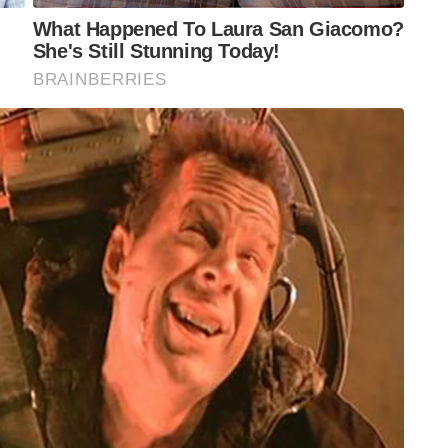
ജ്ജരായി ആക്രമണോത്സുകതയോടെ അവർ വീണ്ടും
ത്തെ അവിടെയുള്ളവർ പ്രതീക്ഷിച്ചിരുന്നുവെന്നു
, അരുതാത്തത് സംഭവിച്ചു. പ്രതികളായി
രല്ല. മാത്രവുമല്ല, അവരിൽ CPM, കോൺ.
താനും. കുത്തിയെന്നു സി.പി.എം നേതാക്കളും
്ദൻ എന്നയാൾ നേരത്തെ അറിയപ്പെടുന്ന CPM
രെ ആക്രമിച്ച നിരവധി കേസുകളിൽ ഇയാൾ
ിയുമായി ഇടഞ്ഞു. മാത്രവുമല്ല, പിന്നീട് ഇയാളുടെ
UDF സ്ഥാനാർത്ഥിയുമായിരുന്നു. എന്നിട്ടും പഴി RSS
റ്റിലങ്ങാട് കൊല്ലപ്പെട്ടതും പരിക്കേറ്റവരുമായ
പുതുശ്ശേരിക്കാരാണ്. അവരെന്തിന് പാതി രാത്രി
തിൽ നിങ്ങൾ ആഗ്രഹിക്കുന്നു എന്നു
? സ്വർണക്കടത്തും ലൈഫ്മിഷൻ അഴിമതിയും
്ധവും വർഗീയ മുതലെടുപ്പും മറ്റു ജീർണതകളും
ശ പൂണ്ട് നിർജീവാവസ്ഥയിലാണ്. തൃശൂർ ജില്ലയിൽ