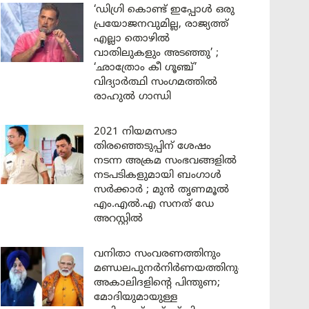
‘ഡിഗ്രി കൊണ്ട് ഇപ്പോൾ ഒരു
പ്രയോജനവുമില്ല, രാജ്യത്ത്
എല്ലാ തൊഴിൽ
വാതിലുകളും അടഞ്ഞു’ ;
‘ഛാത്രോം കീ ഗൂഞ്ച്’
വിദ്യാർത്ഥി സംഗമത്തിൽ
രാഹുൽ ഗാന്ധി
2021 നിയമസഭാ
തിരഞ്ഞെടുപ്പിന് ശേഷം
നടന്ന അക്രമ സംഭവങ്ങളിൽ
നടപടികളുമായി ബംഗാൾ
സർക്കാർ ; മുൻ തൃണമൂൽ
എം.എൽ.എ സനത് ഡേ
അറസ്റ്റിൽ
വനിതാ സംവരണത്തിനും
മണ്ഡലപുനർനിർണയത്തിനും
അകാലിദളിന്റെ പിന്തുണ;
മോദിയുമായുള്ള