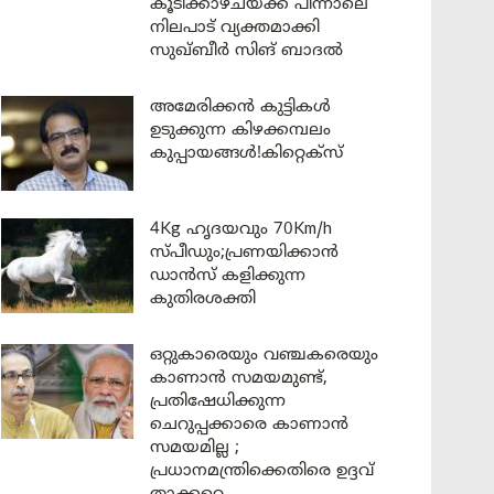
കൂടിക്കാഴ്ചയ്ക്ക് പിന്നാലെ
നിലപാട് വ്യക്തമാക്കി
സുഖ്ബീർ സിങ് ബാദൽ
അമേരിക്കൻ കുട്ടികൾ
ഉടുക്കുന്ന കിഴക്കമ്പലം
കുപ്പായങ്ങൾ!കിറ്റെക്സ്
4Kg ഹൃദയവും 70Km/h
സ്പീഡും;പ്രണയിക്കാൻ
ഡാൻസ് കളിക്കുന്ന
കുതിരശക്തി
ഒറ്റുകാരെയും വഞ്ചകരെയും
കാണാൻ സമയമുണ്ട്,
പ്രതിഷേധിക്കുന്ന
ചെറുപ്പക്കാരെ കാണാൻ
സമയമില്ല ;
പ്രധാനമന്ത്രിക്കെതിരെ ഉദ്ദവ്