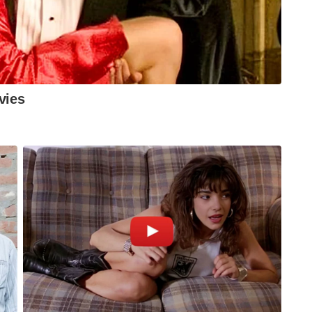
്ക് വിദൂര ബന്ധം പോലുമില്ല.
I സംസ്ഥാന സെക്രട്ടരിയും പതിവുപോലെ
്നു. ‘RSS കൊലക്കത്തി താഴെയിടണ’മെന്നാണ്
 നിർവാഹമില്ലെന്ന് ഖേദപൂർവം അറിയിക്കട്ടെ.
്നവരല്ല. ചിലപ്പോഴൊക്കെ നിങ്ങളുയർത്തിയ
വ വലിച്ചെറിഞ്ഞിട്ടുണ്ട്, താഴെയല്ല, ദൂരേക്കു
ി നടത്തിയ ആശയവിനിമയത്തിൽ നിന്ന്
വെയ്ക്കുകയാണ്…..
 ചിറ്റിലങ്ങാട്. നേരത്തെ ഈ പ്രദേശം CPM
നോടുമൊക്കെ അനുഭാവം പ്രകടിപ്പിക്കുന്ന ചിലർ
ുള്ള പുതുശ്ശേരിയിൽ നിന്ന് ഒരു സാമൂഹ്യ
നേതാക്കൾ ചിറ്റിലങ്ങാടെത്തി.
ായി. ചെറിയ തോതിൽ കയ്യാങ്കളിയും. വന്നവർ