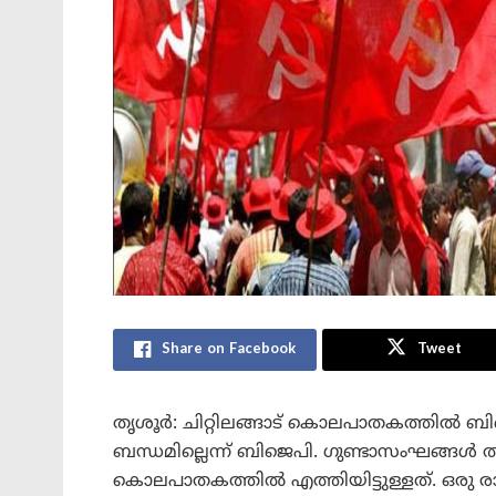
Share on Facebook
Tweet
തൃശൂർ: ചിറ്റിലങ്ങാട് കൊലപാതകത്തി
ബന്ധമില്ലെന്ന് ബിജെപി. ഗുണ്ടാസംഘങ്ങൾ
കൊലപാതകത്തിൽ എത്തിയിട്ടുള്ളത്. ഒരു രാ