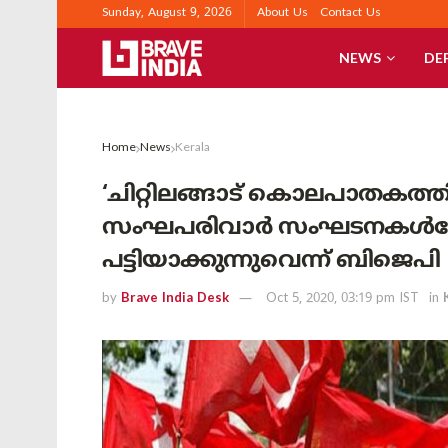
Sunday, August 9, 2026
About Us
Contact Us
NEWS
DE
Home
News
Kerala
‘ചിറ്റിലങ്ങാട് കൊലപാതകത
സംഘപരിവാർ സംഘടനകൾക്കോ
പട്ടിയാക്കുന്നുവെന്ന് ബിജെപി
by
Brave India Desk
Oct 5, 2020, 03:19 pm IST
in