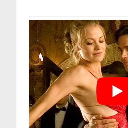
‘ജെൻസികളെ കേൾക്കാൻ
കോൺഗ്രസിന് കഴിഞ്ഞുവോ എന്ന്
സ്വയം പരിശോധിക്കണം;
വിമർശനവുമായി ശശി തരൂർ
ഈ സംഭവത്തിൽ സംഘ, പരിവാർ പ്രവർത്തകർക
സംസ്ഥാന സെക്രട്ടരിയും DYFI സംസ്ഥാന സ
രംഗത്തു വന്നിരിക്കുന്നതെന്നും സദാനന്ദൻ മ
മാസ്റ്റർ കാര്യങ്ങൾ വിശദീകരിച്ചു.
ഫേസ്ബുക്ക്
പോസ്റ്റിന്റെ പൂർണ്ണരൂപം:
കൊലക്കത്തി കയ്യിലില്ല സാർ,
ആടിനെ പട്ടിയാക്കരുത്….
തൃശൂർ കുന്ദംകുളത്തിനടുത്ത് ചിറ്റിലങ്ങാ
കൊല്ലപ്പെട്ടത് ദൗർഭാഗ്യകരമാണ്. മനുഷ്യ 
സമൂഹത്തിനാകെ നഷ്ടമാണ്. പ്രിയപ്പെട്ടവർക