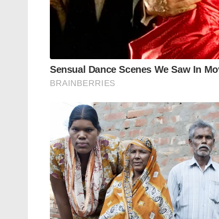
ഈ സാഹചര്യം ഒഴിവാക്കപ്പെടേണ്ടതാണ്.
ഈ സംഭവത്തിൽ സംഘ, പരിവാർ പ്രവർത്തകർക
എന്നാൽ CPM സംസ്ഥാന സെക്രട്ടരിയും DYF
നുണപ്രചാരണവുമായി രംഗത്തു വന്നിരിക്കുന
കോടിയേരിയുടെ ആവശ്യം. അത് പരിഗണിക്കാൻ
കാരണം, അവർ കൊലക്കത്തിയുമായി നടക്കുന
കൊലക്കത്തിയും കൊടുവാളും പിടിച്ചുവാങ്ങി അ
തന്നെ. അത്ര മാത്രം.
എന്താണ് സംഭവിച്ചത് ?
പ്രദേശവാസികളായ കാര്യകർത്താക്കളുമായ
മനസ്സിലാക്കാൻ കഴിഞ്ഞ കാര്യങ്ങൾ പങ്കു 
പാവങ്ങൾ താമസിക്കുന്ന കോളനി പ്രദേശമാണ്
സ്വാധീനമേഖലയായിരുന്നു.
ഇപ്പോഴങ്ങനെയല്ല. BJP യോടും കോൺഗ്രസ്സി
അവിടെയുണ്ട്. ദിവസങ്ങൾക്കു മുമ്പ് അകലെയ
വിരുദ്ധനെയും കൊണ്ട് ചില CPM പ്രാദേശിക 
പ്രദേശവാസികളുമായി ഇവർ വാക്കേറ്റത്തില