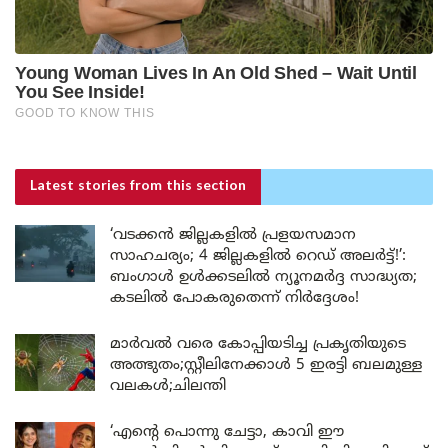
Latest stories
from this section
‘വടക്കൻ ജില്ലകളിൽ പ്രളയസമാന
സാഹചര്യം; 4 ജില്ലകളിൽ റെഡ് അലർട്ട്!’:
ബംഗാൾ ഉൾക്കടലിൽ ന്യൂനമർദ്ദ സാദ്ധ്യത;
കടലിൽ പോകരുതെന്ന് നിർദ്ദേശം!
മാർവൽ വരെ കോപ്പിയടിച്ച പ്രകൃതിയുടെ
അത്ഭുതം;സ്റ്റീലിനേക്കാൾ 5 ഇരട്ടി ബലമുള്ള
വലകൾ;ചിലന്തി
‘എന്റെ പൊന്നു ചേട്ടാ, കാവി ഈ