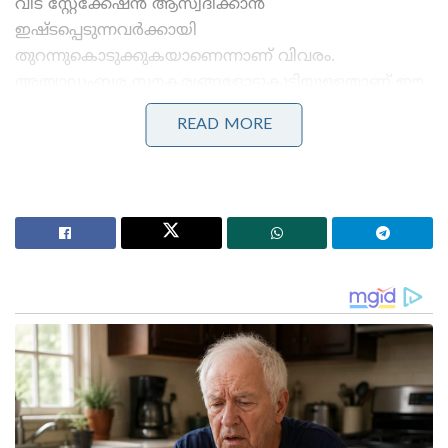
വീട് സ്റ്റേക്കേഷൻ ആസ്വദിക്കാൻ
ഇഷ്ടപ്പെടുന്നവർക്കായി
തുറന്നുകൊടുക്കുകയാണെന്നാണ് വിവരം.
അത്യാഡംബര സൗകര്യങ്ങളോടുകൂടിയുള്ളതാണ് ഈ
വീട്.മമ്മൂട്ടി ഹൗസ്’ കഴിഞ്ഞ ദിവസം മുതലാണ്
READ MORE
അതിഥികള്‍ക്ക് തുറന്നുനല്‍കിയത്. വെക്കേഷന്‍
എക്‌സ്പീരിയന്‍സ് എന്ന ഗ്രൂപ്പാണ് മമ്മൂട്ടിയുടെ
വീട്ടിലെ താമസത്തിന് സൗകര്യമൊരുക്കുന്നത്.
ബോട്ടീക് മോഡലിലാണ് വീട് പുതുക്കി
പണിതിരിക്കുന്നത്. ഇവിടെ സ്റ്റേക്കേഷനായുള്ള
ബുക്കിങ്ങ് തുടങ്ങിക്കഴിഞ്ഞു. . 75000 രൂപയാണ് ഒരു
ദിവസം മമ്മൂട്ടിയുടെ വീട്ടിൽ താമസിക്കാനായുള്ള തുക.
Stories you may like
വിവാഹമോചന ഹർജി പിൻവലിച്ച് സംഗീത ;
വിജയ്ക്കെതിരായ കുടുംബ കോടതിയിലെ എല്ലാ
നടപടികളും അവസാനിപ്പിച്ചു