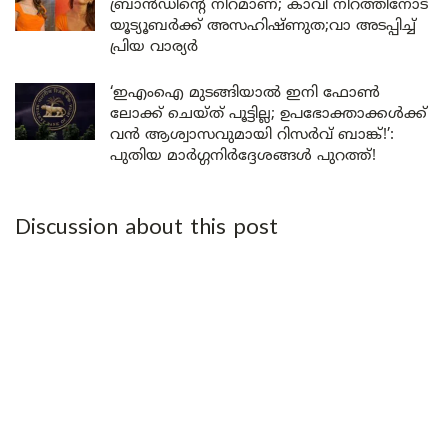
ബ്രാൻഡിന്റെ നിറമാണ്; കാവി നിറത്തിനോട്
യൂട്യൂബർക്ക് അസഹിഷ്ണുത;വാ അടപ്പിച്ച്
പ്രിയ വാര്യർ
‘ഇഎംഐ മുടങ്ങിയാൽ ഇനി ഫോൺ
ലോക്ക് ചെയ്ത് പൂട്ടില്ല; ഉപഭോക്താക്കൾക്ക്
വൻ ആശ്വാസവുമായി റിസർവ് ബാങ്ക്!’:
പുതിയ മാർഗ്ഗനിർദ്ദേശങ്ങൾ പുറത്ത്!
Discussion about this post