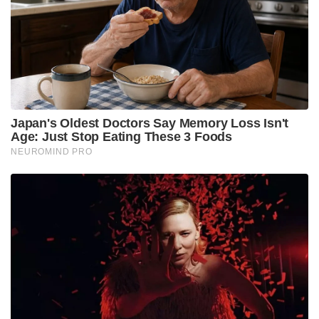
‘തമിഴ്‌നാട്ടിലെ ബസ് കണ്ടിട്ടുണ്ടോ?, നമ്മുടെ KSRTC
ബസിൽ ഡ്രൈവറോ കണ്ടക്ടറോ ഒരു തുള്ളി
വെള്ളമൊഴിക്കുന്നത് കണ്ടിട്ടുണ്ടോ?’: രമേശ്
ചെന്നിത്തല!
നാല് വർഷം മുൻപുവരെ സകുടുംബം മമ്മൂട്ടി
ഇവിടെയാണ് കഴിഞ്ഞിരുന്നത്. പിന്നീട് വൈറ്റില
ജനതയിൽ അംബേലിപ്പാടം റോഡിൽ പുതിയ വീട്
പണിതതോടെ കുടുംബം അങ്ങോട്ടേയ്ക്ക് താമസം
മാറി. പനമ്പിള്ളിയിലെ വീട് റിസോർട്ടാക്കി
മാറ്റിയിരിക്കുകാണ് താരം. ബോട്ടിക് വില്ല
മോഡലിലാണ് വീട് പണിതിരിക്കുന്നത്. ഇവിടെ
സ്റ്റേക്കേഷനുള്ള ബുക്കിംഗ്
ആരംഭിച്ചുകഴിഞ്ഞതായാണ് വിവരം.
Tags:
mammootty
home
cancer rumours