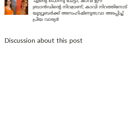
‘എന്റെ പൊന്നു ചേട്ടാ, കാവി ഈ
ബ്രാൻഡിന്റെ നിറമാണ്; കാവി നിറത്തിനോട്
യൂട്യൂബർക്ക് അസഹിഷ്ണുത;വാ അടപ്പിച്ച്
പ്രിയ വാര്യർ
Discussion about this post