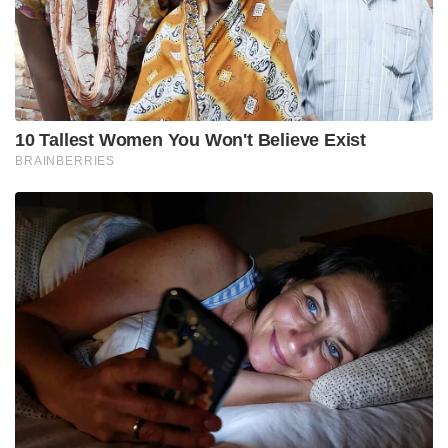
ഇതോടെ മമ്മൂട്ടിക്ക് കാൻസർ ആണെന്നുളള
റിപ്പോർട്ടുകൾ തള്ളി അദ്ദേഹത്തിന്റെ പിആർ ടീം
രംഗത്ത് വന്നു. റംസാൻ വ്രതമെടുക്കുന്നതിന്റെ
ഭാഗമായുളള വിശ്രമത്തിലാണെന്നും മമ്മൂട്ടിയുടെ ടീം
അറിയിച്ചു.
Tags:
mammootty
actress