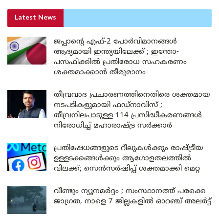
Latest News
ജപ്പാന്റെ എഫ്-2 പോർവിമാനങ്ങൾ
ആദ്യമായി ഇന്ത്യയിലേക്ക് ; ഇന്തോ-
പസഫിക്കിൽ പ്രതിരോധ സഹകരണം
ശക്തമാക്കാൻ തീരുമാനം
തീവ്രവാദ പ്രചാരണത്തിനെതിരെ ശക്തമായ
നടപടികളുമായി ഫഡ്നാവിസ് ;
തീവ്രനിലപാടുള്ള 114 പ്രസിദ്ധീകരണങ്ങൾ
നിരോധിച്ച് മഹാരാഷ്ട്ര സർക്കാർ
പ്രതിഷേധങ്ങളുടെ റീലുകൾക്കും രാഷ്ട്രീയ
ഉള്ളടക്കങ്ങൾക്കും ആഗോളതലത്തിൽ
വിലക്ക്; സെൻസർഷിപ്പ് ശക്തമാക്കി മെറ്റ
വീണ്ടും ന്യൂനമർദ്ദം ; സംസ്ഥാനത്ത് പരക്കെ
ജാഗ്രത, നാളെ 7 ജില്ലകളിൽ ഓറഞ്ച് അലർട്ട്