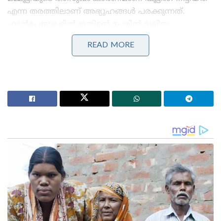
എന്ന തരത്തിലാണ് അഭ്യൂഹങ്ങൾ പരക്കുന്നത്.
ഫാൻപേജുകളിൽ ഇതിന്റെ പേരിൽ വലിയ
പോരുകളും നടക്കുന്നുണ്ട്. മമ്മൂട്ടിയ്ക്ക് ചെറിയ
READ MORE
ശ്വസന പ്രശ്നം മാത്രമാണ് ഉള്ളത് എന്നും വൈകാതെ
തിരിച്ചെത്തും എന്നുമാണ് പലരും സോഷ്യൽ
മീഡിയയിൽ പറയുന്നത്. എന്നാൽ മമ്മൂട്ടിക്ക്
ശ്വാസതടസമുണ്ടായി എന്നും കുടലിൽ കാൻസർ
ആണ് എന്നും വരെ ചിലർ പ്രചരിപ്പിക്കുന്നുണ്ട്. മമ്മൂട്ടി
ചെന്നൈയിലെ ആശുപത്രിയിൽ ചികിത്സയിലാണ്
എന്ന തരത്തിലും വാർത്തകൾ വരുന്നു
Stories you may like
വീണ്ടും ന്യൂനമർദ്ദം ; സംസ്ഥാനത്ത് പരക്കെ ജാഗ്രത,
നാളെ 7 ജില്ലകളിൽ ഓറഞ്ച് അലർട്ട്
വിവാഹമോചന ഹർജി പിൻവലിച്ച് സംഗീത ;
വിജയ്ക്കെതിരായ കുടുംബ കോടതിയിലെ എല്ലാ
നടപടികളും അവസാനിപ്പിച്ചു