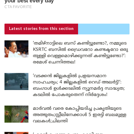
Latest stories
from this section
‘തമിഴ്‌നാട്ടിലെ ബസ് കണ്ടിട്ടുണ്ടോ?, നമ്മുടെ
KSRTC ബസിൽ ഡ്രൈവറോ കണ്ടക്ടറോ ഒരു
തുള്ളി വെള്ളമൊഴിക്കുന്നത് കണ്ടിട്ടുണ്ടോ?’:
രമേശ് ചെന്നിത്തല!
‘വടക്കൻ ജില്ലകളിൽ പ്രളയസമാന
സാഹചര്യം; 4 ജില്ലകളിൽ റെഡ് അലർട്ട്!’:
ബംഗാൾ ഉൾക്കടലിൽ ന്യൂനമർദ്ദ സാദ്ധ്യത;
കടലിൽ പോകരുതെന്ന് നിർദ്ദേശം!
മാർവൽ വരെ കോപ്പിയടിച്ച പ്രകൃതിയുടെ
അത്ഭുതം;സ്റ്റീലിനേക്കാൾ 5 ഇരട്ടി ബലമുള്ള
വലകൾ;ചിലന്തി