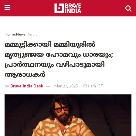
Home
News
Kerala
മമ്മൂട്ടിക്കായി മമ്മിയൂരിൽ
മൃത്യുഞ്ജയ ഹോമവും ധാരയും;
പ്രാർത്ഥനയും വഴിപാടുമായി
ആരാധകർ
by
Brave India Desk
Mar 21, 2025, 11:31 am IST