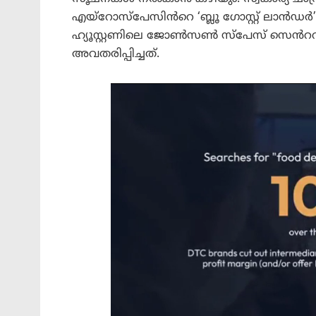
എയ്റോസ്പേസിൻറെ ‘ബ്ലൂ ഗോസ്റ്റ് ലാൻഡർ’ 
ഹ്യൂസ്റ്റണിലെ ജോൺസൺ സ്പേസ് സെൻററിൽ
അവതരിപ്പിച്ചത്.