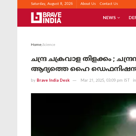
Saturday, August 8, 2026
About Us
Contact Us
NEWS
DE
Home
Science
ചന്ദ്ര ചക്രവാള തിളക്കം ; ചന്
ആദ്യത്തെ ഹൈ ഡെഫനിഷൻ ചിത്
by
Brave India Desk
Mar 21, 2025, 03:09 pm IST
in