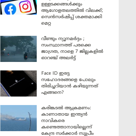
ഉള്ളടക്കങ്ങൾക്കും
ആഗോളതലത്തിൽ വിലക്ക്;
സെൻസർഷിപ്പ് ശക്തമാക്കി
മെറ്റ
വീണ്ടും ന്യൂനമർദ്ദം ;
സംസ്ഥാനത്ത് പരക്കെ
ജാഗ്രത, നാളെ 7 ജില്ലകളിൽ
ഓറഞ്ച് അലർട്ട്
Face ID ഇരട്ട
സഹോദരങ്ങളെ പോലും
തിരിച്ചറിയാൻ കഴിയുന്നത്
എങ്ങനെ?
കരിങ്കടൽ ആക്രമണം:
കാണാതായ ഇന്ത്യൻ
നാവികരെ
കണ്ടെത്താനായില്ലെന്ന്
കേന്ദ്ര സർക്കാർ സുപ്രീം