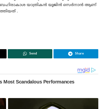
ബഹിരാകാശ യാത്രികൻ യൂജിൻ സെർനാൻ ആണ്
ത്തിയത് .
Send
Share