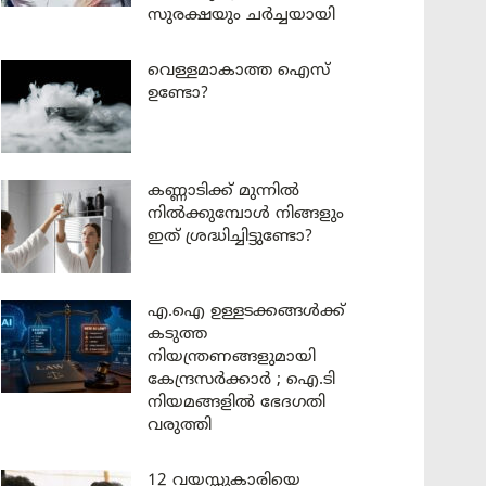
സുരക്ഷയും ചർച്ചയായി
വെള്ളമാകാത്ത ഐസ്
ഉണ്ടോ?
കണ്ണാടിക്ക് മുന്നിൽ
നിൽക്കുമ്പോൾ നിങ്ങളും
ഇത് ശ്രദ്ധിച്ചിട്ടുണ്ടോ?
എ.ഐ ഉള്ളടക്കങ്ങൾക്ക്
കടുത്ത
നിയന്ത്രണങ്ങളുമായി
കേന്ദ്രസർക്കാർ ; ഐ.ടി
നിയമങ്ങളിൽ ഭേദഗതി
വരുത്തി
12 വയസ്സുകാരിയെ