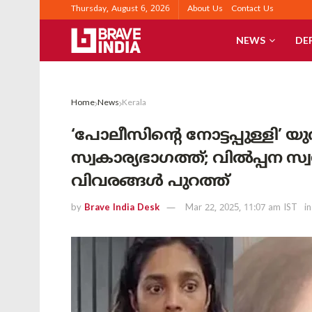
Thursday, August 6, 2026
About Us
Contact Us
NEWS
DE
Home
News
Kerala
‘പോലീസിന്റെ നോട്ടപ്പുള്ളി’ യുവ
സ്വകാര്യഭാഗത്ത്; വിൽപ്പന സ്
വിവരങ്ങൾ പുറത്ത്
by
Brave India Desk
Mar 22, 2025, 11:07 am IST
in