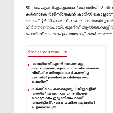
50 ഗ്രാം എംഡിഎംഎയാണ് യുവതിയിൽ നിന്നും
കർണാടക രജിസ്‌ട്രേഷൻ കാറിൽ കൊല്ലത്തേ
വൈകീട്ട് 5.30-ഓടെ നീണ്ടകര പാലത്തിനുസമീ
നിർത്താതെപോയി. തുടർന്ന് ആൽത്തറമൂട്ടി
പോലീസ് വാഹനം ഉപയോഗിച്ച് കാർ തടഞ്ഞിട
Stories you may like
‘കത്തിയത് എന്റെ വാഹനമല്ല,
കോടികളുടെ സ്വപ്നം: സംവിധായകൻ
വിജീഷ് മണിയുടെ കാർ കത്തിച്ച
കേസിൽ പ്രതികളെ പിടികൂടാതെ
പോലീസ്
കർക്കിടകം കനക്കുന്നു, 3 ജില്ലകളിൽ
അതിതീവ്ര മഴ; പത്തനംതിട്ടയും
കോട്ടയവും ഇടുക്കിയും റെഡ്
അലർട്ടിൽ!’: വരും മണിക്കൂറുകളിൽ
പ്രളയസാധ്യത