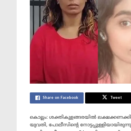
Share on Facebook
Tweet
കൊല്ലം: ശക്തികുളങ്ങരയിൽ ലക്ഷക്കണക്കിന
യുവതി, പോലീസിന്റെ നോട്ടപ്പുള്ളിയായിരുന്ന