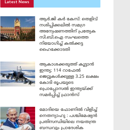
Latest News
ആർ.ജി കർ കേസ്: തെളിവ്
നശിപ്പിക്കലിൽ സമഗ്ര
അന്വേഷണത്തിന് പ്രത്യേക
സി.ബി.ഐ സംഘത്തെ
നിയോഗിച്ച് കൽക്കട്ട
ഹൈക്കോടതി
ആകാശക്കരുത്ത് കൂട്ടാൻ
ഇന്ത്യ; 114 റാഫേൽ
ജെറ്റുകൾക്കുള്ള 3.25 ലക്ഷം
കോടി രൂപയുടെ
പ്രൊപ്പോസൽ ഇന്ത്യയ്ക്ക്
സമർപ്പിച്ച് ഫ്രാൻസ്
മോദിയെ ഫോണിൽ വിളിച്ച്
നെതന്യാഹു : പശ്ചിമേഷ്യൻ
പ്രതിസന്ധിയിലെ നയതന്ത്ര
ബന്ധവും പ്രാദേശിക