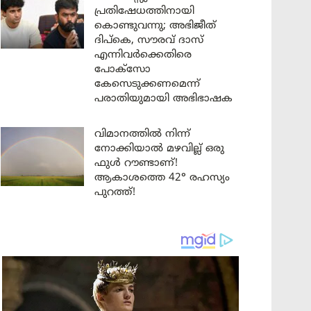
പ്രതിഷേധത്തിനായി
കൊണ്ടുവന്നു; അഭിജീത്
ദിപ്കെ, സൗരവ് ദാസ്
എന്നിവർക്കെതിരെ
പോക്സോ
കേസെടുക്കണമെന്ന്
പരാതിയുമായി അഭിഭാഷക
വിമാനത്തിൽ നിന്ന്
നോക്കിയാൽ മഴവില്ല് ഒരു
ഫുൾ റൗണ്ടാണ്!
ആകാശത്തെ 42° രഹസ്യം
പുറത്ത്!