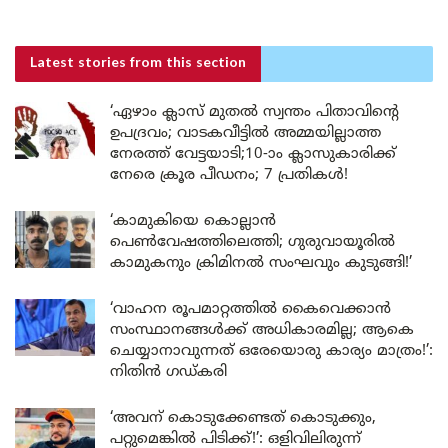
Latest stories
from this section
‘ഏഴാം ക്ലാസ് മുതൽ സ്വന്തം പിതാവിന്റെ
ഉപദ്രവം; വാടകവീട്ടിൽ അമ്മയില്ലാത്ത
നേരത്ത് വേട്ടയാടി;10-ാം ക്ലാസുകാരിക്ക്
നേരെ ക്രൂര പീഡനം; 7 പ്രതികൾ!
‘കാമുകിയെ കൊല്ലാൻ
പെൺവേഷത്തിലെത്തി; ഗുരുവായൂരിൽ
കാമുകനും ക്രിമിനൽ സംഘവും കുടുങ്ങി!’
‘വാഹന രൂപമാറ്റത്തിൽ കൈവെക്കാൻ
സംസ്ഥാനങ്ങൾക്ക് അധികാരമില്ല; ആകെ
ചെയ്യാനാവുന്നത് ഒരേയൊരു കാര്യം മാത്രം!’:
നിതിൻ ഗഡ്കരി
‘അവന് കൊടുക്കേണ്ടത് കൊടുക്കും,
പറ്റുമെങ്കിൽ പിടിക്ക്!’: ഒളിവിലിരുന്ന്