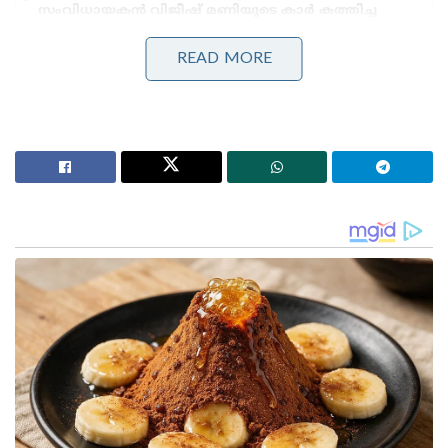
സംവിധായകൻ വിജീഷ് മണിയുടെ കാർ കത്തിച്ച
കേസിൽ പ്രതികളെ പിടികൂടാതെ പോലീസ്
കർക്കിടകം കനക്കുന്നു, 3 ജില്ലകളിൽ അതിതീവ്ര മഴ;
READ MORE
പത്തനംതിട്ടയും കോട്ടയവും ഇടുക്കിയും റെഡ്
അലർട്ടിൽ!’: വരും മണിക്കൂറുകളിൽ പ്രളയസാധ്യത
പ്രാഥമിക പരിശോധനയിൽ ഫായിസിന്റെ
വയറിനുള്ളിൽ നിന്നും ക്രിസ്റ്റൽ രൂപത്തിലുള്ള തരികൾ
കണ്ടെത്തിയിട്ടുണ്ട്. പോലീസിനെ കണ്ടതിനെ തുടർന്ന്
ഫായിസ് എംഡിഎംഎ വിഴുങ്ങിയെന്നാണ് നിഗമനം.
കോഴിക്കോട് മെഡിക്കൽ കോളേജ്
ആശുപത്രിയിലാണ് ഇയാളെ പ്രവേശിപ്പിച്ചിട്ടുള്ളത്.
അടുത്തിടെ പോലീസിനെ ഭയന്ന് മയക്കുമരുന്ന്
വിഴുങ്ങി യുവാവ് മരിച്ചിരുന്നു. താമരശ്ശേരി സ്വദേശി
ഷാനിദ് ആണ് മരിച്ചത്. രണ്ട് പാക്കറ്റ് മയക്കുമരുന്ന്
ആയിരുന്നു ഇയാൾ വിഴുങ്ങിയത്. ആശുപത്രിയിൽ
എത്തിച്ച് ചികിത്സ നൽകിയെങ്കിലും ജീവൻ