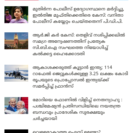
മുതിർന്ന പോലീസ് ഉദ്യോഗസ്ഥനെ മർദ്ദിച്ചു,
ഇൽതിജ മുഫ്തിക്കെതിരെ കേസ്: വനിതാ
പോലീസ് കയ്യേറ്റം ചെയ്തതെന്ന് പി.ഡി.പി.
ആർ.ജി കർ കേസ്: തെളിവ് നശിപ്പിക്കലിൽ
സമഗ്ര അന്വേഷണത്തിന് പ്രത്യേക
സി.ബി.ഐ സംഘത്തെ നിയോഗിച്ച്
കൽക്കട്ട ഹൈക്കോടതി
ആകാശക്കരുത്ത് കൂട്ടാൻ ഇന്ത്യ; 114
റാഫേൽ ജെറ്റുകൾക്കുള്ള 3.25 ലക്ഷം കോടി
രൂപയുടെ പ്രൊപ്പോസൽ ഇന്ത്യയ്ക്ക്
സമർപ്പിച്ച് ഫ്രാൻസ്
മോദിയെ ഫോണിൽ വിളിച്ച് നെതന്യാഹു :
പശ്ചിമേഷ്യൻ പ്രതിസന്ധിയിലെ നയതന്ത്ര
ബന്ധവും പ്രാദേശിക സുരക്ഷയും
ചർച്ചയായി
വെള്ളമാകാത്ത ഐസ് ഉണ്ടോ?