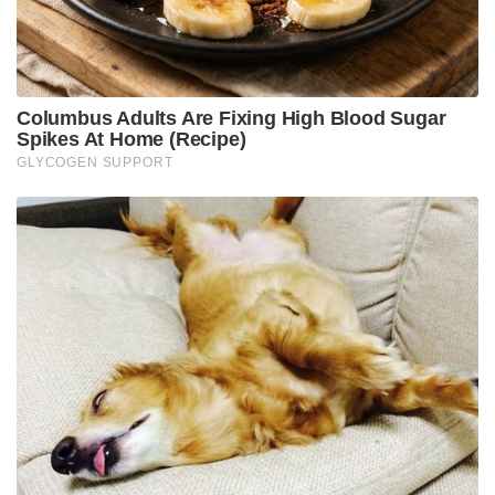
രക്ഷിക്കാൻ കഴിഞ്ഞില്ല.
Tags:
kozhikod
MDMA
thamarassery