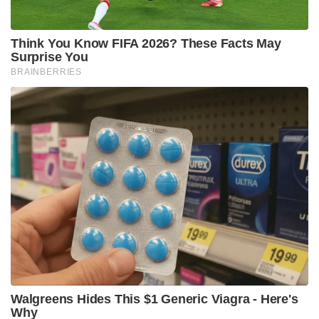
Tags:
sanju
cpm