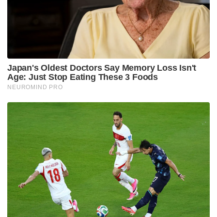
ഇതിനൊപ്പം വില്ലേജ് ഓഫീസറുടെ സ്വദേശവും സഞ്ജു
ചോദിക്കുന്നുണ്ട്. പണം അടയ്ക്കാതെ മുന്നോട്ട്
പോകാൻ കഴിയില്ലെന്നും ഉദ്യോഗസ്ഥർക്ക് നടപടി
സ്വീകരിക്കേണ്ടിവരുമെന്നും ഇതിന് മറുപടിയായി
വില്ലേജ് ഓഫീസർ പറഞ്ഞു. ഇതോടെ പ്രകോപിതനായ
സിപിഎം നേതാവ് ഭീഷണി മുഴക്കുകയായിരുന്നു.
വില്ലേജ് ഓഫീസിൽ കയറി വെട്ടുമെന്ന് ആയിരുന്നു
സഞ്ജുവിന്റെ ഭീഷണി. ഇതിന് പുറമേ കേട്ടാൽ
അറയ്ക്കുന്ന അസഭ്യവർഷവും നടത്തുന്നതായി
ഫോൺ സംഭാഷണത്തിൽ കേൾക്കാം.
അതേസമയം ഫോൺ സംഭാഷണം പുറത്തുവന്നതിന്
പിന്നാലെ വിഷയത്തിൽ പ്രതികരിച്ച് സിപിഎം നേതാവ്
രംഗത്ത് എത്തി. വില്ലേജ് ഓഫീസർ വളരെ
മോശമായിട്ടാണ് സംസാരിച്ചത് എന്നും, ഇതേ
തുടർന്നാണ് താൻ പ്രകോപിതൻ ആയത് എന്നുമാണ്
സഞ്ജു പറയുന്നത്.