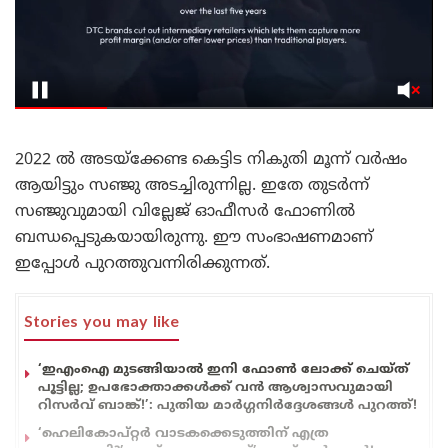
2022 ൽ അടയ്‌ക്കേണ്ട കെട്ടിട നികുതി മൂന്ന് വർഷം
ആയിട്ടും സഞ്ജു അടച്ചിരുന്നില്ല. ഇതേ തുടർന്ന്
സഞ്ജുവുമായി വില്ലേജ് ഓഫീസർ ഫോണിൽ
ബന്ധപ്പെടുകയായിരുന്നു. ഈ സംഭാഷണമാണ്
ഇപ്പോൾ പുറത്തുവന്നിരിക്കുന്നത്.
Stories you may like
‘ഇഎംഐ മുടങ്ങിയാൽ ഇനി ഫോൺ ലോക്ക് ചെയ്ത്
പൂട്ടില്ല; ഉപഭോക്താക്കൾക്ക് വൻ ആശ്വാസവുമായി
റിസർവ് ബാങ്ക്!’: പുതിയ മാർഗ്ഗനിർദ്ദേശങ്ങൾ പുറത്ത്!
‘ഹെലികോപ്റ്റർ വാടകക്കെടുത്തിന് എത്ര