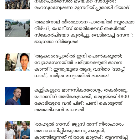
നീക്കം,മിസൈൽ മഴയ്ക്ക് സാധ്യത!’:
രഹസ്യാന്വേഷണ മുന്നറിയിപ്പുമായി റിയാദ്
‘അമർനാഥ് തീർത്ഥാടന പാതയിൽ സുരക്ഷാ
വീഴ്ച?; പോലീസ് ബാരിക്കേഡ് തകർത്ത്
സ്കോർപിയോ കുതിച്ചു, വെടിവെച്ച് സേന!’:
ജാഗ്രതാ നിർദ്ദേശം!
‘ആകാശപ്പോരിൽ ഇനി പെൺകരുത്ത്;
വ്യോമസേനയിൽ ചരിത്രമെഴുതി ഭാവന
കാന്ത്!’: ഇന്ത്യയുടെ ആദ്യ വനിതാ ‘ടോപ്പ്
ഗൺ’; ചരിത്ര നേട്ടത്തിൽ ഭാരതം!
കുട്ടികളുടെ മാനസികാരോഗ്യം തകർത്തു,
ഫോണിന് അടിമകളാക്കി; മെറ്റയ്ക്ക് 4800
കോടിയുടെ വൻ പിഴ!’: പണി കൊടുത്ത്
അമേരിക്കൻ കോടതി
‘രാഹുൽ ഗാന്ധി ജ്യൂസ് തന്ന് നിരാഹാരം
അവസാനിപ്പിക്കുമെന്നു കരുതി;
കാത്തിരുന്നത് നിരാശ മാത്രം!’: തുറന്നടിച്ച്