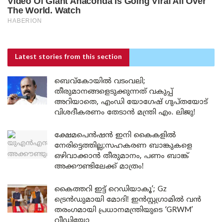
Latest stories
from this section
ബെവ്കോയിൽ വടംവലി;
തീരുമാനങ്ങളെടുക്കുന്നത് വകുപ്പ്
അറിയാതെ, എംഡി യോഗേഷ് ഗുപ്തയോട്
വിശദീകരണം തേടാൻ മന്ത്രി എം. ലിജു!
ക്ഷേമപെൻഷൻ ഇനി കൈകളിൽ
നേരിട്ടെത്തില്ല;സഹകരണ ബാങ്കുകളെ
ഒഴിവാക്കാൻ തീരുമാനം, പണം ബാങ്ക്
അക്കൗണ്ടിലേക്ക് മാത്രം!
കൈത്തറി ഇട്ട് റെഡിയാകൂ’; Gz
ട്രെൻഡുമായി മോദി! ഇൻസ്റ്റഗ്രാമിൽ വൻ
തരംഗമായി പ്രധാനമന്ത്രിയുടെ ‘GRWM’
വീഡിയോ