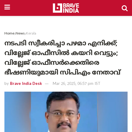
Home
News
Kerala
നടപടി സ്വീകരിച്ചാ പഴമാ എനിക്ക്;
വില്ലേജ് ഓഫീസിൽ കയറി വെട്ടും;
വില്ലേജ് ഓഫീസർക്കെതിരെ
ഭീഷണിയുമായി സിപിഎം നേതാവ്
by
Brave India Desk
Mar 26, 2025, 06:57 pm IST