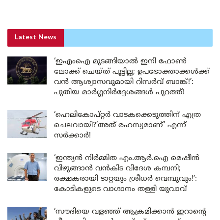
Latest News
‘ഇഎംഐ മുടങ്ങിയാൽ ഇനി ഫോൺ
ലോക്ക് ചെയ്ത് പൂട്ടില്ല; ഉപഭോക്താക്കൾക്ക്
വൻ ആശ്വാസവുമായി റിസർവ് ബാങ്ക്!’:
പുതിയ മാർഗ്ഗനിർദ്ദേശങ്ങൾ പുറത്ത്!
‘ഹെലികോപ്റ്റർ വാടകക്കെടുത്തിന് എത്ര
ചെലവായി?’അത് രഹസ്യമാണ്’ എന്ന്
സർക്കാർ!
‘ഇന്ത്യൻ നിർമ്മിത എം.ആർ.ഐ മെഷീൻ
വിഴുങ്ങാൻ വൻകിട വിദേശ കമ്പനി;
രക്ഷകരായി ടാറ്റയും ശ്രീധർ വെമ്പുവും!’:
കോടികളുടെ വാഗ്ദാനം തള്ളി യുവാവ്
‘സൗദിയെ വളഞ്ഞ് ആക്രമിക്കാൻ ഇറാന്റെ