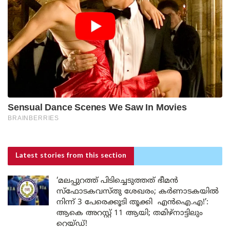
Latest stories
from this section
‘മലപ്പുറത്ത് പിടിച്ചെടുത്തത് ഭീമൻ
സ്ഫോടകവസ്തു ശേഖരം; കർണാടകയിൽ
നിന്ന് 3 പേരെക്കൂടി തൂക്കി എൻഐ.എ!’:
ആകെ അറസ്റ്റ് 11 ആയി; തമിഴ്‌നാട്ടിലും
റെയ്ഡ്!