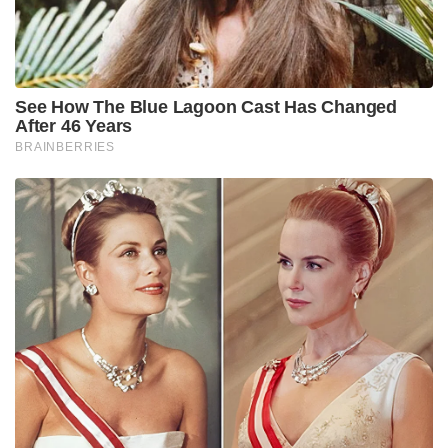
പറയുമ്പോഴും ലൂസിഫറിൽ കിട്ടിയ ഒരു ഫീൽ
എമ്പുരാന് നൽകാൻ സാധിച്ചില്ലെന്നും ചില പ്രേക്ഷകർ
പറയുന്നുണ്ട്. മലയാളത്തിന്റെ കെജിഎഫ്. അതാണ്
എമ്പുരാൻ. സമീപകാലത്ത് ലാൽ സാറിന്റെ പല
ഹൈപ്പ് സിനിമകളും വന്നിട്ടുണ്ടെന്ന് താരം പറയുന്നു.
Tags:
empuraan
mohan lal