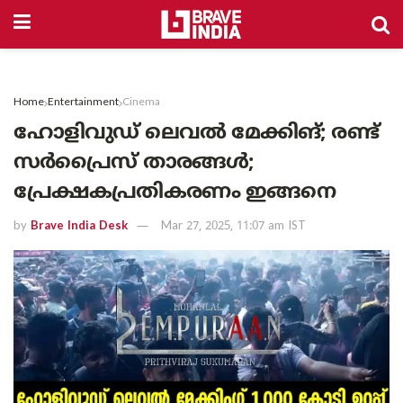
Home
Entertainment
Cinema
ഹോളിവുഡ് ലെവൽ മേക്കിങ്; രണ്ട്
സർപ്രൈസ് താരങ്ങൾ;
പ്രേക്ഷകപ്രതികരണം ഇങ്ങനെ
by
Brave India Desk
Mar 27, 2025, 11:07 am IST