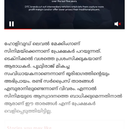
ഹോളിവുഡ് ലെവൽ മേക്കിംഗാണ്
സിനിമയ്‌ക്കെന്നാണ് പ്രേക്ഷകർ പറയുന്നത്.
ടെക്‌നിക്കൽ വശത്തെ പ്രശംസിക്കുകയാണ്
ആരാധകർ. പൃഥ്വിരാജ് മികച്ച
സംവിധായകനാണെന്നാണ് ഭൂരിഭാഗത്തിന്റെയും
അഭിപ്രായം. രണ്ട് സർപ്രൈസ് താരങ്ങൾ
എമ്പുരാനിലുണ്ടെന്നാണ് വിവരം. എന്നാൽ
സിനിമയുടെ ആസ്വാദനത്തെ ബാധിക്കുമെന്നതിനാൽ
ആരാണ് ഈ താരങ്ങൾ എന്ന് പ്രേക്ഷകർ
വെളിപ്പെടുത്തിയിട്ടില്ല.
Stories you may like