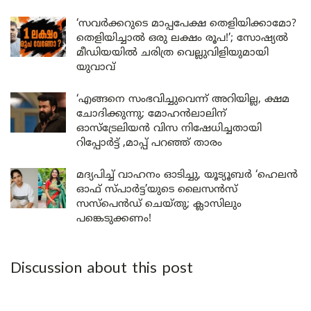
‘സവർക്കറുടെ മാപ്പപേക്ഷ തെളിയിക്കാമോ?
തെളിയിച്ചാൽ ഒരു ലക്ഷം രൂപ!’; സോഷ്യൽ
മീഡിയയിൽ ചരിത്ര വെല്ലുവിളിയുമായി
യുവാവ്
‘എങ്ങനെ സംഭവിച്ചുവെന്ന് അറിയില്ല, ക്ഷമ
ചോദിക്കുന്നു; മോഹൻലാലിന്
ഓസ്ട്രേലിയൻ വിസ നിഷേധിച്ചതായി
റിപ്പോർട്ട് ,മാപ്പ് പറഞ്ഞ് താരം
മദ്യപിച്ച് വാഹനം ഓടിച്ചു, യൂട്യൂബർ ‘ഹെലൻ
ഓഫ് സ്പാർട്ട’യുടെ ലൈസൻസ്
സസ്പെൻഡ് ചെയ്തു; ക്ലാസിലും
പങ്കെടുക്കണം!
Discussion about this post