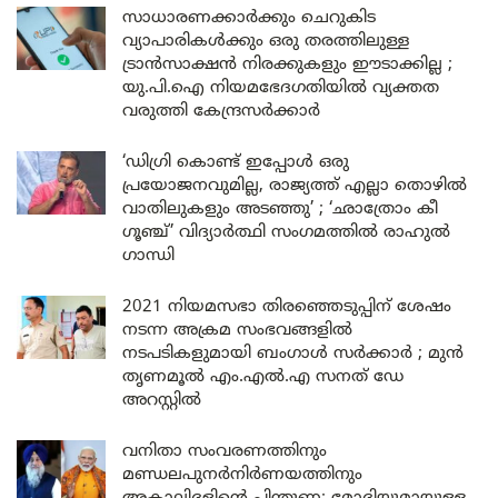
സാധാരണക്കാർക്കും ചെറുകിട
വ്യാപാരികൾക്കും ഒരു തരത്തിലുള്ള
ട്രാൻസാക്ഷൻ നിരക്കുകളും ഈടാക്കില്ല ;
യു.പി.ഐ നിയമഭേദഗതിയിൽ വ്യക്തത
വരുത്തി കേന്ദ്രസർക്കാർ
‘ഡിഗ്രി കൊണ്ട് ഇപ്പോൾ ഒരു
പ്രയോജനവുമില്ല, രാജ്യത്ത് എല്ലാ തൊഴിൽ
വാതിലുകളും അടഞ്ഞു’ ; ‘ഛാത്രോം കീ
ഗൂഞ്ച്’ വിദ്യാർത്ഥി സംഗമത്തിൽ രാഹുൽ
ഗാന്ധി
2021 നിയമസഭാ തിരഞ്ഞെടുപ്പിന് ശേഷം
നടന്ന അക്രമ സംഭവങ്ങളിൽ
നടപടികളുമായി ബംഗാൾ സർക്കാർ ; മുൻ
തൃണമൂൽ എം.എൽ.എ സനത് ഡേ
അറസ്റ്റിൽ
വനിതാ സംവരണത്തിനും
മണ്ഡലപുനർനിർണയത്തിനും