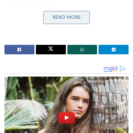
പാർട്ടിക്ക് വേണ്ടി പ്രതികരിച്ചതിനാണ് കള്ളക്കേസിൽ
READ MORE
ജയിലിൽ അടയ്ക്കപ്പെട്ടത്, പിന്തുണ വേണ്ട, പിന്നിൽ
നിന്ന് കുത്തരുത്; ജയരാജനെതിരെ ആഞ്ഞടിച്ച്
അർജുൻ ആയങ്കി
‘ജെൻസികളെ കേൾക്കാൻ കോൺഗ്രസിന്
കഴിഞ്ഞുവോ എന്ന് സ്വയം പരിശോധിക്കണം;
വിമർശനവുമായി ശശി തരൂർ
ആദ്യ പകുതി കഴിഞ്ഞപ്പോൾ തന്നെ കിടിലൻ
പടമാണെന്നായിരുന്നു പ്രേക്ഷകർ പ്രതികരിച്ചത്.
മോഹൻലാലിന്റെ മാസ് എൻട്രിയെ ആരാധകരെ
ആവേശം കൊള്ളിച്ചുവെന്നും ഫാൻബോയ്
പടമാണെന്നും അഭിപ്രായമുണ്ട്. ഫസ്റ്റ് ഹാഫ്
കണ്ടപ്പോൾ ഹോളിവുഡ് പടമാണെന്നാണ് കരുതിയത്.
ഫസ്റ്റ് ഹാഫിനെക്കാളും സെക്കൻഡ് ഹാഫ്
സൂപ്പറാണെന്ന് പ്രേക്ഷകർ പറയുന്നു. ലൂസിഫറിന്
മുകളിൽ നിൽക്കും എമ്പുരാൻ എന്ന് ആരാധകർ