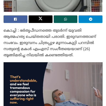
കൊച്ചി : ഭർതൃപീഡനത്തെ തുടർന്ന് യുവതി
ആത്മഹത്യ ചെയ്തതായി പരാതി. ഇരുമ്പനത്താണ്
സംഭവം. ഇരുമ്പനം ചിത്രപ്പുഴ മൂന്നാംകുറ്റി പറമ്പിൽ
സത്യന്റെ മകൾ എംഎസ് സംഗീതയെയാണ് (26)
തൂങ്ങിമരിച്ച നിലയിൽ കണ്ടെത്തിയത്.