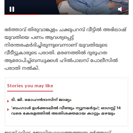
ഭർത്താവ് തിരുവാങ്കുളം ചക്കുപറമ്പ് വീട്ടിൽ അഭിലാഷ്
യുവതിയെ പണം ആവശ്യപ്പെട്ട്
നിരന്തരംമർദിച്ചിരുന്നുവെന്നാണ് യുവതിയുടെ
വീടീട്ടുകാരുടെ പരാതി. മരണത്തിൽ ദുരൂഹത
ആരോപിച്ച്ബന്ധുക്കൾ ഹിൽപാലസ് പോലീസിൽ
പരാതി നൽകി.
Stories you may like
ടി. ജി. മോഹൻദാസിന് ജാമ്യം
‘ബംഗാൾ ഉൾക്കടലിൽ വീണ്ടും ന്യൂനമർദ്ദം!; ഓഗസ്റ്റ് 14
വരെ കേരളത്തിൽ അതിശക്തമായ കാറ്റും മഴയും