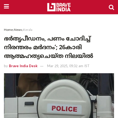
Home
News
Kerala
ഭർതൃപീഡനം, പണം ചോദിച്ച്
നിരന്തരം മർദനം’; 26കാരി
ആത്മഹത്യചെയ്ത നിലയിൽ
by
Brave India Desk
Mar 29, 2025, 09:32 am IST