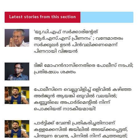
Latest stories
from this section
‘യു.ഡി.എഫ് സർക്കാരിന്റേത്
ആർ.എസ്.എസ് പ്രീണനം’ ; വന്ദേമാതരം
സർക്കുലർ ഉടൻ പിൻവലിക്കണമെന്ന്
പിണറായി വിജയൻ
ടിജി മോഹൻദാസിനെതിരെ പോലീസ് നടപടി;
പ്രതിഷേധം ശക്തം
പോലീസിനെ വെല്ലുവിളിച്ച് ഒളിവിൽ കഴിഞ്ഞ
അർജുൻ ആയങ്കി ഒടുവിൽ വലയിൽ;
കണ്ണൂരിലെ അപാർട്മെന്റിൽ നിന്ന്
പൊക്കിയത് നാടകീയമായി!
പാർട്ടിക്ക് വേണ്ടി പ്രതികരിച്ചതിനാണ്
കള്ളക്കേസിൽ ജയിലിൽ അടയ്ക്കപ്പെട്ടത്,
പിന്തുണ വേണ്ട, പിന്നിൽ നിന്ന് കുത്തരുത്;