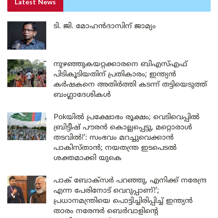
Latest News
ടി. ജി. മോഹൻദാസിന് ജാമ്യം
നുഴഞ്ഞുകയറ്റക്കാരനെ ബിഎസ്എഫ്
പിടികൂടിയതിന് പ്രതികാരം; ഇന്ത്യൻ
കർഷകനെ അതിർത്തി കടന്ന് തട്ടിയെടുത്ത്
ബംഗ്ലാദേശികൾ
Pokയിൽ പ്രക്ഷോഭം രൂക്ഷം; വെടിവെപ്പിൽ
ബ്രിട്ടീഷ് പൗരൻ കൊല്ലപ്പെട്ടു, മറ്റൊരാൾ
തടവിൽ!’: സംഭവം മറച്ചുവെക്കാൻ
പാകിസ്താൻ; നയതന്ത്ര ഇടപെടൽ
ശക്തമാക്കി യുകെ
പാക് ബോക്സർ പറഞ്ഞു, എനിക്ക് നരേന്ദ്ര
എന്ന പേരിനോട് വെറുപ്പാണ്!’;
പ്രധാനമന്ത്രിയെ പൊട്ടിച്ചിരിപ്പിച്ച് ഇന്ത്യൻ
താരം നരേന്ദർ ബെർവാളിന്റെ