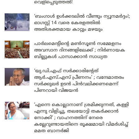
വെളിപ്പെടുത്തൽ!
‘ബംഗാൾ ഉൾക്കടലിൽ വീണ്ടും ന്യൂനമർദ്ദം!;
ഓഗസ്റ്റ് 14 വരെ കേരളത്തിൽ
അതിശക്തമായ കാറ്റും മഴയും
പാർലമെന്റിന്റെ മൺസൂൺ സമ്മേളനം
അവസാന ദിനങ്ങളിലേക്ക് ; നിർണായക
ബില്ലുകൾ പാസാക്കാൻ സാധ്യത
‘യു.ഡി.എഫ് സർക്കാരിന്റേത്
ആർ.എസ്.എസ് പ്രീണനം’ ; വന്ദേമാതരം
സർക്കുലർ ഉടൻ പിൻവലിക്കണമെന്ന്
പിണറായി വിജയൻ
‘എന്നെ കൊല്ലാനാണ് ശ്രമിക്കുന്നത്, കള്ളി
എന്നു വിളിച്ചു, തലയോട്ടി തകർക്കാൻ
നോക്കി’ ; വാഹനത്തിന് നേരെ
കല്ലേറുണ്ടായതിനെ രൂക്ഷമായി വിമർശിച്ച്
മമത ബാനർജി