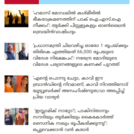
‘ഹമാസ് മോഡലിൽ കശ്മീരിൽ
ഭീകരാക്രമണത്തിന് പാക് ഐ.എസ്.ഐ
നീക്കം!’: തുർക്കി പിസ്റ്റളുകളും ഓൺലൈൻ
ബ്രെയിൻവാഷിംഗും
‘പ്രധാനമന്ത്രി ചിലവഴിച്ച ഓരോ 1 രൂപയ്ക്കും
തിരികെ എത്തിയത് 66,000 രൂപയുടെ
വിദേശ നിക്ഷേപം!’: നരേന്ദ്ര മോദിയുടെ
വിദേശ പര്യടനങ്ങളുടെ കണക്ക് പുറത്ത്
‘എന്റെ പൊന്നു ചേട്ടാ, കാവി ഈ
ബ്രാൻഡിന്റെ നിറമാണ്; കാവി നിറത്തിനോട്
യൂട്യൂബർക്ക് അസഹിഷ്ണുത;വാ അടപ്പിച്ച്
പ്രിയ വാര്യർ
‘ഇസ്ലാമിക് നാറ്റോ’!; പാകിസ്താനും
സൗദിയും തുർക്കിയും കൈകോർത്ത്
സൈനിക സഖ്യം രൂപീകരിക്കുന്നു!’:
ഒപ്പുവെക്കാൻ വൻ കരാർ