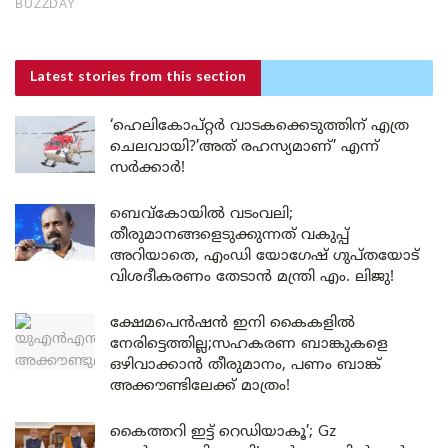
Latest stories
from this section
‘ഹെലികോപ്റ്റർ വാടകക്കെടുത്തിന് എത്ര
ചെലവായി?’അത് രഹസ്യമാണ്’ എന്ന്
സർക്കാർ!
ബെവ്കോയിൽ വടംവലി;
തീരുമാനങ്ങളെടുക്കുന്നത് വകുപ്പ്
അറിയാതെ, എംഡി യോഗേഷ് ഗുപ്തയോട്
വിശദീകരണം തേടാൻ മന്ത്രി എം. ലിജു!
ക്ഷേമപെൻഷൻ ഇനി കൈകളിൽ
നേരിട്ടെത്തില്ല;സഹകരണ ബാങ്കുകളെ
ഒഴിവാക്കാൻ തീരുമാനം, പണം ബാങ്ക്
അക്കൗണ്ടിലേക്ക് മാത്രം!
കൈത്തറി ഇട്ട് റെഡിയാകൂ’; Gz