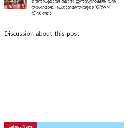
ട്രെൻഡുമായി മോദി! ഇൻസ്റ്റഗ്രാമിൽ വൻ
തരംഗമായി പ്രധാനമന്ത്രിയുടെ ‘GRWM’
വീഡിയോ
Discussion about this post
Latest News