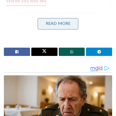
Stories you may like
‘എന്റെ പൊന്നു ചേട്ടാ, കാവി ഈ ബ്രാൻഡിന്റെ
നിറമാണ്; കാവി നിറത്തിനോട് യൂട്യൂബർക്ക്
അസഹിഷ്ണുത;വാ അടപ്പിച്ച് പ്രിയ വാര്യർ
READ MORE
‘ഇഎംഐ മുടങ്ങിയാൽ ഇനി ഫോൺ ലോക്ക് ചെയ്ത്
പൂട്ടില്ല; ഉപഭോക്താക്കൾക്ക് വൻ ആശ്വാസവുമായി
റിസർവ് ബാങ്ക്!’: പുതിയ മാർഗ്ഗനിർദ്ദേശങ്ങൾ പുറത്ത്!
നവീൻ ബാബുവിന്റെ മരണത്തിന് പിന്നാലെ നിരവധി
അഭ്യൂഹങ്ങൾ ഉയർന്നിരുന്നു. എന്നാൽ ഇതിൽ
അടിസ്ഥാനമില്ലെന്ന് കുറ്റപത്രത്തിൽ വ്യക്തമാക്കുന്നു.
നവീൻ ബാബുവിന്റേത് ആത്മഹത്യതന്നെയാണ്.
കൊലപാതകം സ്ഥിരീകരിക്കുന്ന ശാസ്ത്രീയ
തെളിവുകൾ ഒന്നും തന്നെ ഇതുവരെ പോലീസിന്
ലഭിച്ചിട്ടില്ല. കേസുമായി ബന്ധപ്പെട്ട് നവീൻ
ബാബുവിന്റെ കുടുംബാംഗങ്ങൾ അടക്കം 82 പേരുടെ
മൊഴി പോലീസ് രേഖപ്പെടുത്തി. ഇതിന്റെയെല്ലാം