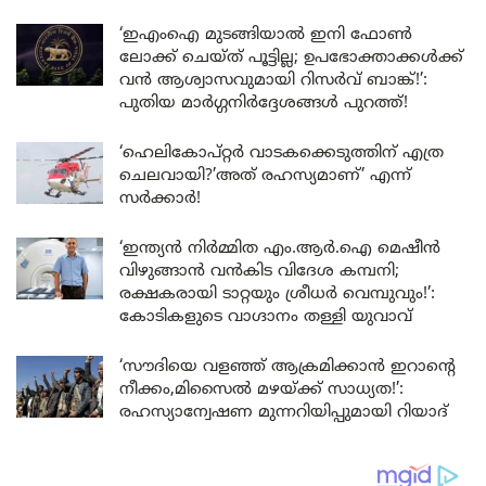
‘ഇഎംഐ മുടങ്ങിയാൽ ഇനി ഫോൺ
ലോക്ക് ചെയ്ത് പൂട്ടില്ല; ഉപഭോക്താക്കൾക്ക്
വൻ ആശ്വാസവുമായി റിസർവ് ബാങ്ക്!’:
പുതിയ മാർഗ്ഗനിർദ്ദേശങ്ങൾ പുറത്ത്!
‘ഹെലികോപ്റ്റർ വാടകക്കെടുത്തിന് എത്ര
ചെലവായി?’അത് രഹസ്യമാണ്’ എന്ന്
സർക്കാർ!
‘ഇന്ത്യൻ നിർമ്മിത എം.ആർ.ഐ മെഷീൻ
വിഴുങ്ങാൻ വൻകിട വിദേശ കമ്പനി;
രക്ഷകരായി ടാറ്റയും ശ്രീധർ വെമ്പുവും!’:
കോടികളുടെ വാഗ്ദാനം തള്ളി യുവാവ്
‘സൗദിയെ വളഞ്ഞ് ആക്രമിക്കാൻ ഇറാന്റെ
നീക്കം,മിസൈൽ മഴയ്ക്ക് സാധ്യത!’:
രഹസ്യാന്വേഷണ മുന്നറിയിപ്പുമായി റിയാദ്