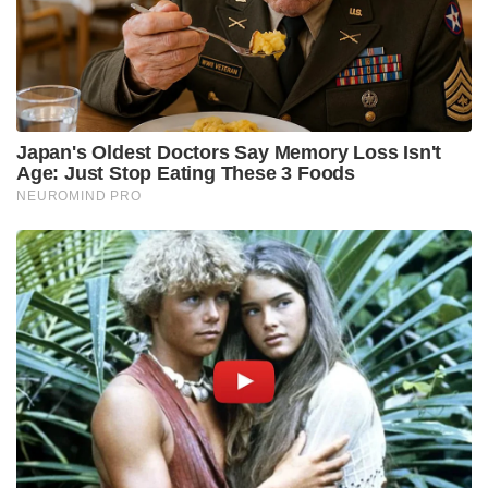
അടിസ്ഥാനത്തിലാണ് കുറ്റപത്രം
തയ്യാറാക്കിയിരിക്കുന്നത്. കഴിഞ്ഞ വർഷം ഒക്ടോബർ
14 ന് ആയിരുന്നു എഡിഎം നവീൻ ബാബു മരിച്ചത്.
Tags:
pp divya
adm
naveen babu