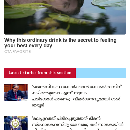
Latest stories
from this section
‘ജെൻസികളെ കേൾക്കാൻ കോൺഗ്രസിന്
കഴിഞ്ഞുവോ എന്ന് സ്വയം
പരിശോധിക്കണം; വിമർശനവുമായി ശശി
തരൂർ
‘മലപ്പുറത്ത് പിടിച്ചെടുത്തത് ഭീമൻ
സ്ഫോടകവസ്തു ശേഖരം; കർണാടകയിൽ