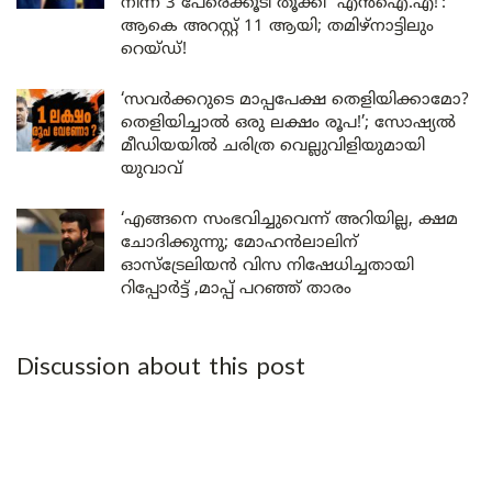
നിന്ന് 3 പേരെക്കൂടി തൂക്കി എൻഐ.എ!’:
ആകെ അറസ്റ്റ് 11 ആയി; തമിഴ്‌നാട്ടിലും
റെയ്ഡ്!
‘സവർക്കറുടെ മാപ്പപേക്ഷ തെളിയിക്കാമോ?
തെളിയിച്ചാൽ ഒരു ലക്ഷം രൂപ!’; സോഷ്യൽ
മീഡിയയിൽ ചരിത്ര വെല്ലുവിളിയുമായി
യുവാവ്
‘എങ്ങനെ സംഭവിച്ചുവെന്ന് അറിയില്ല, ക്ഷമ
ചോദിക്കുന്നു; മോഹൻലാലിന്
ഓസ്ട്രേലിയൻ വിസ നിഷേധിച്ചതായി
റിപ്പോർട്ട് ,മാപ്പ് പറഞ്ഞ് താരം
Discussion about this post