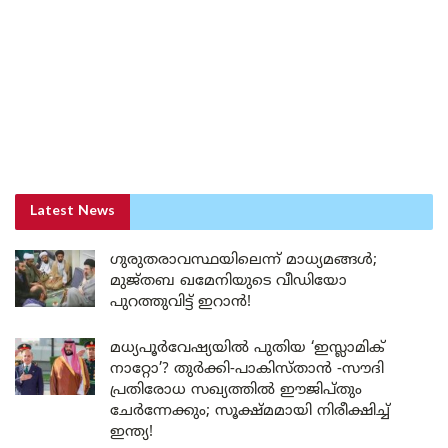
Latest News
ഗുരുതരാവസ്ഥയിലെന്ന് മാധ്യമങ്ങൾ;
മുജ്തബ ഖമേനിയുടെ വീഡിയോ
പുറത്തുവിട്ട് ഇറാൻ!
മധ്യപൂർവേഷ്യയിൽ പുതിയ ‘ഇസ്ലാമിക്
നാറ്റോ’? തുർക്കി-പാകിസ്താൻ -സൗദി
പ്രതിരോധ സഖ്യത്തിൽ ഈജിപ്തും
ചേർന്നേക്കും; സൂക്ഷ്മമായി നിരീക്ഷിച്ച്
ഇന്ത്യ!