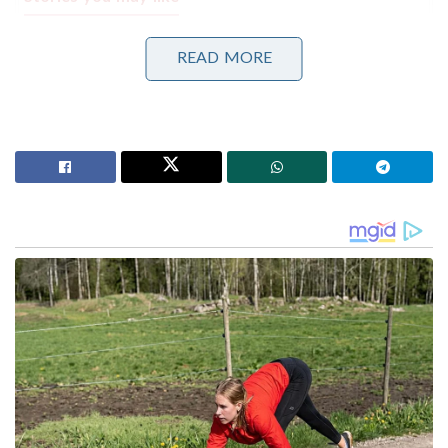
പോലീസിനെ വെല്ലുവിളിച്ച് ഒളിവിൽ കഴിഞ്ഞ അർജുൻ
READ MORE
ആയങ്കി ഒടുവിൽ വലയിൽ; കണ്ണൂരിലെ
അപാർട്മെന്റിൽ നിന്ന് പൊക്കിയത് നാടകീയമായി!
പാർട്ടിക്ക് വേണ്ടി പ്രതികരിച്ചതിനാണ് കള്ളക്കേസിൽ
ജയിലിൽ അടയ്ക്കപ്പെട്ടത്, പിന്തുണ വേണ്ട, പിന്നിൽ
നിന്ന് കുത്തരുത്; ജയരാജനെതിരെ ആഞ്ഞടിച്ച്
അർജുൻ ആയങ്കി
ആദ്യ പതിപ്പിൽ നിന്നും 10 സെക്കന്റ് ദൈർഘ്യമുള്ള
ഭാഗങ്ങൾ സെൻസർ ബോർഡ് നീക്കം ചെയ്തിരുന്നു.
ഗർഭിണിയായ സ്ത്രീയെ ബലാത്സംഗം ചെയ്യുന്നതും,
ദേശീയ പതാകയെ അപമാനിക്കുന്നതുമായ രംഗങ്ങൾ
ആയിരുന്നു ഒഴിവാക്കിയത്. ഇതിന് പിന്നാലെ
സിനിമയ്ക്ക് പ്രദർശനാനുമതി നൽകുകയായിരുന്നു.
സിനിമയിൽ ഗോദ്രാ കൂട്ടക്കൊലയെക്കുറിച്ചും
ഗുജറാത്തിൽ നടന്ന കലാപത്തെക്കുറിച്ചും