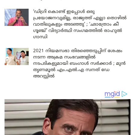
‘ഡിഗ്രി കൊണ്ട് ഇപ്പോൾ ഒരു
പ്രയോജനവുമില്ല, രാജ്യത്ത് എല്ലാ തൊഴിൽ
വാതിലുകളും അടഞ്ഞു’ ; ‘ഛാത്രോം കീ
ഗൂഞ്ച്’ വിദ്യാർത്ഥി സംഗമത്തിൽ രാഹുൽ
ഗാന്ധി
2021 നിയമസഭാ തിരഞ്ഞെടുപ്പിന് ശേഷം
നടന്ന അക്രമ സംഭവങ്ങളിൽ
നടപടികളുമായി ബംഗാൾ സർക്കാർ ; മുൻ
തൃണമൂൽ എം.എൽ.എ സനത് ഡേ
അറസ്റ്റിൽ