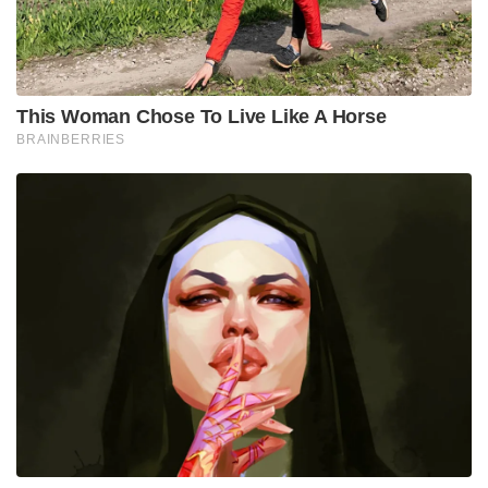
പരാമർശമുണ്ട്. ഇതാണ് വിവാദങ്ങൾക്ക് കാരണം
ആയത്. ഗോദ്രയിൽ ട്രെയിനിന് തീപിടിച്ചാണ്
കർസേവകർ കൊല്ലപ്പെട്ടത് എന്ന തരത്തിലാണ് ചിത്രം
പ്രചരിപ്പിക്കുന്നുണ്ട്. ആദ്യം ദിനം തന്നെ ഇതിനെതിരെ
രൂക്ഷമായ വിമർശനം ഉയർന്നത്.
Tags:
film
cinema
empuran