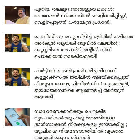
പുതിയ തലമുറ ഞങ്ങളുടെ മക്കൾ;
ജനറേഷൻ സിയെ ചിലർ തെറ്റിദ്ധരിപ്പിച്ചു’;
വെളിപ്പെടുത്തി ധർമ്മേന്ദ്ര പ്രധാൻ!
പോലീസിനെ വെല്ലുവിളിച്ച് ഒളിവിൽ കഴിഞ്ഞ
അർജുൻ ആയങ്കി ഒടുവിൽ വലയിൽ;
കണ്ണൂരിലെ അപാർട്മെന്റിൽ നിന്ന്
പൊക്കിയത് നാടകീയമായി!
പാർട്ടിക്ക് വേണ്ടി പ്രതികരിച്ചതിനാണ്
കള്ളക്കേസിൽ ജയിലിൽ അടയ്ക്കപ്പെട്ടത്,
പിന്തുണ വേണ്ട, പിന്നിൽ നിന്ന് കുത്തരുത്;
ജയരാജനെതിരെ ആഞ്ഞടിച്ച് അർജുൻ
ആയങ്കി
സാധാരണക്കാർക്കും ചെറുകിട
വ്യാപാരികൾക്കും ഒരു തരത്തിലുള്ള
ട്രാൻസാക്ഷൻ നിരക്കുകളും ഈടാക്കില്ല ;
യു.പി.ഐ നിയമഭേദഗതിയിൽ വ്യക്തത
വരുത്തി കേന്ദ്രസർക്കാർ